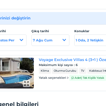
rinizi değiştirin
arihi
Çıkış tarihi
Konuklar
stos Per
7 Ağu Cum
1 Oda, 2 Yetişkin
Voyage Exclusive Villas 4 (3+1 ) Öz
Maksimum kişi sayısı
:
6
Klima
Oturma Gurubu
TV
Kablosuz İn
Yatak seçenekleri
(2 Adet) Tek Kişilik Yatak
genel bilgileri