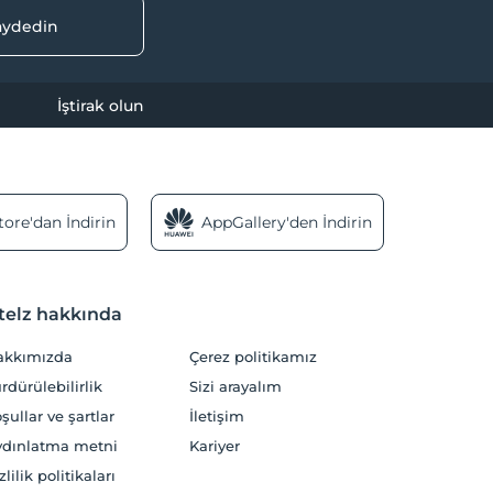
kaydedin
İştirak olun
ore'dan İndirin
AppGallery'den İndirin
telz hakkında
akkımızda
Çerez politikamız
rdürülebilirlik
Sizi arayalım
şullar ve şartlar
İletişim
dınlatma metni
Kariyer
zlilik politikaları