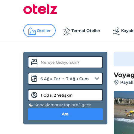
Oteller
Termal Oteller
Kayak 
Voyag
-
6 Ağu Per
7 Ağu Cum
Payall
Konaklamanız toplam 1 gece
Ara