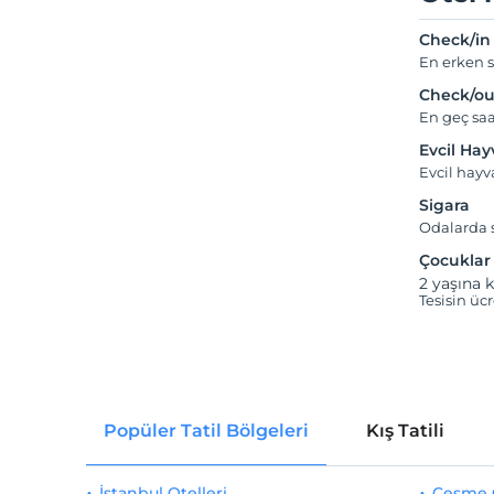
Check/in
En erken s
Check/ou
En geç saa
Evcil Ha
Evcil hay
Sigara
Odalarda s
Çocuklar
2 yaşına k
Tesisin üc
Popüler Tatil Bölgeleri
Kış Tatili
İstanbul Otelleri
Çeşme O