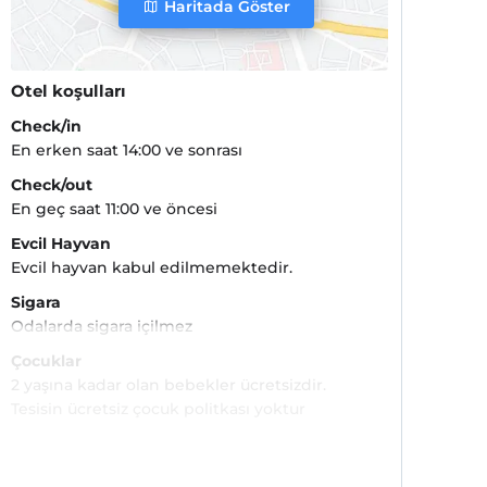
Haritada Göster
Otel koşulları
Check/in
En erken saat 14:00 ve sonrası
Check/out
En geç saat 11:00 ve öncesi
Evcil Hayvan
Evcil hayvan kabul edilmemektedir.
Sigara
Odalarda sigara içilmez
Çocuklar
2 yaşına kadar olan bebekler ücretsizdir.
Tesisin ücretsiz çocuk politkası yoktur