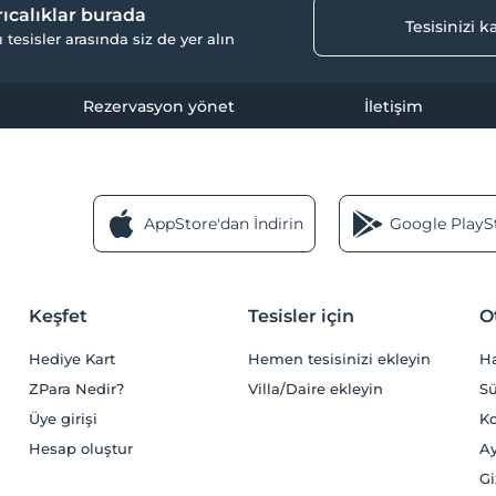
yrıcalıklar burada
Tesisinizi 
ı tesisler arasında siz de yer alın
Rezervasyon yönet
İletişim
AppStore'dan İndirin
Google PlaySt
Keşfet
Tesisler için
O
Hediye Kart
Hemen tesisinizi ekleyin
H
ZPara Nedir?
Villa/Daire ekleyin
Sü
Üye girişi
Ko
Hesap oluştur
Ay
Gi