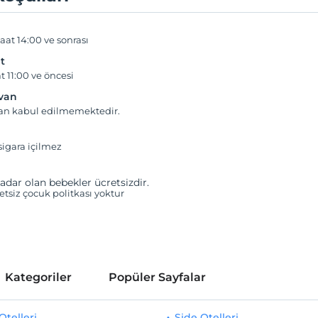
aat 14:00 ve sonrası
t
t 11:00 ve öncesi
yvan
van kabul edilmemektedir.
igara içilmez
adar olan bebekler ücretsizdir.
retsiz çocuk politkası yoktur
Kategoriler
Popüler Sayfalar
telleri
Side Otelleri