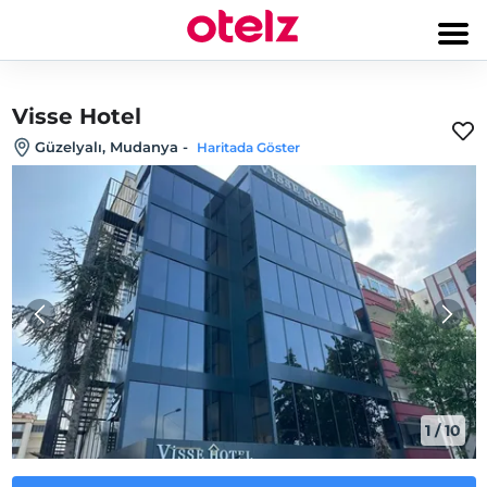
Visse Hotel
Güzelyalı, Mudanya
-
Haritada Göster
1
/
10