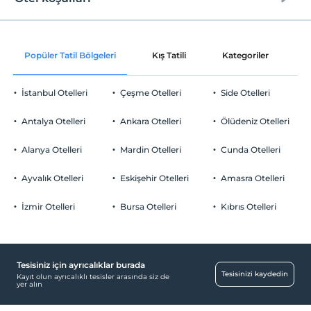
Internet
Check/in
Ücretsiz Wi-fi
En erken saat 14:00 ve sonrası
Popüler Tatil Bölgeleri
Kış Tatili
Kategoriler
P
Ortak alanlar ve tüm odalar
Check/out
En geç saat 12:00 ve öncesi
İstanbul Otelleri
Çeşme Otelleri
Side Otelleri
Evcil Hayvan
Evcil hayvan kabul edilmemektedir.
Antalya Otelleri
Ankara Otelleri
Ölüdeniz Otelleri
Sigara
Odalarda sigara içilmez
Alanya Otelleri
Mardin Otelleri
Cunda Otelleri
Otopark
Çocuklar
2 yaşına kadar olan bebekler ücretsizdir.
Ücretsiz Özel Otopark
Ayvalık Otelleri
Eskişehir Otelleri
Amasra Otelleri
Her bir oda için 6 yaşına kadar 2 çocuk ücretsizdir
Otopark (Tesis bünyesinde)
İzmir Otelleri
Bursa Otelleri
Kıbrıs Otelleri
Tesisiniz için ayrıcalıklar burada
Bebek
Tesisinizi kaydedin
Kayıt olun ayrıcalıklı tesisler arasında siz de
yer alın
Bebek karyolası