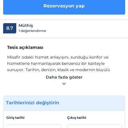
Rezervasyon yap
Müthiş
8.7
1 değerlendirme
Tesis açıklaması
Misafir odaklı hizmet anlayışını, sunduğu konfor ve
hizmetlerle harmanlayarak benzersiz bir kaliteyle
sunuyor. Tarihin, denizin, klasik ve modernin büyülü
dansı eşliğinde, sunulan hizmetin güler yüzüyle kendinizi
Daha fazla göster
evinizde hissedeceksiniz.
Tesisin deniz ve dağ manzaralı odaları bulunmaktadır.
Tesiste toplamda 25 oda bulunmaktadır. Odalarda TV,
minibar, fön makinesi, emanet kasası standart olup,
Tarihlerinizi değiştirin
ücretsiz elektrikli su ısıtıcıs (çay çeşitleri kahve ve 2 adet
su) servisi vardır. Tüm oda zeminleri laminat parke
Giriş tarihi
Çıkış tarihi
kaplamadır. Tesiste engelli odası bulunmamaktadır. Tesis
küçük evcil hayvanlarınızı kafes içinde olmak üzere kabul