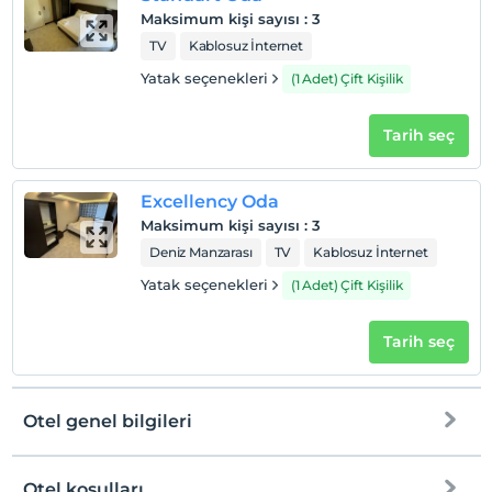
Evcil hayvan kabul edilmemektedir.
Maksimum kişi sayısı
:
3
TV
Kablosuz İnternet
Sigara
Odalarda sigara içilmez
Yatak seçenekleri
(1 Adet) Çift Kişilik
Çocuklar
2 yaşına kadar olan bebekler ücretsizdir.
Tarih seç
Her bir oda için 6 yaşına kadar 2 çocuk ücretsizdir
Excellency Oda
Maksimum kişi sayısı
:
3
Deniz Manzarası
TV
Kablosuz İnternet
Yatak seçenekleri
(1 Adet) Çift Kişilik
Tarih seç
Otel genel bilgileri
Otel koşulları