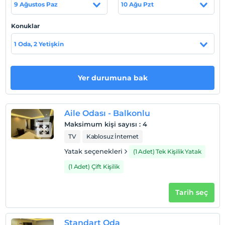
9 Ağustos Paz
10 Ağu Pzt
etmektedir.
Tesis lokasyon bilgileri
Konuklar
Visse Hotel, Bursa Mudanya Otoyolunun Güzelyalı
1 Oda, 2 Yetişkin
girişinde (Bursa İstikameti) BUDO Bursa -İstanbul
İskelesine 1 km, İDO Bursa İstanbul İskelesine 4 km
mesafededir.
Yer durumuna bak
Haritada Göster
Aile Odası - Balkonlu
Maksimum kişi sayısı
:
4
TV
Kablosuz İnternet
Otel koşulları
Yatak seçenekleri
(1 Adet) Tek Kişilik Yatak
Check/in
(1 Adet) Çift Kişilik
En erken saat 14:00 ve sonrası
Tarih seç
Check/out
En geç saat 12:00 ve öncesi
Evcil Hayvan
Standart Oda