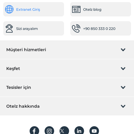
Temizlik Hizmetleri
Extranet Giriş
Otelz blog
Günlük temizlik hizmeti
Ortak Alanlar
Sizi arayalım
+90 850 333 0 220
Asansör
Lobi
Odalar
Müşteri hizmetleri
Aile odaları
Sigara içilmeyen odalar
Rezervasyon yönet
Keşfet
Resepsiyon Hizmetleri
Sizi arayalım
Hediye Kart
24 saat açık resepsiyon
Tesisler için
Hızlı check-in/check-out
İştirak olun
ZPara Nedir?
Hemen tesisinizi ekleyin
Otelz hakkında
İletişim
Üye girişi
Villa/Daire ekleyin
Hakkımızda
Sıkça sorulan sorular
Hesap oluştur