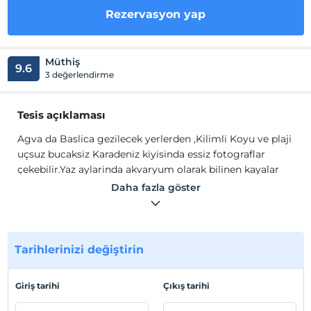
Rezervasyon yap
Müthiş
9.6
3 değerlendirme
Tesis açıklaması
Agva da Baslica gezilecek yerlerden ,Kilimli Koyu ve plaji
uçsuz bucaksiz Karadeniz kiyisinda essiz fotograflar
çekebilir.Yaz aylarinda akvaryum olarak bilinen kayalar
arasinda yüzebilir.Kumsallarda güneslenebilirsiniz. Bahar
Daha fazla göster
ve yaz aylarinda ,Kilimli Uzun ve Kisa yürüyüs
parkurlarindan yürüyerek agva sahil e kadar gidebilir
siniz. Yesil çay deresi kenarinda bulunan asiklar yolunda
yürüyüs yapabilir Defne agaçlarindan defne yapragi
Tarihlerinizi değiştirin
toplayabilirsiniz.
Agva da Baslica gezilecek yerlerden ,Kilimli Koyu ve plaji
Giriş tarihi
Çıkış tarihi
uçsuz bucaksiz Karadeniz kiyisinda essiz fotograflar
çekebilir.Yaz aylarinda akvaryum olarak bilinen kayalar