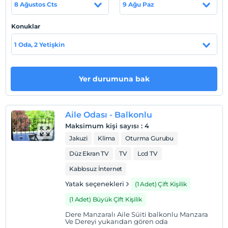
8 Ağustos Cts
9 Ağu Paz
arasinda yüzebilir.Kumsallarda güneslenebilirsiniz. Bahar
ve yaz aylarinda ,Kilimli Uzun ve Kisa yürüyüs
Konuklar
parkurlarindan yürüyerek agva sahil e kadar gidebilir
siniz. Yesil çay deresi kenarinda bulunan asiklar yolunda
1 Oda, 2 Yetişkin
yürüyüs yapabilir Defne agaçlarindan defne yapragi
toplayabilirsiniz.
Yer durumuna bak
Tesis lokasyon bilgileri
Göksu Deresi Kenarinda Doga ile iç içe sessiz Bir
konumda bulunan Vira Creek House Hotel;
Aile Odası - Balkonlu
Misafirlerini,Samimiyeti ile Aile ortaminda
Maksimum kişi sayısı
:
4
Agirlamaktadir.Büyük ve Dere Manzarali odalari ile ayni
Jakuzi
Klima
Oturma Gurubu
zamanda konforu ve rahatligi misafirlerine sunmaktadir.
Düz Ekran TV
TV
Lcd TV
Kablosuz İnternet
Haritada Göster
Yatak seçenekleri
(1 Adet) Çift Kişilik
(1 Adet) Büyük Çift Kişilik
Dere Manzaralı Aile Süiti balkonlu Manzara
Otel koşulları
Ve Dereyi yukarıdan gören oda