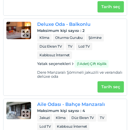
Check/in
Tarih seç
En erken saat 14:00 ve sonrası
Check/out
Deluxe Oda - Balkonlu
En geç saat 12:00 ve öncesi
Maksimum kişi sayısı
:
2
Evcil Hayvan
Klima
Oturma Gurubu
Şömine
Evcil hayvan kabul edilmemektedir.
Düz Ekran TV
TV
Lcd TV
Sigara
Kablosuz İnternet
Odalarda sigara içilmez
Yatak seçenekleri
(1 Adet) Çift Kişilik
Çocuklar
Dere Manzaralı Şömineli jakuzili ve verandalı
2 yaşına kadar olan bebekler ücretsizdir.
delüxe oda
Tesisin ücretsiz çocuk politkası yoktur
Tarih seç
Aile Odası - Bahçe Manzaralı
Maksimum kişi sayısı
:
4
Jakuzi
Klima
Düz Ekran TV
TV
Lcd TV
Kablosuz İnternet