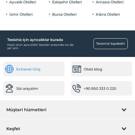
Ayvalık Otelleri
Eskişehir Otelleri
Amasra Otelleri
Özel Notları Görmek İçin Tıklayınız.
İzmir Otelleri
Bursa Otelleri
Kıbrıs Otelleri
Bebek
Mama için su ısıtıcı
Tesisiniz için ayrıcalıklar burada
Çalışma Alanları
Tesisinizi kaydedin
Kayıt olun ayrıcalıklı tesisler arasında siz de
yer alın
Faks/fotokopi
Temizlik Hizmetleri
Extranet Giriş
Otelz blog
Günlük temizlik hizmeti
Spa ve Sağlık Olanakları
Sizi arayalım
+90 850 333 0 220
Jakuzi
Resepsiyon Hizmetleri
Müşteri hizmetleri
Gazeteler
Hızlı check-in/check-out
Rezervasyon yönet
Keşfet
Aktiviteler