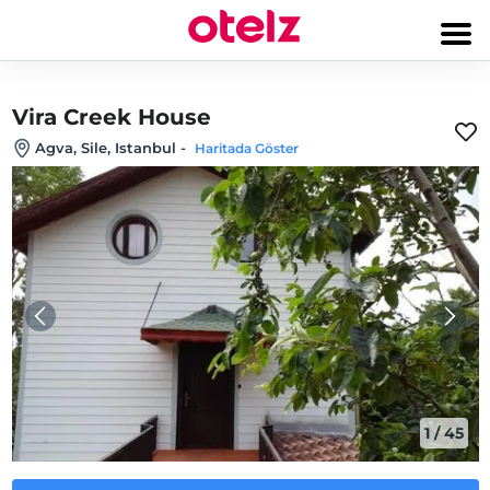
Vira Creek House
Agva, Sile, Istanbul
-
Haritada Göster
1
/
45