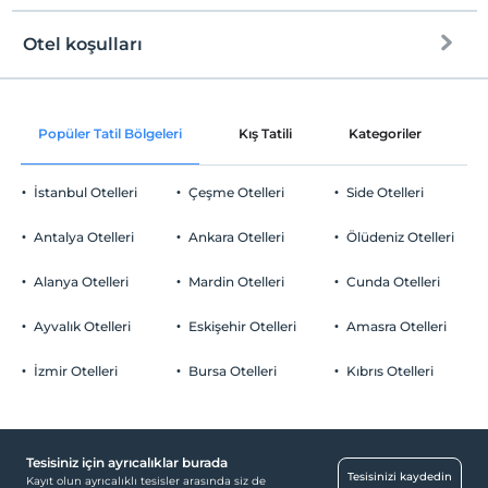
Otel koşulları
Internet
Check/in
Ücretsiz Wi-fi
En erken saat 14:00 ve sonrası
Popüler Tatil Bölgeleri
Kış Tatili
Kategoriler
P
Ortak alanlar ve tüm odalar
Check/out
En geç saat 11:00 ve öncesi
İstanbul Otelleri
Çeşme Otelleri
Side Otelleri
Evcil Hayvan
Evcil hayvan barınabilir
Antalya Otelleri
Ankara Otelleri
Ölüdeniz Otelleri
Sigara
Sigara içilen alanlar var
Alanya Otelleri
Mardin Otelleri
Cunda Otelleri
Otopark
Çocuklar
2 yaşına kadar olan bebekler ücretsizdir.
Ücretsiz Halka Açık Otopark
Ayvalık Otelleri
Eskişehir Otelleri
Amasra Otelleri
Her bir oda için 6 yaşına kadar 1 çocuk ücretsizdir
Otopark (Tesis bünyesinde)
İzmir Otelleri
Bursa Otelleri
Kıbrıs Otelleri
Tesisiniz için ayrıcalıklar burada
Öne Çıkan Özellikler
Tesisinizi kaydedin
Kayıt olun ayrıcalıklı tesisler arasında siz de