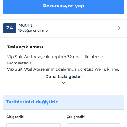
Rezervasyon yap
Müthiş
7.4
19 değerlendirme
Tesis açıklaması
Vip Suit Otel Ataşehir, toplam 32 odası ile hizmet
vermektedir.
Vip Suit Otel Ataşehir'ın odalarında ücretsiz Wi-Fi, klima,
LED TV, duş, havlu seti, buklet malzemeleri gibi olanaklar
Daha fazla göster
mevcuttur.
Tesis lokasyon bilgileri
İstanbul, Ataşehir'de Atatürk Mahallesi'nde
Tarihlerinizi değiştirin
konumlanmaktadır. Sabiha Gökçen Havaalanı'na 12 km
uzaklıktadır.
Giriş tarihi
Çıkış tarihi