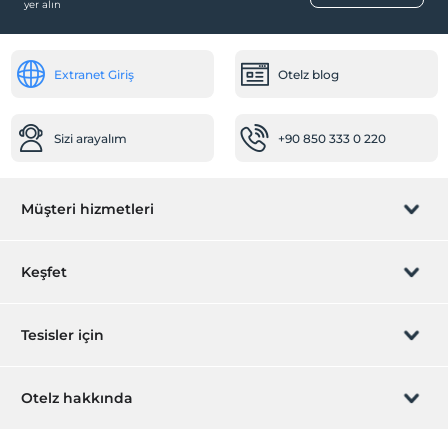
yer alın
Şehir merkezi
Spa ve Sağlık Olanakları
Extranet Giriş
Otelz blog
Jakuzi
Sizi arayalım
+90 850 333 0 220
Müşteri hizmetleri
Rezervasyon yönet
Keşfet
Sizi arayalım
Hediye Kart
Tesisler için
İştirak olun
ZPara Nedir?
Hemen tesisinizi ekleyin
Otelz hakkında
İletişim
Üye girişi
Villa/Daire ekleyin