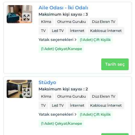
Aile Odası - İki Odalı
Maksimum kişi sayısı
:
3
Klima
Oturma Gurubu
Düz Ekran TV
TV
Led TV
İnternet
Kablosuz İnternet
Yatak seçenekleri
(1 Adet) Çift Kişilik
(1 Adet) Çekyat/Kanepe
Tarih seç
Stüdyo
Maksimum kişi sayısı
:
2
Klima
Oturma Gurubu
Düz Ekran TV
TV
Led TV
İnternet
Kablosuz İnternet
Yatak seçenekleri
(1 Adet) Çift Kişilik
(1 Adet) Çekyat/Kanepe