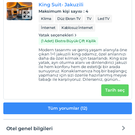
King Suit- Jakuzili
Maksimum kişi sayısı
:
4
Klima
Düz Ekran TV
TV
Led TV
İnternet
Kablosuz İnternet
Yatak seçenekleri
(1 Adet) Ekstra Büyük Çift Kişilik
Modern tasarımı ve geniş yaşam alanıyla öne
çıkan 1+1 jakuzili king odamız, özel anlarınızı
daha da özel kılmak için tasarlandı. King size
yatak, ayrı oturma alanı ve dinlendirici jakuzi
ile hem konforu hem de estetiği bir arada
sunuyoruz. Konaklamanıza hoş bir başlangıç
yapmanız için sizi özenle hazırlanmış meyve
tabağı ile karşılıyoruz. Dilerseniz, günün
keyfini ikramımız olan geleneksel Türk
kahvesiyle tamamlayabilirsiniz.
Tarih seç
Tüm yorumlar (12)
Otel genel bilgileri