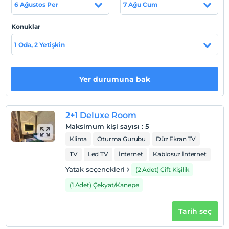
6 Ağustos Per
7 Ağu Cum
Haritada Göster
Konuklar
1 Oda, 2 Yetişkin
Otel koşulları
Check/in
Yer durumuna bak
En erken saat 14:00 ve sonrası
Check/out
En geç saat 11:00 ve öncesi
2+1 Deluxe Room
Evcil Hayvan
Maksimum kişi sayısı
:
5
Evcil hayvan barınabilir
Klima
Oturma Gurubu
Düz Ekran TV
Sigara
TV
Led TV
İnternet
Kablosuz İnternet
Sigara içilen alanlar var
Yatak seçenekleri
(2 Adet) Çift Kişilik
Çocuklar
(1 Adet) Çekyat/Kanepe
2 yaşına kadar olan bebekler ücretsizdir.
Her bir oda için 6 yaşına kadar 1 çocuk ücretsizdir
Tarih seç