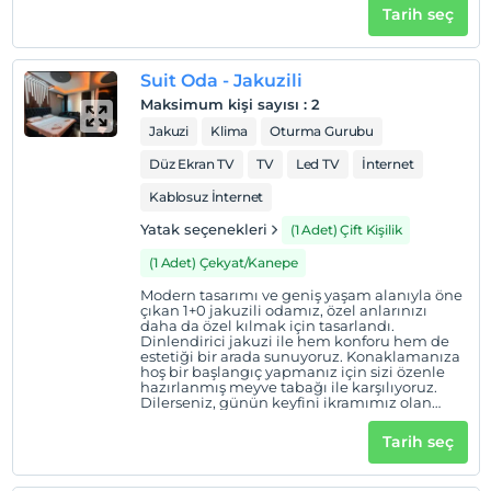
Tarih seç
Suit Oda - Jakuzili
Maksimum kişi sayısı
:
2
Jakuzi
Klima
Oturma Gurubu
Düz Ekran TV
TV
Led TV
İnternet
Kablosuz İnternet
Yatak seçenekleri
(1 Adet) Çift Kişilik
(1 Adet) Çekyat/Kanepe
Modern tasarımı ve geniş yaşam alanıyla öne
çıkan 1+0 jakuzili odamız, özel anlarınızı
daha da özel kılmak için tasarlandı.
Dinlendirici jakuzi ile hem konforu hem de
estetiği bir arada sunuyoruz. Konaklamanıza
hoş bir başlangıç yapmanız için sizi özenle
hazırlanmış meyve tabağı ile karşılıyoruz.
Dilerseniz, günün keyfini ikramımız olan
geleneksel Türk kahvesiyle
tamamlayabilirsiniz.
Tarih seç