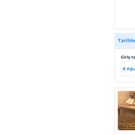
Tarihle
Giriş t
8 Ağu