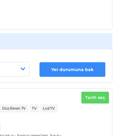
Yer durumuna bak
Tarih seç
Düz Ekran TV
TV
Lcd TV
 sıcak su, banyo gereçleri, havlu,