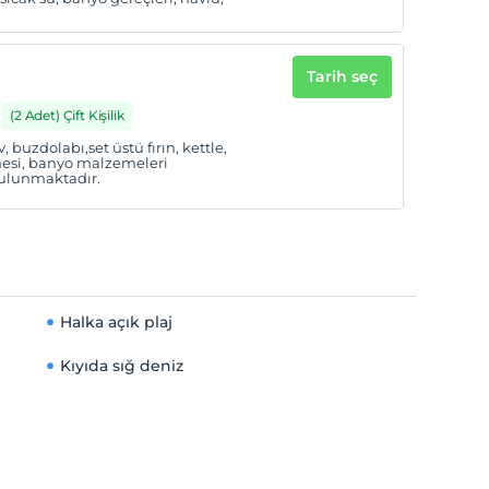
Tarih seç
(2 Adet) Çift Kişilik
, buzdolabı,set üstü fırın, kettle,
nesi, banyo malzemeleri
bulunmaktadır.
Halka açık plaj
Kıyıda sığ deniz