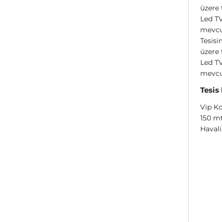
üzere 
Led TV
mevcut
Tesisi
üzere 
Led TV
mevcut
Tesis
Vip Ko
150 mt
Havali