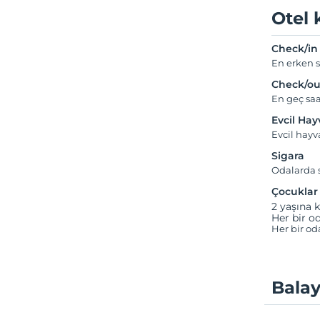
Otel 
Check/in
En erken s
Check/ou
En geç saa
Evcil Ha
Evcil hayv
Sigara
Odalarda s
Çocuklar
2 yaşına k
Her bir od
Her bir od
Balay