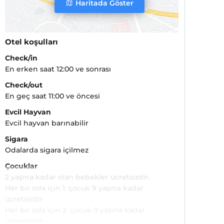
Haritada Göster
Otel koşulları
Check/in
En erken saat 12:00 ve sonrası
Check/out
En geç saat 11:00 ve öncesi
Evcil Hayvan
Evcil hayvan barınabilir
Sigara
Odalarda sigara içilmez
Çocuklar
2 yaşına kadar olan bebekler ücretsizdir.
Her bir oda için 1. çocuk 9 yaşına kadar
ücretsizdir
Her bir oda için 2. çocuk 9 yaşına kadar
ücretsizdir