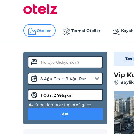
Oteller
Termal Oteller
Kayak 
Tesi
Vip K
-
8 Ağu Cts
9 Ağu Paz
Beylik
Konaklamanız toplam 1 gece
Ara