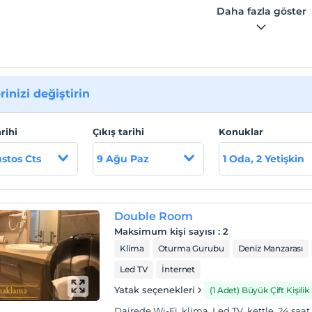
Daha fazla göster
rinizi değiştirin
arihi
Çıkış tarihi
Konuklar
stos Cts
9 Ağu Paz
1 Oda, 2 Yetişkin
Double Room
Maksimum kişi sayısı
:
2
Klima
Oturma Gurubu
Deniz Manzarası
Led TV
İnternet
Yatak seçenekleri
(1 Adet) Büyük Çift Kişilik
Dairede Wi-Fi, klima, Led TV, kettle, 24 saat