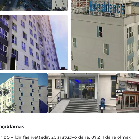
 açıklaması
miz 5 yıldır faaliyettedir. 20'si stüdyo daire, 8'i 2+1 daire olmak