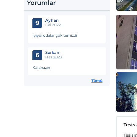
Yorumlar
Ayhan
9
Eki 2022
İyiydi odalar çok temizdi
Serkan
6
Haz 2023
Kararsızım
Tümü
Tesis
Tesisi