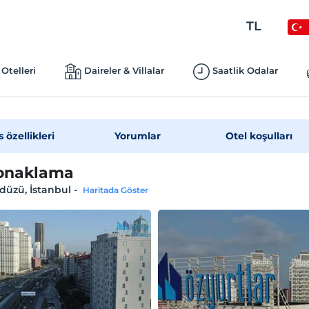
TL
Otelleri
Daireler & Villalar
Saatlik Odalar
s özellikleri
Yorumlar
Otel koşulları
onaklama
düzü, İstanbul
-
Haritada Göster