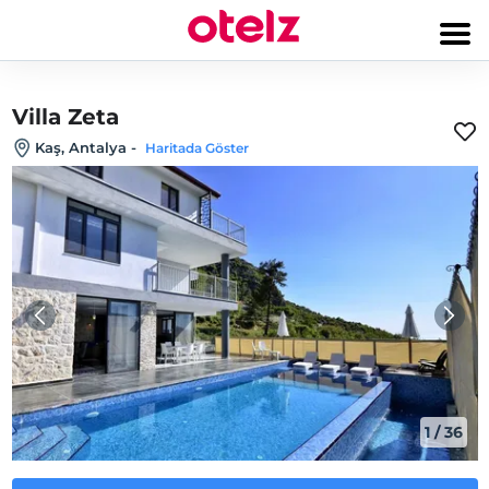
Villa Zeta
Kaş, Antalya
-
Haritada Göster
1
/
36