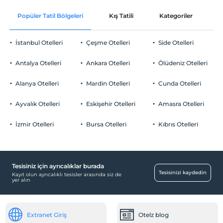
Ücretsiz Wi-fi
En erken saat 16:00 ve sonrası
Popüler Tatil Bölgeleri
Kış Tatili
Kategoriler
P
Ortak alanlar ve tüm odalar
Check/out
En geç saat 10:00 ve öncesi
İstanbul Otelleri
Çeşme Otelleri
Side Otelleri
Evcil Hayvan
Evcil hayvan kabul edilmemektedir.
Antalya Otelleri
Ankara Otelleri
Ölüdeniz Otelleri
Sigara
Odalarda sigara içilmez
Alanya Otelleri
Mardin Otelleri
Cunda Otelleri
Otopark
Çocuklar
2 yaşına kadar olan bebekler ücretsizdir.
Ücretsiz Halka Açık Otopark
Ayvalık Otelleri
Eskişehir Otelleri
Amasra Otelleri
Tesisin ücretsiz çocuk politkası yoktur
Otopark (Tesis bünyesinde)
İzmir Otelleri
Bursa Otelleri
Kıbrıs Otelleri
Tesisiniz için ayrıcalıklar burada
Havuz
Tesisinizi kaydedin
Kayıt olun ayrıcalıklı tesisler arasında siz de
yer alın
Açık Yüzme Havuzu
Diğer
Extranet Giriş
Otelz blog
Klima