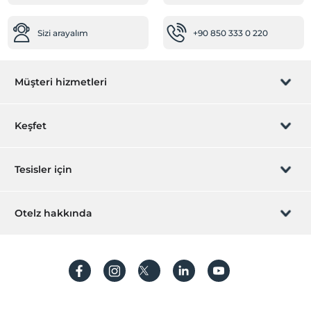
Sizi arayalım
+90 850 333 0 220
Müşteri hizmetleri
Rezervasyon yönet
Keşfet
Sizi arayalım
Hediye Kart
Tesisler için
İştirak olun
ZPara Nedir?
Hemen tesisinizi ekleyin
Otelz hakkında
İletişim
Üye girişi
Villa/Daire ekleyin
Hakkımızda
Sıkça sorulan sorular
Hesap oluştur
Sürdürülebilirlik
Kişisel Verilerin Korunması