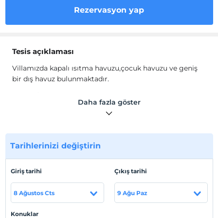
Rezervasyon yap
Tesis açıklaması
Villamızda kapalı ısıtma havuzu,çocuk havuzu ve geniş
bir dış havuz bulunmaktadır.
Kalkan İslamlar'da bulunan Villa Zeta, doğa içerisinde
Daha fazla göster
konumu 3 yatak odası- 6 kişi konaklama kapasitesi ile
muhafazakar villalarımız arasında yer almaktadır.
Tarihlerinizi değiştirin
Tesis lokasyon bilgileri
Giriş tarihi
Çıkış tarihi
Kalkan İslamlar bölgesinde konumlanmaktadır.
8 Ağustos Cts
9 Ağu Paz
Haritada Göster
Konuklar