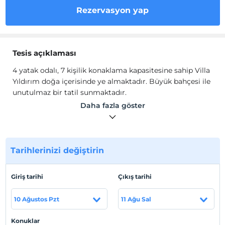
Rezervasyon yap
Tesis açıklaması
4 yatak odalı, 7 kişilik konaklama kapasitesine sahip Villa
Yıldırım doğa içerisinde ye almaktadır. Büyük bahçesi ile
unutulmaz bir tatil sunmaktadır.
Tatil denilince akla ilk gelen tatil bölgelerinden biri olan
Daha fazla göster
Göcek’te yer alan korunaklı bu muhteşem villamız, 4
yatak odası ve 7 kişilik konaklama kapasitesine sahiptir.
Modern mimari ve eşsiz tasarımın birleşmesiyle ortaya
çıkan villamız, kaliteli ve şık donanımı ile elit bir tatil
Tarihlerinizi değiştirin
villadır. Geniş aile ve arkadaş grupları için uygun olan
Villa Yıldırım, sakin konumu ile sizleri bekliyor…
Giriş tarihi
Çıkış tarihi
Tesis lokasyon bilgileri
10 Ağustos Pzt
11 Ağu Sal
Muğla Fethiye'de yer almaktadır.
Konuklar