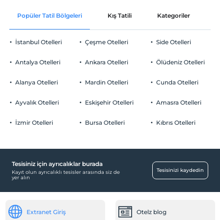
En erken saat 16:00 ve sonrası
Açık Yüzme Havuzu
Popüler Tatil Bölgeleri
Kış Tatili
Kategoriler
P
Check/out
Diğer
En geç saat 10:00 ve öncesi
Klima
İstanbul Otelleri
Çeşme Otelleri
Side Otelleri
Evcil Hayvan
Evcil hayvan kabul edilmemektedir.
Öne Çıkan Özellikler
Antalya Otelleri
Ankara Otelleri
Ölüdeniz Otelleri
Sigara
Doğa Manzarası
Odalarda sigara içilmez
Alanya Otelleri
Mardin Otelleri
Cunda Otelleri
Ortak Alanlar
Çocuklar
2 yaşına kadar olan bebekler ücretsizdir.
Ayvalık Otelleri
Bahçe
Eskişehir Otelleri
Amasra Otelleri
Tesisin ücretsiz çocuk politkası yoktur
Avlu
İzmir Otelleri
Bursa Otelleri
Kıbrıs Otelleri
Tesisiniz için ayrıcalıklar burada
Tesisinizi kaydedin
Kayıt olun ayrıcalıklı tesisler arasında siz de
yer alın
Extranet Giriş
Otelz blog