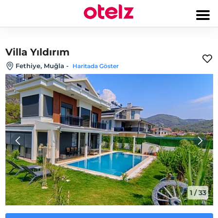
Villa Yıldırım
Fethiye, Muğla
-
Haritada Göster
1
/
33