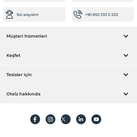
Sizi arayalım
+90 850 333 0 220
Müşteri hizmetleri
Rezervasyon yönet
Keşfet
Sizi arayalım
Hediye Kart
Tesisler için
İştirak olun
ZPara Nedir?
Hemen tesisinizi ekleyin
Otelz hakkında
İletişim
Üye girişi
Villa/Daire ekleyin
Hakkımızda
Sıkça sorulan sorular
Hesap oluştur
Sürdürülebilirlik
Kişisel Verilerin Korunması