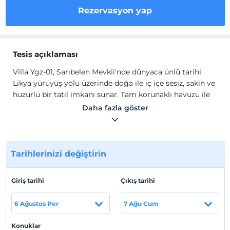
Rezervasyon yap
Tesis açıklaması
Villa Ygz-01, Sarıbelen Mevkii'nde dünyaca ünlü tarihi
Likya yürüyüş yolu üzerinde doğa ile iç içe sesiz, sakin ve
huzurlu bir tatil imkanı sunar. Tam korunaklı havuzu ile
balayı çiftleri, muhafazakar aileler ve gözlerden uzak
Daha fazla göster
doğa ile baş başa tatil yapmak isteyen ailelerin
tarafından tercih edilmektedir.
Villa içerisinde, oturma grubu, TV, gardırop, mutfak,
mutfak araç gereçleri, ocak, fırın, çay makinesi
,
Tarihlerinizi değiştirin
buzdolabı, bulaşık makinesi, ütü, çamaşır makinesi, Wi-Fi
ve yemek masası bulunmaktadır.
Giriş tarihi
Çıkış tarihi
Tesis lokasyon bilgileri
6 Ağustos Per
7 Ağu Cum
Antalya Kaş'ta konumlanmaktadır. Kalkan Merkez'e 13
Konuklar