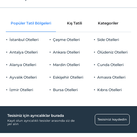
Internet
Check/in
Ücretsiz Wi-fi
En erken saat 15:00 ve sonrası
Popüler Tatil Bölgeleri
Kış Tatili
Kategoriler
P
Ortak alanlar ve tüm odalar
Check/out
En geç saat 10:00 ve öncesi
İstanbul Otelleri
Çeşme Otelleri
Side Otelleri
Evcil Hayvan
Evcil hayvan kabul edilmemektedir.
Antalya Otelleri
Ankara Otelleri
Ölüdeniz Otelleri
Sigara
Odalarda sigara içilmez
Alanya Otelleri
Mardin Otelleri
Cunda Otelleri
Otopark
Çocuklar
2 yaşına kadar olan bebekler ücretsizdir.
Ücretsiz Halka Açık Otopark
Ayvalık Otelleri
Eskişehir Otelleri
Amasra Otelleri
Tesisin ücretsiz çocuk politkası yoktur
Otopark (Tesis disinda)
İzmir Otelleri
Bursa Otelleri
Kıbrıs Otelleri
Tesisiniz için ayrıcalıklar burada
Odalar
Tesisinizi kaydedin
Kayıt olun ayrıcalıklı tesisler arasında siz de
yer alın
Aile odaları
Havuz