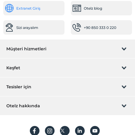
Extranet Giriş
Otelz blog
Açık Yüzme Havuzu
Açık Yüzme Havuzu (Sezonluk)
Sizi arayalım
+90 850 333 0 220
Müşteri hizmetleri
Rezervasyon yönet
Keşfet
Sizi arayalım
Hediye Kart
Tesisler için
İştirak olun
ZPara Nedir?
Hemen tesisinizi ekleyin
Otelz hakkında
İletişim
Üye girişi
Villa/Daire ekleyin
Hakkımızda
Sıkça sorulan sorular
Hesap oluştur