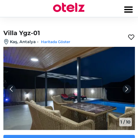
Villa Ygz-01
Kaş, Antalya
-
Haritada Göster
1
/
10