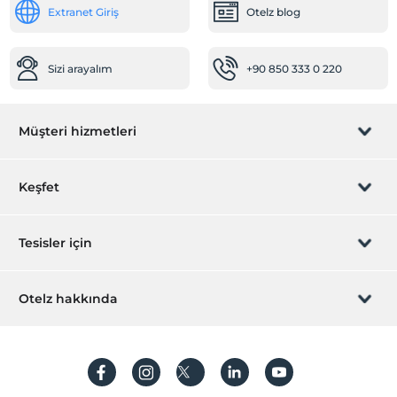
Extranet Giriş
Otelz blog
Barbekü olanağı
Ortak Alanlar
Sizi arayalım
+90 850 333 0 220
Bahçe
Odalar
Müşteri hizmetleri
Aile odaları
Spa ve Sağlık Olanakları
Rezervasyon yönet
Keşfet
Jakuzi
Diğer
Sizi arayalım
Hediye Kart
Tesisler için
Isıtma
Klima
İştirak olun
ZPara Nedir?
Hemen tesisinizi ekleyin
Otelz hakkında
Öne Çıkan Özellikler
İletişim
Üye girişi
Doğa Manzarası
Villa/Daire ekleyin
Hakkımızda
Orman Manzarası
Sıkça sorulan sorular
Hesap oluştur
Sürdürülebilirlik