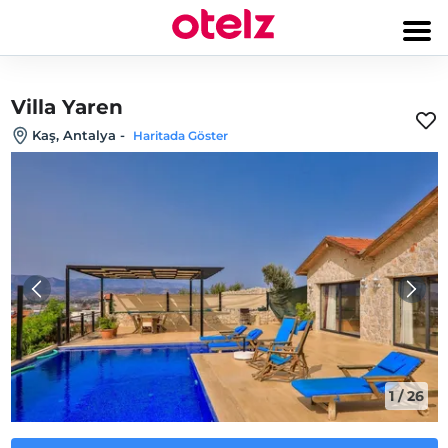
Villa Yaren
Kaş, Antalya
-
Haritada Göster
1
/
26