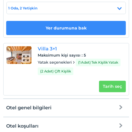
En yakın plaja 6 km uzaklıktadır.
1 Oda, 2 Yetişkin
Yer durumuna bak
Haritada Göster
Villa 3+1
Otel koşulları
Maksimum kişi sayısı
:
5
Check/in
Yatak seçenekleri
(1 Adet) Tek Kişilik Yatak
En erken saat 16:00 ve sonrası
(2 Adet) Çift Kişilik
Check/out
En geç saat 10:00 ve öncesi
Tarih seç
Evcil Hayvan
Evcil hayvan kabul edilmemektedir.
Otel genel bilgileri
Sigara
Odalarda sigara içilmez
Çocuklar
Otel koşulları
2 yaşına kadar olan bebekler ücretsizdir.