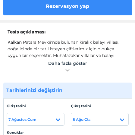
Rezervasyon yap
Tesis açıklaması
Kalkan Patara Mevkii'nde bulunan kiralık balayı villası,
doğa içinde bir tatil isteyen çiftlerimiz için oldukça
uygun bir seçenektir. Muhafazakar villalar ve balayı
villaları kategorisinde yer alan villamız, 3 yatak odası ile 5
Daha fazla göster
kişilik konaklama kapasitesine sahiptir.
Havuzu korunaklı
ve bahçesi dışarıdan görünmeyen Villa
Yaren, mahremiyete önem veren ailelerimiz için huzur
dolu bir tatil fırsatı sunuyor. Geniş havuz terası ve yatak
Tarihlerinizi değiştirin
odasında bulunan jakuzisiyle öne çıkan Villa Yaren keyifli
bir tatil için sizleri bekliyor.
Giriş tarihi
Çıkış tarihi
Tesis lokasyon bilgileri
7 Ağustos Cum
8 Ağu Cts
Kalkan Patara Mevkii'nde yer almaktadır.
Sahil
Konuklar