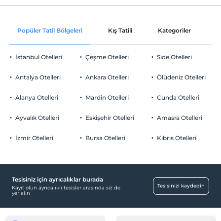
Internet
Check/in
Tesisin ücretsiz çocuk politkası yoktur
Ücretsiz Wi-fi
En erken saat 16:00 ve sonrası
Popüler Tatil Bölgeleri
Kış Tatili
Kategoriler
P
Ortak alanlar ve tüm odalar
Check/out
En geç saat 10:00 ve öncesi
İstanbul Otelleri
Çeşme Otelleri
Side Otelleri
Evcil Hayvan
Evcil hayvan kabul edilmemektedir.
Antalya Otelleri
Ankara Otelleri
Ölüdeniz Otelleri
Sigara
Odalarda sigara içilmez
Alanya Otelleri
Mardin Otelleri
Cunda Otelleri
Otopark
Çocuklar
2 yaşına kadar olan bebekler ücretsizdir.
Ücretsiz Halka Açık Otopark
Ayvalık Otelleri
Eskişehir Otelleri
Amasra Otelleri
Tesisin ücretsiz çocuk politkası yoktur
Otopark (Tesis bünyesinde)
İzmir Otelleri
Bursa Otelleri
Kıbrıs Otelleri
Tesisiniz için ayrıcalıklar burada
Havuz
Tesisinizi kaydedin
Kayıt olun ayrıcalıklı tesisler arasında siz de
yer alın
Açık Yüzme Havuzu
Yiyecek & İçecek