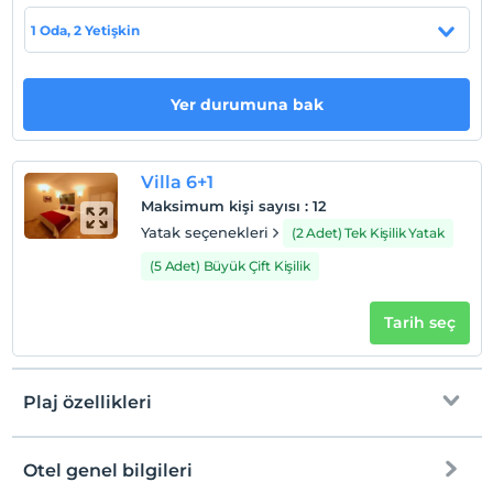
1 Oda, 2 Yetişkin
Villa Prens, Kalkan Kördere Mevkii'nde bulunmaktadır.
Markete 100 m., restoranlara 2 km., merkeze 3 km.,
havaalanına 120 km. mesafededir.
Yer durumuna bak
Haritada Göster
Villa 6+1
Maksimum kişi sayısı
:
12
Yatak seçenekleri
(2 Adet) Tek Kişilik Yatak
Otel koşulları
(5 Adet) Büyük Çift Kişilik
Check/in
En erken saat 16:00 ve sonrası
Tarih seç
Check/out
En geç saat 10:00 ve öncesi
Plaj özellikleri
Evcil Hayvan
Evcil hayvan kabul edilmemektedir.
Sigara
Otel genel bilgileri
Plaja
4 km mesafededir
Odalarda sigara içilmez