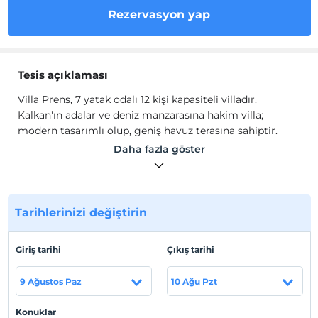
Rezervasyon yap
Tesis açıklaması
Villa Prens, 7 yatak odalı 12 kişi kapasiteli villadır.
Kalkan'ın adalar ve deniz manzarasına hakim villa;
modern tasarımlı olup, geniş havuz terasına sahiptir.
Konforlu eşyalarla dekore edilmiş, keyifli bir tatil imkanı
Daha fazla göster
sunmaktadır.
Amerikan mutfağında; buzdolabı, bulaşık makinesi,
çamaşır makinesi, fırın, 4’lü ocak (ankastre), mutfak
Tarihlerinizi değiştirin
ekipmanları, 12 kişilik yemek takımı bulunmaktadır.
Deniz ve doğa manzaralı salonda; oturma grubu, uydu
Giriş tarihi
Çıkış tarihi
TV (LCD), kablosuz internet, klima ve 12 kişilik yemek
masası bulunmaktadır. Salondan havuz terasına çıkış
9 Ağustos Paz
10 Ağu Pzt
yapılır.
Konuklar
Tesis lokasyon bilgileri