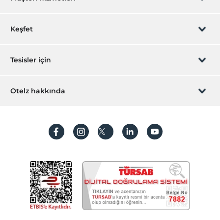
Açık Yüzme Havuzu (Sezonluk)
Rezervasyon yönet
Keşfet
Odalar
Aile odaları
Sizi arayalım
Hediye Kart
Tesisler için
Sigara içilmeyen odalar
Ulaşım
İştirak olun
ZPara Nedir?
Hemen tesisinizi ekleyin
Otelz hakkında
Havaalanı servisi (ücretli)
İletişim
Transfer servisi (ücretli)
Üye girişi
Villa/Daire ekleyin
Hakkımızda
Öne Çıkan Özellikler
Sıkça sorulan sorular
Hesap oluştur
Mavi bayrak
Sürdürülebilirlik
Tarihi destinasyon
Kişisel Verilerin Korunması
Romantizm/Balayı
Koşullar ve şartlar
İşlem rehberi
Ortak Alanlar
Aydınlatma metni
Güneşlenme terası
Teras