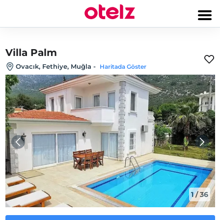
Villa Palm
Ovacık, Fethiye, Muğla
-
Haritada Göster
1
/
36