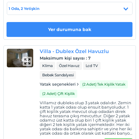
Check/in
1 Oda, 2 Yetişkin
En erken saat 14:00 ve sonrası
Check/out
En geç saat 11:00 ve öncesi
Yer durumuna bak
Evcil Hayvan
Evcil hayvan kabul edilmemektedir.
Villa - Dublex Özel Havuzlu
Sigara
Maksimum kişi sayısı
:
7
Odalarda sigara içilmez
Klima
Özel Havuz
Lcd TV
Giriş saatleri
Bebek Sandalyesi
Çocuklar
Yatak seçenekleri
(2 Adet) Tek Kişilik Yatak
2 yaşına kadar olan bebekler ücretsizdir.
(2 Adet) Çift Kişilik
Her bir oda için 6 yaşına kadar 1 çocuk ücretsizdir
Villamız dubleks olup 3 yatak odalıdır. Zemin
katta 1 yatak odası olup ensuit banyoludur. 1
çift kişilik yatak mevcut olup odadan direk
havuz terasına çıkış mevcuttur. Diğer 2 yatak
odamız üst katta olup biri 1 çift kişilik yatak
diğeri 2 tek kişilik yatak içermektedir. Her iki
yatak odası da balkona sahiptir ve yine her iki
yatak odası da ortak olarak üst kattaki banyo
tuvaleti kullanmaktadır. Banyolarımızda