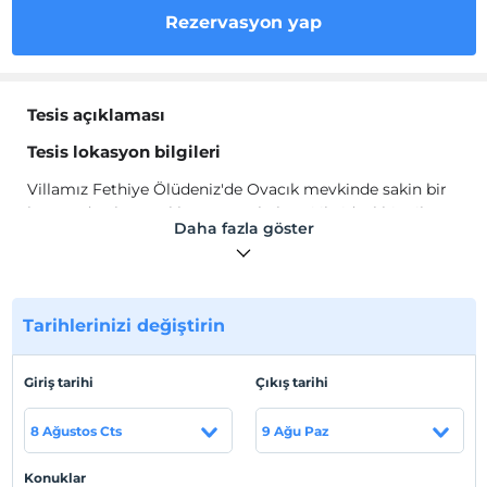
Rezervasyon yap
Tesis açıklaması
Tesis lokasyon bilgileri
Villamız Fethiye Ölüdeniz'de Ovacık mevkinde sakin bir
konumda olup özel havuzu ve bahçesi ile ideal bir aile
Daha fazla göster
villasıdır. Sakin bir konumda olmasına rağmen tüm
restoran ve barlar, aktivite ve eğlence merkezleri ile gece
hayatının merkezi olan Hisarönü caddesine sadece 3 dk
sürüş mesafesindedir.
Tarihlerinizi değiştirin
Giriş tarihi
Çıkış tarihi
Haritada Göster
8 Ağustos Cts
9 Ağu Paz
Otel koşulları
Konuklar