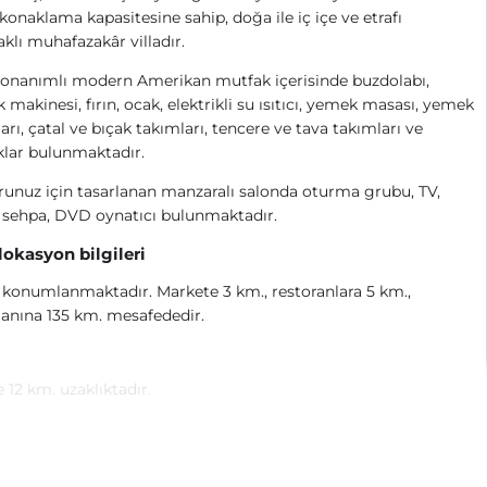
k konaklama kapasitesine sahip, doğa ile iç içe ve etrafı
klı muhafazakâr villadır.
onanımlı modern Amerikan mutfak içerisinde buzdolabı,
k makinesi, fırın, ocak, elektrikli su ısıtıcı, yemek masası, yemek
arı, çatal ve bıçak takımları, tencere ve tava takımları ve
lar bulunmaktadır.
unuz için tasarlanan manzaralı salonda oturma grubu, TV,
 sehpa, DVD oynatıcı bulunmaktadır.
 lokasyon bilgileri
 konumlanmaktadır. Markete 3 km., restoranlara 5 km.,
anına 135 km. mesafededir.
 12 km. uzaklıktadır.