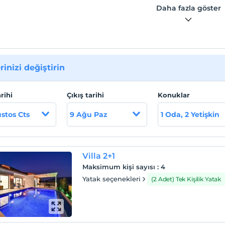
Daha fazla göster
rinizi değiştirin
arihi
Çıkış tarihi
Konuklar
stos Cts
9 Ağu Paz
1 Oda, 2 Yetişkin
Villa 2+1
Maksimum kişi sayısı
:
4
Yatak seçenekleri
(2 Adet) Tek Kişilik Yatak