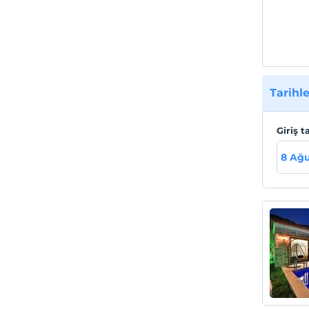
Tarihle
Giriş t
8 Ağu