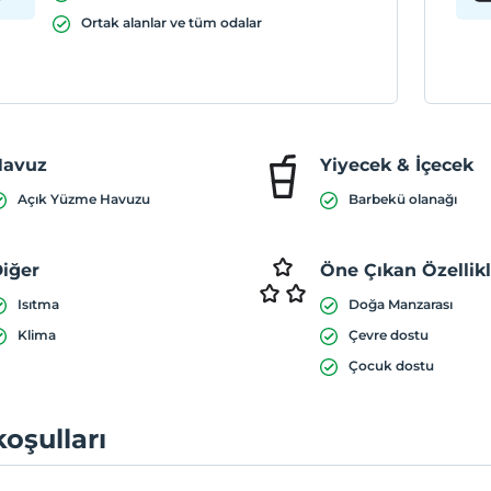
Ortak alanlar ve tüm odalar
Havuz
Yiyecek & İçecek
Açık Yüzme Havuzu
Barbekü olanağı
iğer
Öne Çıkan Özellik
Isıtma
Doğa Manzarası
Klima
Çevre dostu
Çocuk dostu
koşulları