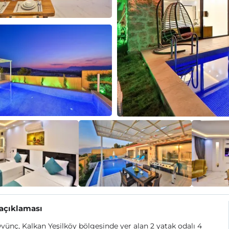
 açıklaması
Övünç, Kalkan Yeşilköy bölgesinde yer alan 2 yatak odalı 4