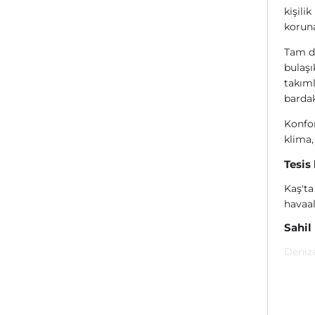
kişili
koruna
Tam d
bulaşı
takıml
bardak
Konfor
klima,
Tesis
Kaş'ta
havaal
Sahil
Denize