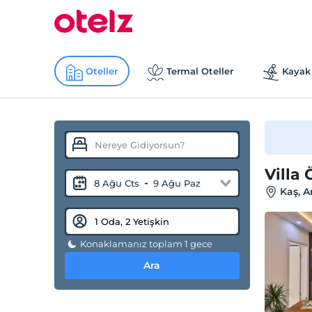
Oteller
Termal Oteller
Kayak 
Villa
-
8 Ağu Cts
9 Ağu Paz
Kaş, A
Konaklamanız toplam 1 gece
Ara