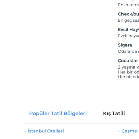
En erken s
Check/ou
En geç saa
Evcil Ha
Evcil hay
Sigara
Odalarda s
Çocuklar
2 yaşına k
Her bir od
Her bir od
Popüler Tatil Bölgeleri
Kış Tatili
İstanbul Otelleri
Çeşme O