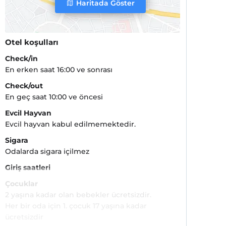
Haritada Göster
Otel koşulları
Check/in
En erken saat 16:00 ve sonrası
Check/out
En geç saat 10:00 ve öncesi
Evcil Hayvan
Evcil hayvan kabul edilmemektedir.
Sigara
Odalarda sigara içilmez
Giriş saatleri
Çocuklar
2 yaşına kadar olan bebekler ücretsizdir.
Her bir oda için 1. çocuk 17 yaşına kadar
ücretsizdir