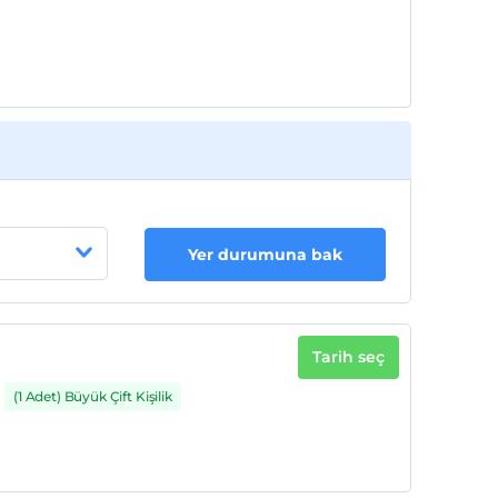
Her bir oda için 2. çocuk 17 yaşına kadar
ücretsizdir
Yer durumuna bak
Tarih seç
(1 Adet) Büyük Çift Kişilik