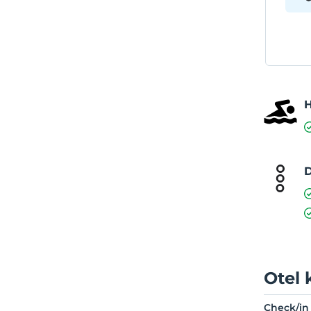
D
Otel 
Check/in