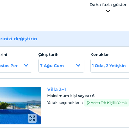
Daha fazla göster
rinizi değiştirin
arihi
Çıkış tarihi
Konuklar
stos Per
7 Ağu Cum
1 Oda, 2 Yetişkin
Villa 3+1
Maksimum kişi sayısı
:
6
Yatak seçenekleri
(2 Adet) Tek Kişilik Yatak