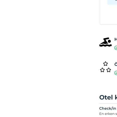
Ö
Otel 
Check/in
En erken s