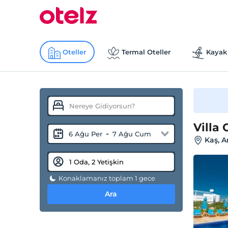
Oteller
Termal Oteller
Kayak 
Villa 
-
6 Ağu Per
7 Ağu Cum
Kaş, A
Konaklamanız toplam 1 gece
Ara