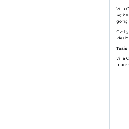
Villa 
Açık a
geniş 
Özel y
idealdi
Tesis
Villa 
manzar