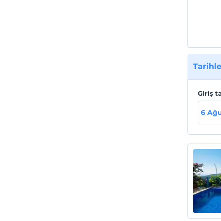
Tarihle
Giriş t
6 Ağu