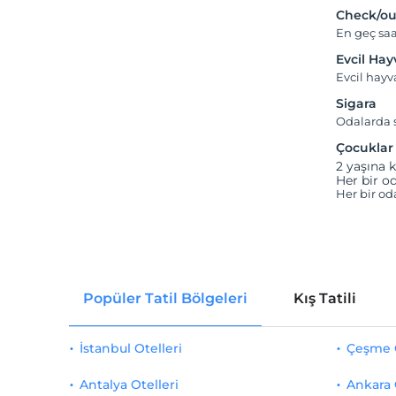
Check/ou
En geç saa
Evcil Ha
Evcil hay
Sigara
Odalarda s
Çocuklar
2 yaşına k
Her bir od
Her bir od
Popüler Tatil Bölgeleri
Kış Tatili
İstanbul Otelleri
Çeşme O
Antalya Otelleri
Ankara 