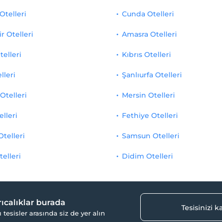
Otelleri
Cunda Otelleri
r Otelleri
Amasra Otelleri
telleri
Kıbrıs Otelleri
lleri
Şanlıurfa Otelleri
Otelleri
Mersin Otelleri
elleri
Fethiye Otelleri
Otelleri
Samsun Otelleri
telleri
Didim Otelleri
yrıcalıklar burada
Tesisinizi 
ı tesisler arasında siz de yer alın