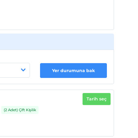
Her bir oda için 2. çocuk 17 yaşına kadar
ücretsizdir
Yer durumuna bak
Tarih seç
(2 Adet) Çift Kişilik