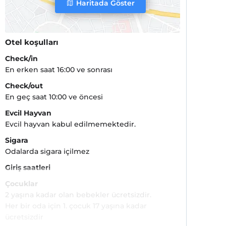
Haritada Göster
Otel koşulları
Check/in
En erken saat 16:00 ve sonrası
Check/out
En geç saat 10:00 ve öncesi
Evcil Hayvan
Evcil hayvan kabul edilmemektedir.
Sigara
Odalarda sigara içilmez
Giriş saatleri
Çocuklar
2 yaşına kadar olan bebekler ücretsizdir.
Her bir oda için 1. çocuk 17 yaşına kadar
ücretsizdir