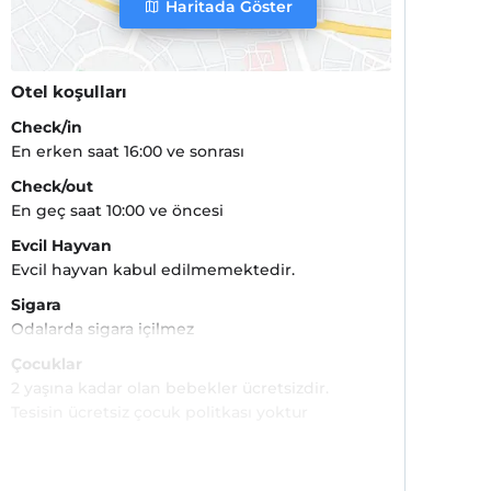
Haritada Göster
Otel koşulları
Check/in
En erken saat 16:00 ve sonrası
Check/out
En geç saat 10:00 ve öncesi
Evcil Hayvan
Evcil hayvan kabul edilmemektedir.
Sigara
Odalarda sigara içilmez
Çocuklar
2 yaşına kadar olan bebekler ücretsizdir.
Tesisin ücretsiz çocuk politkası yoktur