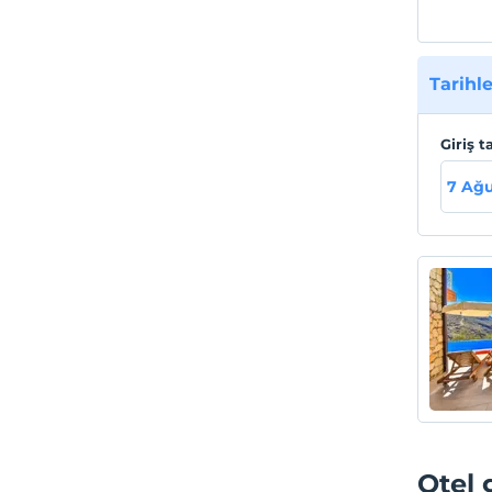
Tarihle
Giriş t
7 Ağ
Otel 