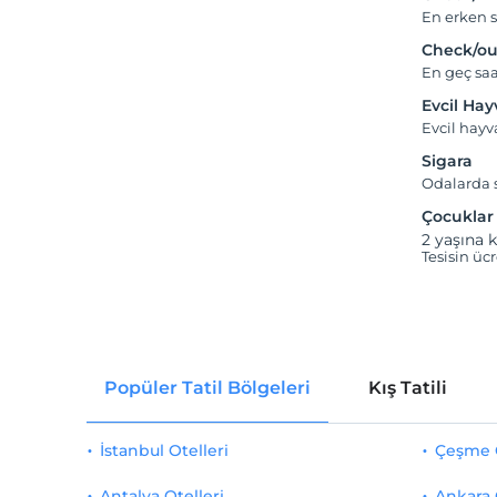
En erken s
Check/ou
En geç saa
Evcil Ha
Evcil hay
Sigara
Odalarda s
Çocuklar
2 yaşına k
Tesisin üc
Popüler Tatil Bölgeleri
Kış Tatili
İstanbul Otelleri
Çeşme O
Antalya Otelleri
Ankara 