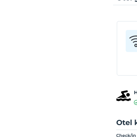
Otel 
Check/in