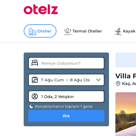
Oteller
Termal Oteller
Kayak 
Villa 
-
7 Ağu Cum
8 Ağu Cts
Kaş, A
Konaklamanız toplam 1 gece
Ara