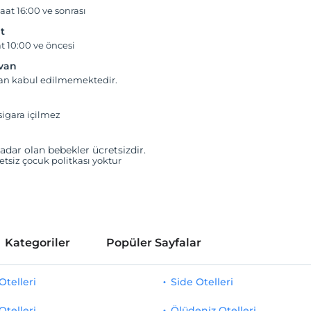
aat 16:00 ve sonrası
t
t 10:00 ve öncesi
yvan
van kabul edilmemektedir.
igara içilmez
adar olan bebekler ücretsizdir.
retsiz çocuk politkası yoktur
Kategoriler
Popüler Sayfalar
telleri
Side Otelleri
Otelleri
Ölüdeniz Otelleri