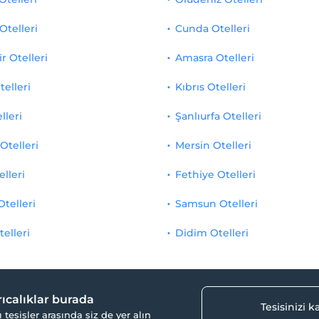
Otelleri
Cunda Otelleri
r Otelleri
Amasra Otelleri
telleri
Kıbrıs Otelleri
lleri
Şanlıurfa Otelleri
Otelleri
Mersin Otelleri
elleri
Fethiye Otelleri
Otelleri
Samsun Otelleri
telleri
Didim Otelleri
yrıcalıklar burada
Tesisinizi 
ı tesisler arasında siz de yer alın