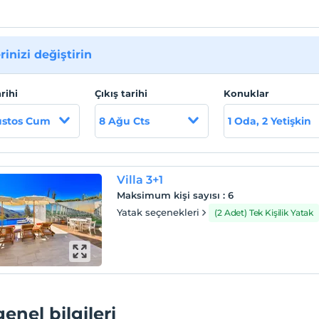
rinizi değiştirin
arihi
Çıkış tarihi
Konuklar
ustos Cum
8 Ağu Cts
1 Oda, 2 Yetişkin
Villa 3+1
Maksimum kişi sayısı
:
6
Yatak seçenekleri
(2 Adet) Tek Kişilik Yatak
genel bilgileri