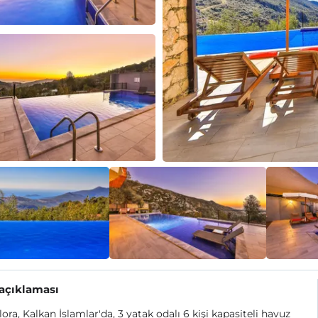
 açıklaması
Flora, Kalkan İslamlar'da, 3 yatak odalı 6 kişi kapasiteli havuz