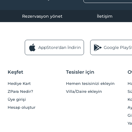
Rezervasyon yönet
İletişim
AppStore'dan İndirin
Google PlaySt
Keşfet
Tesisler için
O
Hediye Kart
Hemen tesisinizi ekleyin
H
ZPara Nedir?
Villa/Daire ekleyin
Sü
Üye girişi
Ko
Hesap oluştur
Ay
Gi
Ya