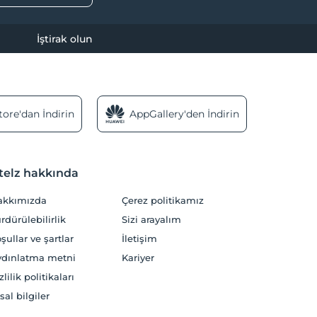
İştirak olun
ore'dan İndirin
AppGallery'den İndirin
telz hakkında
akkımızda
Çerez politikamız
rdürülebilirlik
Sizi arayalım
şullar ve şartlar
İletişim
dınlatma metni
Kariyer
zlilik politikaları
sal bilgiler