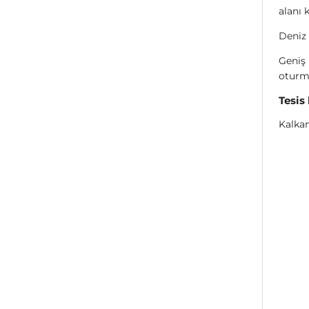
alanı k
Deniz 
Geniş 
oturma
Tesis
Kalka