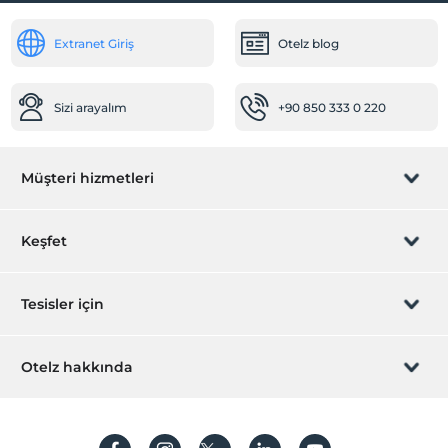
Extranet Giriş
Otelz blog
Sizi arayalım
+90 850 333 0 220
Müşteri hizmetleri
Rezervasyon yönet
Keşfet
Sizi arayalım
Hediye Kart
Tesisler için
İştirak olun
ZPara Nedir?
Hemen tesisinizi ekleyin
Otelz hakkında
İletişim
Üye girişi
Villa/Daire ekleyin
Hakkımızda
Sıkça sorulan sorular