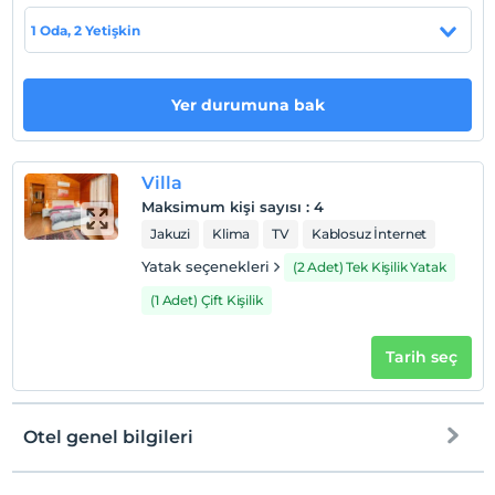
Evcil Hayvan
1 Oda, 2 Yetişkin
Evcil hayvan kabul edilmemektedir.
Sigara
Odalarda sigara içilmez
Yer durumuna bak
Çocuklar
2 yaşına kadar olan bebekler ücretsizdir.
Villa
Tesisin ücretsiz çocuk politkası yoktur
Maksimum kişi sayısı
:
4
Jakuzi
Klima
TV
Kablosuz İnternet
Yatak seçenekleri
(2 Adet) Tek Kişilik Yatak
(1 Adet) Çift Kişilik
Tarih seç
Otel genel bilgileri