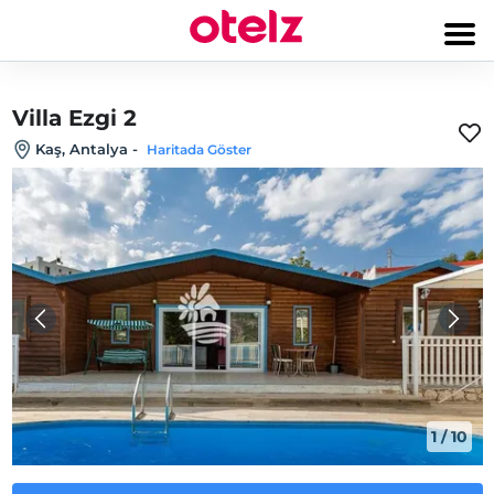
Villa Ezgi 2
Kaş, Antalya
-
Haritada Göster
1
/
10