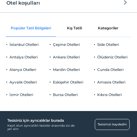
Otel koşulları
Internet
Check/in
Ücretsiz Wi-fi
En erken saat 16:00 ve sonrası
Popüler Tatil Bölgeleri
Kış Tatili
Kategoriler
P
Ortak alanlar ve tüm odalar
Check/out
En geç saat 10:00 ve öncesi
İstanbul Otelleri
Çeşme Otelleri
Side Otelleri
Evcil Hayvan
Evcil hayvan kabul edilmemektedir.
Antalya Otelleri
Ankara Otelleri
Ölüdeniz Otelleri
Sigara
Odalarda sigara içilmez
Alanya Otelleri
Mardin Otelleri
Cunda Otelleri
Otopark
Çocuklar
2 yaşına kadar olan bebekler ücretsizdir.
Ücretsiz Özel Otopark
Ayvalık Otelleri
Eskişehir Otelleri
Amasra Otelleri
Tesisin ücretsiz çocuk politkası yoktur
Otopark (Tesis bünyesinde)
İzmir Otelleri
Bursa Otelleri
Kıbrıs Otelleri
Tesisiniz için ayrıcalıklar burada
Havuz
Tesisinizi kaydedin
Kayıt olun ayrıcalıklı tesisler arasında siz de
yer alın
Açık Yüzme Havuzu