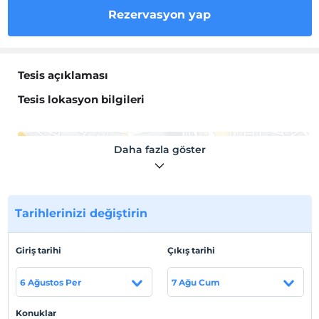
Rezervasyon yap
Tesis açıklaması
Tesis lokasyon bilgileri
Daha fazla göster
Haritada Göster
Tarihlerinizi değiştirin
Otel koşulları
Giriş tarihi
Çıkış tarihi
Check/in
En erken saat 16:00 ve sonrası
6 Ağustos Per
7 Ağu Cum
Check/out
En geç saat 10:00 ve öncesi
Konuklar