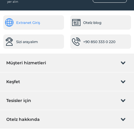
yer alın
Açık Yüzme Havuzu
Diğer
Extranet Giriş
Otelz blog
Klima
Öne Çıkan Özellikler
Sizi arayalım
+90 850 333 0 220
Doğa Manzarası
Deniz manzarası
Müşteri hizmetleri
Rezervasyon yönet
Keşfet
Sizi arayalım
Hediye Kart
Tesisler için
İştirak olun
ZPara Nedir?
Hemen tesisinizi ekleyin
Otelz hakkında
İletişim
Üye girişi
Villa/Daire ekleyin