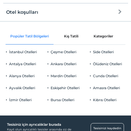
Evcil hayvan kabul edilmemektedir.
Halka açık plaj
Sigara
Otel koşulları
Odalarda sigara içilmez
Internet
Check/in
Giriş saatleri
Ücretsiz Wi-fi
En erken saat 16:00 ve sonrası
Çocuklar
Popüler Tatil Bölgeleri
Kış Tatili
Kategoriler
P
Ortak alanlar ve tüm odalar
Check/out
2 yaşına kadar olan bebekler ücretsizdir.
En geç saat 10:00 ve öncesi
Her bir oda için 11 yaşına kadar 1 çocuk ücretsizdir
İstanbul Otelleri
Çeşme Otelleri
Side Otelleri
Evcil Hayvan
Evcil hayvan kabul edilmemektedir.
Antalya Otelleri
Ankara Otelleri
Ölüdeniz Otelleri
Sigara
Odalarda sigara içilmez
Alanya Otelleri
Mardin Otelleri
Cunda Otelleri
Otopark
Çocuklar
2 yaşına kadar olan bebekler ücretsizdir.
Ücretsiz Halka Açık Otopark
Ayvalık Otelleri
Eskişehir Otelleri
Amasra Otelleri
Her bir oda için 11 yaşına kadar 1 çocuk ücretsizdir
Otopark (Tesis bünyesinde)
İzmir Otelleri
Bursa Otelleri
Kıbrıs Otelleri
Tesisiniz için ayrıcalıklar burada
Havuz
Tesisinizi kaydedin
Kayıt olun ayrıcalıklı tesisler arasında siz de