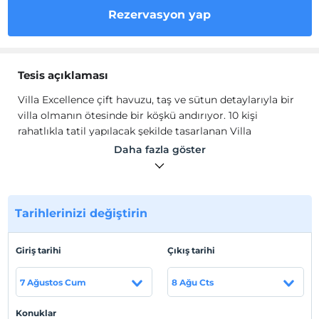
Rezervasyon yap
Tesis açıklaması
Villa Excellence çift havuzu, taş ve sütun detaylarıyla bir
villa olmanın ötesinde bir köşkü andırıyor. 10 kişi
rahatlıkla tatil yapılacak şekilde tasarlanan Villa
Excellence’da tatilde villa deneyimini yaşamanız ve
Daha fazla göster
manzaranın tadını çıkarmanız için her şey düşünüldü.
Villa Excellence, Antalya Kalkan’ın en güzel tepesindeki,
gözlerden uzak tatil geçirmek isteyen geniş aile ve
arkadaş grupları için tasarlanan korunaklı, en geniş
Tarihlerinizi değiştirin
villalardan biridir. Villa Excelence’in çocuk havuzu burayı
çocuklu aileler için ideal bir seçim haline getiriyor. Her
Giriş tarihi
Çıkış tarihi
odanın kendi banyosu bulunuyor. Tüm eşyaları
düşünülmüş geniş bir mutfağı, 10 kişilik yemek masası
7 Ağustos Cum
8 Ağu Cts
var. Ayrıca terasta ikinci bir yemek masası, alt kattaki
havuzun kenarında bar bulunuyor.
Konuklar