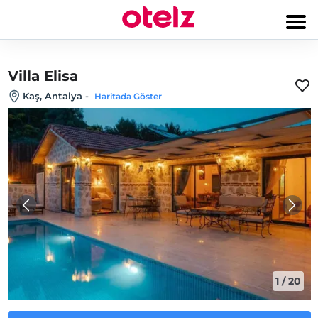
Villa Elisa
Kaş, Antalya
-
Haritada Göster
1
/
20