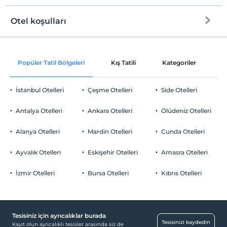
Tesisin ücretsiz çocuk politkası yoktur
Otel koşulları
Internet
Check/in
Ücretsiz Wi-fi
En erken saat 16:00 ve sonrası
Popüler Tatil Bölgeleri
Kış Tatili
Kategoriler
P
Ortak alanlar ve tüm odalar
Check/out
En geç saat 10:00 ve öncesi
İstanbul Otelleri
Çeşme Otelleri
Side Otelleri
Evcil Hayvan
Evcil hayvan kabul edilmemektedir.
Antalya Otelleri
Ankara Otelleri
Ölüdeniz Otelleri
Sigara
Odalarda sigara içilmez
Alanya Otelleri
Mardin Otelleri
Cunda Otelleri
Otopark
Çocuklar
2 yaşına kadar olan bebekler ücretsizdir.
Ücretsiz Halka Açık Otopark
Ayvalık Otelleri
Eskişehir Otelleri
Amasra Otelleri
Tesisin ücretsiz çocuk politkası yoktur
Otopark (Tesis bünyesinde)
İzmir Otelleri
Bursa Otelleri
Kıbrıs Otelleri
Tesisiniz için ayrıcalıklar burada
Havuz
Tesisinizi kaydedin
Kayıt olun ayrıcalıklı tesisler arasında siz de