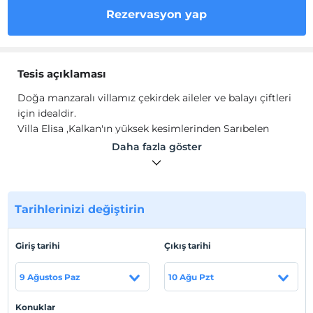
Rezervasyon yap
Tesis açıklaması
Doğa manzaralı villamız çekirdek aileler ve balayı çiftleri
için idealdir.
Villa Elisa ,Kalkan'ın yüksek kesimlerinden Sarıbelen
mevkisinde 2 yatak odası 4 kişi kapasiteli
Daha fazla göster
villadır.Villamızın havuz alanı korunaklı olup
muhafazakar aileler için uygun bir seçenektir.Taş
mimariye sahip Villa Elisa 'nın, yatak odasında çift kişilik
jakuzi bulunmaktadır.Doğa manzaralı villamız çekirdek
Tarihlerinizi değiştirin
aileler ve balayı çiftleri için idealdir.
Tesis lokasyon bilgileri
Giriş tarihi
Çıkış tarihi
Kalkan'ın yüksek kesimlerinden Sarıbelen mevkisinde
9 Ağustos Paz
10 Ağu Pzt
bulunmaktadır.
Sahil
Konuklar