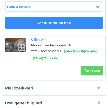
Plaja 14.5 km uzaklıktadır.
1 Oda, 2 Yetişkin
Yer durumuna bak
Haritada Göster
Villa 2+1
Otel koşulları
Maksimum kişi sayısı
:
4
Check/in
Yatak seçenekleri
(2 Adet) Tek Kişilik Yatak
En erken saat 16:00 ve sonrası
(1 Adet) Çift Kişilik
Check/out
En geç saat 10:00 ve öncesi
Tarih seç
Evcil Hayvan
Evcil hayvan kabul edilmemektedir.
Plaj özellikleri
Sigara
Odalarda sigara içilmez
Çocuklar
Otel genel bilgileri
Denize Sıfır
2 yaşına kadar olan bebekler ücretsizdir.