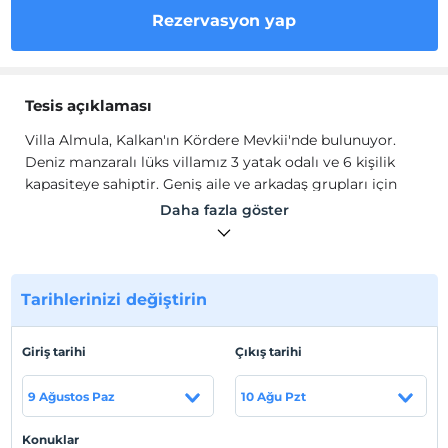
Rezervasyon yap
Tesis açıklaması
Villa Almula, Kalkan'ın Kördere Mevkii'nde bulunuyor.
Deniz manzaralı lüks villamız 3 yatak odalı ve 6 kişilik
kapasiteye sahiptir. Geniş aile ve arkadaş grupları için
uygun olup geniş havuz terasında bulunan langırt masa
Daha fazla göster
tenisi, tatilinize keyif katacaktır. Kiralık villamızda
çocuklu aileler için düşünülmüş çocuk parkı oyun
konsolu tavla nargile bulunmaktadır. Villa Almula, tüm
yılın yorgunluğunu atmanızı sağlayacak eşsiz deniz
Tarihlerinizi değiştirin
manzarasıyla da unutulmaz bir tatil fırsatını sizlere
sunmaktadır.
Giriş tarihi
Çıkış tarihi
Villa Almula, tüm yılın yorgunluğunu atmanızı
sağlayacak eşsiz deniz manzarasıyla da unutulmaz bir
9 Ağustos Paz
10 Ağu Pzt
tatil fırsatını sizlere sunmaktadır.
Tesis lokasyon bilgileri
Konuklar