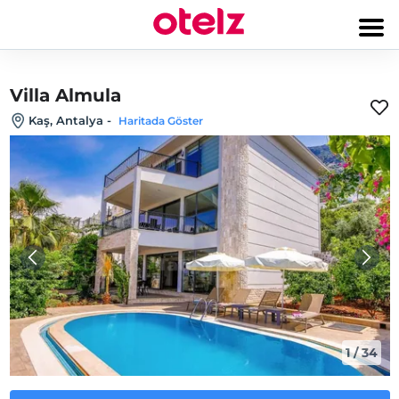
Villa Almula
Kaş, Antalya
-
Haritada Göster
1
/
34