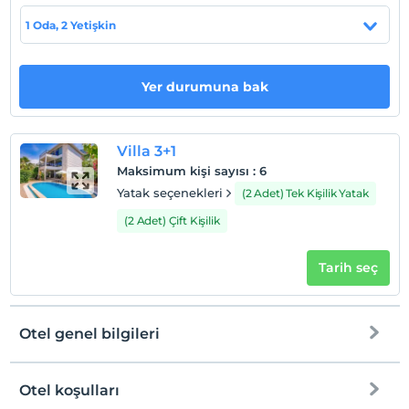
Kalkan Merkez'e sadece 5 dakika uzaklıktadır.
1 Oda, 2 Yetişkin
Sahil
Denize 7 km. mesafededir.
Yer durumuna bak
Haritada Göster
Villa 3+1
Maksimum kişi sayısı
:
6
Yatak seçenekleri
(2 Adet) Tek Kişilik Yatak
Otel koşulları
(2 Adet) Çift Kişilik
Check/in
Tarih seç
En erken saat 16:00 ve sonrası
Check/out
En geç saat 10:00 ve öncesi
Otel genel bilgileri
Evcil Hayvan
Evcil hayvan kabul edilmemektedir.
Otel koşulları
Sigara