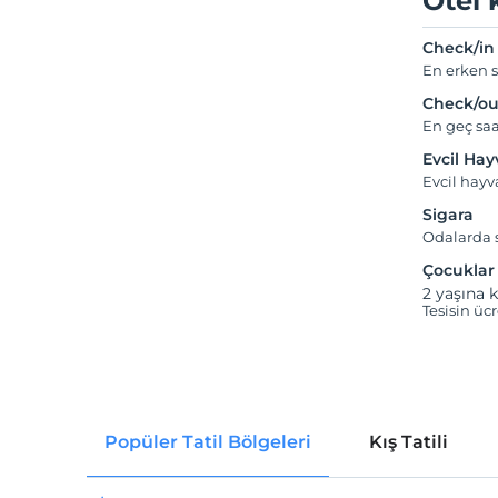
Otel 
Check/in
En erken s
Check/ou
En geç saa
Evcil Ha
Evcil hay
Sigara
Odalarda s
Çocuklar
2 yaşına k
Tesisin üc
Popüler Tatil Bölgeleri
Kış Tatili