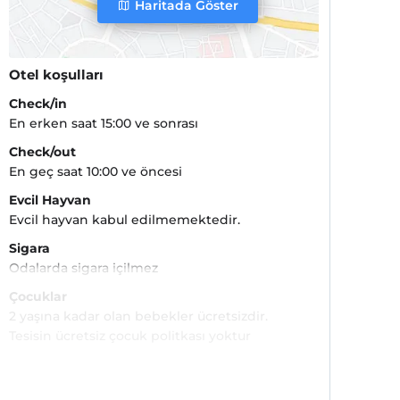
Haritada Göster
Otel koşulları
Check/in
En erken saat 15:00 ve sonrası
Check/out
En geç saat 10:00 ve öncesi
Evcil Hayvan
Evcil hayvan kabul edilmemektedir.
Sigara
Odalarda sigara içilmez
Çocuklar
2 yaşına kadar olan bebekler ücretsizdir.
Tesisin ücretsiz çocuk politkası yoktur