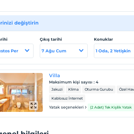
rinizi değiştirin
arihi
Çıkış tarihi
Konuklar
stos Per
7 Ağu Cum
1 Oda, 2 Yetişkin
Villa
Maksimum kişi sayısı
:
4
Jakuzi
Klima
Oturma Gurubu
Özel Ha
Kablosuz İnternet
Yatak seçenekleri
(2 Adet) Tek Kişilik Yatak
genel bilgileri