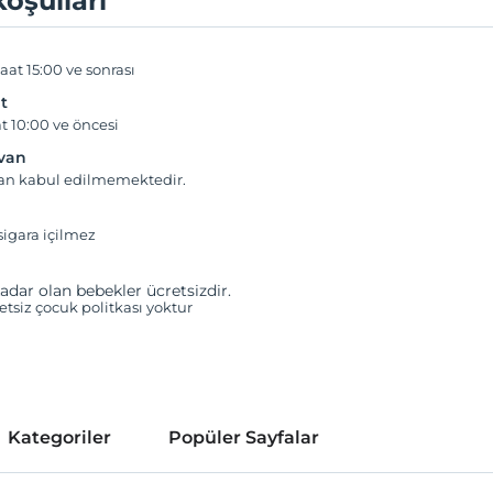
koşulları
aat 15:00 ve sonrası
t
t 10:00 ve öncesi
yvan
van kabul edilmemektedir.
igara içilmez
adar olan bebekler ücretsizdir.
retsiz çocuk politkası yoktur
Kategoriler
Popüler Sayfalar