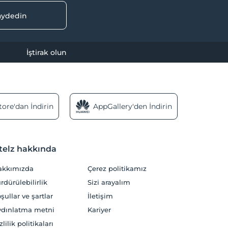
kaydedin
İştirak olun
ore'dan İndirin
AppGallery'den İndirin
telz hakkında
akkımızda
Çerez politikamız
rdürülebilirlik
Sizi arayalım
şullar ve şartlar
İletişim
dınlatma metni
Kariyer
zlilik politikaları