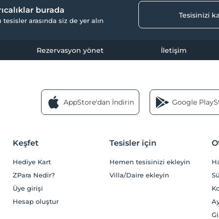
yrıcalıklar burada
Tesisinizi 
ı tesisler arasında siz de yer alın
Rezervasyon yönet
İletişim
AppStore'dan İndirin
Google PlaySt
Keşfet
Tesisler için
O
Hediye Kart
Hemen tesisinizi ekleyin
H
ZPara Nedir?
Villa/Daire ekleyin
Sü
Üye girişi
Ko
Hesap oluştur
Ay
Gi