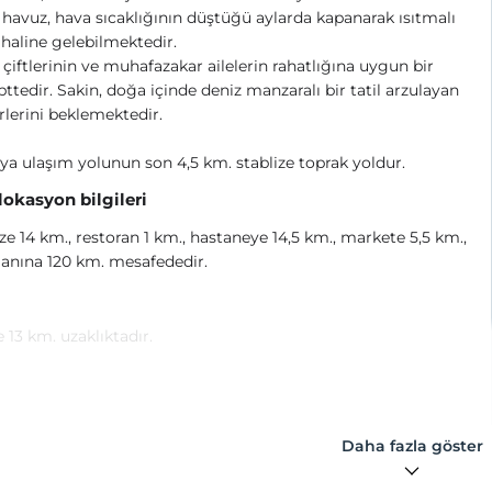
havuz, hava sıcaklığının düştüğü aylarda kapanarak ısıtmalı
haline gelebilmektedir.
 çiftlerinin ve muhafazakar ailelerin rahatlığına uygun bir
ttedir. Sakin, doğa içinde deniz manzaralı bir tatil arzulayan
rlerini beklemektedir.
laya ulaşım yolunun son 4,5 km. stablize toprak yoldur.
 lokasyon bilgileri
e 14 km., restoran 1 km., hastaneye 14,5 km., markete 5,5 km.,
anına 120 km. mesafededir.
 13 km. uzaklıktadır.
Daha fazla göster