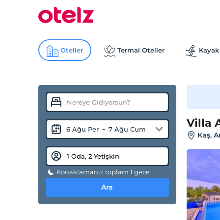
Oteller
Termal Oteller
Kayak 
Villa
-
6 Ağu Per
7 Ağu Cum
Kaş, A
Konaklamanız toplam 1 gece
Ara