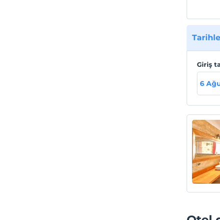
Tarihle
Giriş t
6 Ağu
Otel 