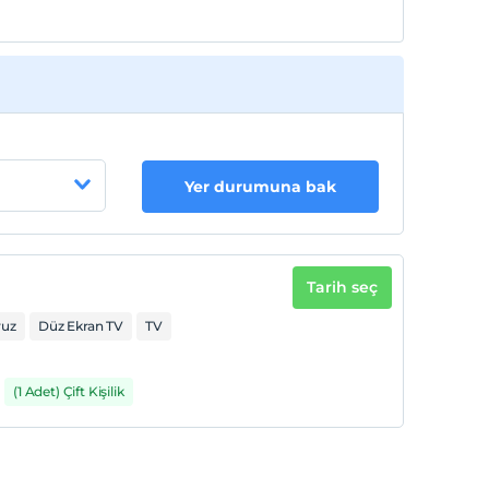
Yer durumuna bak
Tarih seç
vuz
Düz Ekran TV
TV
(1 Adet) Çift Kişilik