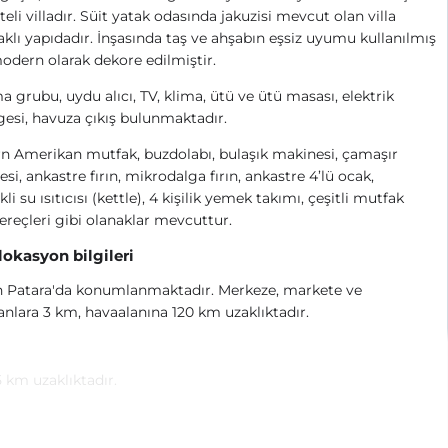
teli villadır. Süit yatak odasında jakuzisi mevcut olan villa
klı yapıdadır. İnşasında taş ve ahşabın eşsiz uyumu kullanılmış
modern olarak dekore edilmiştir.
 grubu, uydu alıcı, TV, klima, ütü ve ütü masası, elektrik
esi, havuza çıkış bulunmaktadır.
 Amerikan mutfak, buzdolabı, bulaşık makinesi, çamaşır
si, ankastre fırın, mikrodalga fırın, ankastre 4’lü ocak,
kli su ısıtıcısı (kettle), 4 kişilik yemek takımı, çeşitli mutfak
ereçleri gibi olanaklar mevcuttur.
 lokasyon bilgileri
n Patara'da konumlanmaktadır. Merkeze, markete ve
anlara 3 km, havaalanına 120 km uzaklıktadır.
5 km uzaklıktadır.