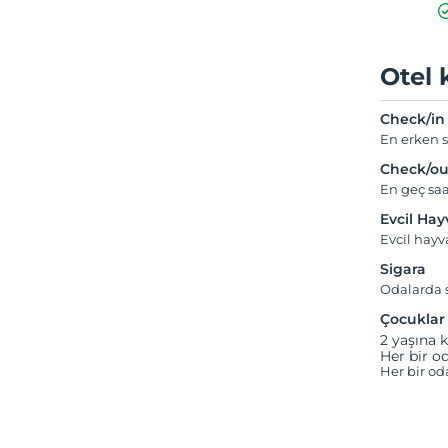
Otel 
Check/in
En erken s
Check/ou
En geç saa
Evcil Ha
Evcil hay
Sigara
Odalarda s
Çocuklar
2 yaşına k
Her bir od
Her bir od