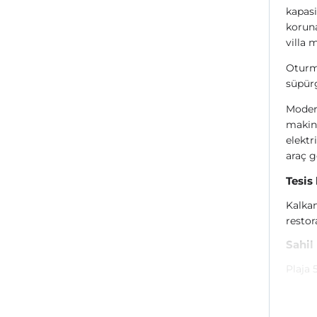
kapasi
koruna
villa 
Oturma
süpürg
Modern
makine
elektri
araç g
Tesis
Kalka
restor
Sahil
Plaja 