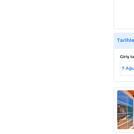
Tarihle
Giriş t
7 Ağ