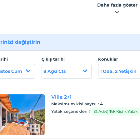
Daha fazla göster
rinizi değiştirin
arihi
Çıkış tarihi
Konuklar
ustos Cum
8 Ağu Cts
1 Oda, 2 Yetişkin
Villa 2+1
Maksimum kişi sayısı
:
4
Yatak seçenekleri
(2 Adet) Tek Kişilik Yatak