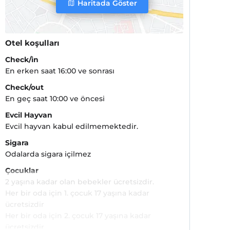
Haritada Göster
Otel koşulları
Check/in
En erken saat 16:00 ve sonrası
Check/out
En geç saat 10:00 ve öncesi
Evcil Hayvan
Evcil hayvan kabul edilmemektedir.
Sigara
Odalarda sigara içilmez
Çocuklar
2 yaşına kadar olan bebekler ücretsizdir.
Her bir oda için 1. çocuk 17 yaşına kadar
ücretsizdir
Her bir oda için 2. çocuk 17 yaşına kadar
ücretsizdir