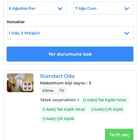
mutfağından çıkan lezzetlerin tadına varın.
6 Ağustos Per
7 Ağu Cum
Tesiste yetişkinler ve çocuklar için birer adet açık havuz
Konuklar
bulunmaktadır. Sahile 500 m mesafededir. Plajdaki ve
havuz çevresindeki şezlong, güneş şemsiyesi ücretsiz
1 Oda, 2 Yetişkin
hizmetinizdedir.
Tesis lokasyon bilgileri
Yer durumuna bak
Kiriş'te konumlanmaktadır. Kemer 8 km, Antalya
Havaalanı 63 km, Side 118 km mesafededir.
Standart Oda
Sahil
Maksimum kişi sayısı
:
3
Plaja 500 m mesafededir.
Klima
TV
Yatak seçenekleri
(2 Adet) Tek Kişilik Yatak
(1 Adet) Tek Kişilik Yatak
(1 Adet) Çift Kişilik
Haritada Göster
(1 Adet) Çift Kişilik
Otel koşulları
Tarih seç