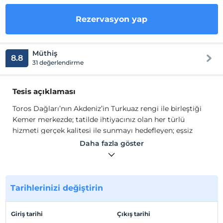
Rezervasyon yap
Müthiş
8.8
31 değerlendirme
Tesis açıklaması
Toros Dağları’nın Akdeniz’in Turkuaz rengi ile birleştiği
Kemer merkezde; tatilde ihtiyacınız olan her türlü
hizmeti gerçek kalitesi ile sunmayı hedefleyen; eşsiz
güneşi ve plajı ile birlikte yeşile bezenmiş muhteşem
Daha fazla göster
dağ manzarası ile siz değerli misafirlerini beklemektedir.
Ana Restoranımız ve barlarımız damak zevkinizin
hizmetinde olacaktır.
Tarihlerinizi değiştirin
Her şey dahil konsepti ile zengin ve seçkin menüsüyle
konuklarını sabah kahvaltısı, öğlen yemeği ve akşam
Giriş tarihi
Çıkış tarihi
yemeklerinde ağırlıyor. Profesyonel aşçılarımızın