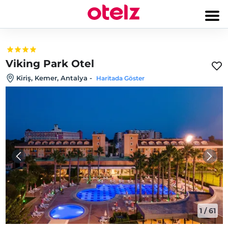
Viking Park Otel
Kiriş, Kemer, Antalya
-
Haritada Göster
1
/
61