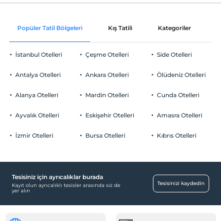
Plaj Havlusu
Check/in
Ücretsiz Wi-fi
En erken saat 14:00 ve sonrası
Popüler Tatil Bölgeleri
Kış Tatili
Kategoriler
P
Sadece ortak alanlar
Check/out
En geç saat 12:00 ve öncesi
İstanbul Otelleri
Çeşme Otelleri
Side Otelleri
Evcil Hayvan
Evcil hayvan kabul edilmemektedir.
Antalya Otelleri
Ankara Otelleri
Ölüdeniz Otelleri
Sigara
Eğlence Hizmetleri
Odalarda sigara içilmez
Alanya Otelleri
Mardin Otelleri
Cunda Otelleri
Çocuklar
Canlı Müzik
2 yaşına kadar olan bebekler ücretsizdir.
Ayvalık Otelleri
Eskişehir Otelleri
Amasra Otelleri
Odalar
Her bir oda için 1. çocuk 6 yaşına kadar ücretsizdir
Her bir oda için 2. çocuk 3 yaşına kadar ücretsizdir
İzmir Otelleri
Bursa Otelleri
Kıbrıs Otelleri
Sigara içilmeyen odalar
Resepsiyon Hizmetleri
Tur masası
Tesisiniz için ayrıcalıklar burada
Tesisinizi kaydedin
Kayıt olun ayrıcalıklı tesisler arasında siz de
Çalışma Alanları
yer alın
Faks/fotokopi
Çocuk