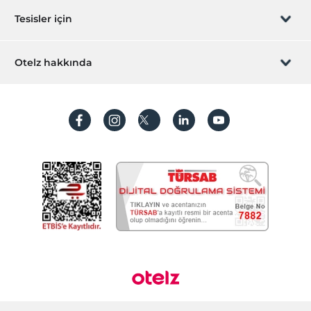
Sizi arayalım
24 saat açık resepsiyon
Hediye Kart
Tesisler için
Emanet kasası
İştirak olun
Hızlı check-in/check-out
ZPara Nedir?
Hemen tesisinizi ekleyin
Otelz hakkında
İletişim
Üye girişi
Villa/Daire ekleyin
Hakkımızda
Sıkça sorulan sorular
Hesap oluştur
Sürdürülebilirlik
Kişisel Verilerin Korunması
Koşullar ve şartlar
İşlem rehberi
Aydınlatma metni
Gizlilik politikaları
Yasal bilgiler