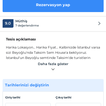
Rezervasyon yap
Müthiş
9.0
7 değerlendirme
Tesis açıklaması
Harika Lokasyon... Harika Fiyat... Kalbinizde İstanbul varsa
sizi Beyoğlu'nda Taksim Sem House'a bekliyoruz.
İstanbul'un Beyoğlu semtinde Taksim'de turistlerin
yoğun olarak tercih ettikleri Tarlabaşı Bulvarı'nda
Daha fazla göster
yepyeni, güvenli, modern, şık ve klasik bir tarzda inşa
edilen otelimiz sizleri ağırlamaktan mutluluk duyacaktır.
Müşterilerimize bekledikleri kaliteyi; hızlı ve kusursuz
Tarihlerinizi değiştirin
olarak sunmanın çabası içerisindeyiz. Misyonumuz;
güleryüzlü, samimi, yardımsever ve cana yakın
personelimiz ile müşterilerimizin memnuniyetini
Giriş tarihi
Çıkış tarihi
sağlamak ve bunu da büyük bir heyecanla, coşkuyla,