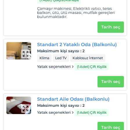
Çamaşır makinesi, Elektrikli ısıtıcı, teras
balkon, ütü, ütü masası, mutfak gereçleri
bulunmaktadır.
Tarih seç
Standart 2 Yataklı Oda (Balkonlu)
Maksimum kişi sayısı
:
2
Klima
Led TV
Kablosuz İnternet
Yatak seçenekleri
(1 Adet) Çift Kişilik
Tarih seç
Standart Aile Odası (Balkonlu)
Maksimum kişi sayısı
:
2
Yatak seçenekleri
(1 Adet) Çift Kişilik
Tarih seç