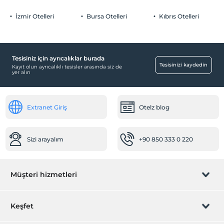
Her bir oda için 6 yaşına kadar 1 çocuk ücretsizdir
Otopark (Tesis disinda)
İzmir Otelleri
Bursa Otelleri
Kıbrıs Otelleri
Tesisiniz için ayrıcalıklar burada
Aktiviteler
Tesisinizi kaydedin
Kayıt olun ayrıcalıklı tesisler arasında siz de
yer alın
Tavla
Ücretsiz
Çalışma Alanları
Extranet Giriş
Otelz blog
Fotokopi
Sağlık
Sizi arayalım
+90 850 333 0 220
Hastaneye kolay ulaşım (15 dakika)
Odalar
Müşteri hizmetleri
Aile odaları
Valizlik
Rezervasyon yönet
Keşfet
Resepsiyon Hizmetleri