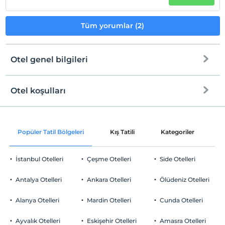
Tüm yorumlar (2)
Otel genel bilgileri
Otel koşulları
Internet
Check/in
Ücretsiz Wi-fi
En erken saat 14:00 ve sonrası
Popüler Tatil Bölgeleri
Kış Tatili
Kategoriler
P
Ortak alanlar ve tüm odalar
Check/out
En geç saat 12:00 ve öncesi
İstanbul Otelleri
Çeşme Otelleri
Side Otelleri
Evcil Hayvan
Evcil hayvan kabul edilmemektedir.
Antalya Otelleri
Ankara Otelleri
Ölüdeniz Otelleri
Sigara
Odalarda sigara içilmez
Alanya Otelleri
Mardin Otelleri
Cunda Otelleri
Otopark
Çocuklar
2 yaşına kadar olan bebekler ücretsizdir.
Ücretsiz Özel Otopark
Ayvalık Otelleri
Eskişehir Otelleri
Amasra Otelleri