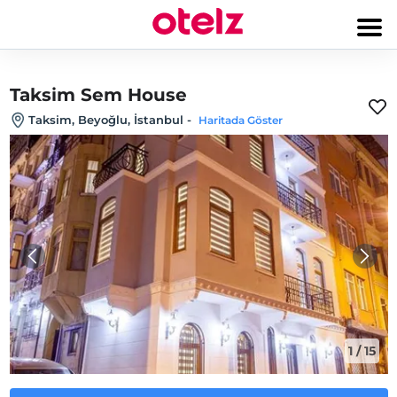
Taksim Sem House
Taksim, Beyoğlu, İstanbul
-
Haritada Göster
1
/
15