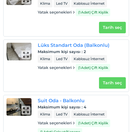
Klima
Led TV
Kablosuz İnternet
Check/out
En geç saat 12:00 ve öncesi
Yatak seçenekleri
(1 Adet) Çift Kişilik
Evcil Hayvan
Tarih seç
Evcil hayvan kabul edilmemektedir.
Sigara
Odalarda sigara içilmez
Lüks Standart Oda (Balkonlu)
Maksimum kişi sayısı
:
2
Çocuklar
Klima
Led TV
Kablosuz İnternet
2 yaşına kadar olan bebekler ücretsizdir.
Her bir oda için 6 yaşına kadar 1 çocuk ücretsizdir
Yatak seçenekleri
(1 Adet) Çift Kişilik
Tarih seç
Suit Oda - Balkonlu
Maksimum kişi sayısı
:
4
Klima
Led TV
Kablosuz İnternet
Yatak seçenekleri
(1 Adet) Çift Kişilik
(1 Adet) Çekyat/Kanepe