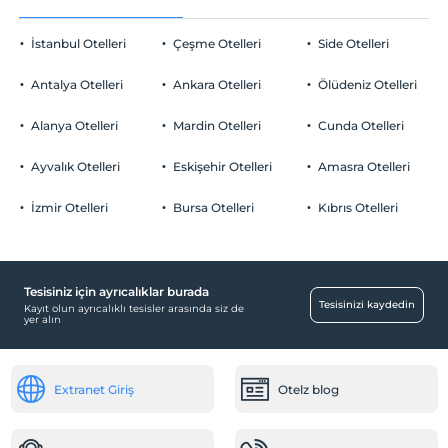
En geç saat 12:00 ve öncesi
İstanbul Otelleri
Çeşme Otelleri
Side Otelleri
Evcil Hayvan
Evcil hayvan barınabilir
Antalya Otelleri
Ankara Otelleri
Ölüdeniz Otelleri
Sigara
Yiyecek & İçecek
Odalarda sigara içilmez
Alanya Otelleri
Mardin Otelleri
Cunda Otelleri
Giriş saatleri
Paket servis olanağı
Tesise 14:00 – 23:00 saatleri arasında giriş yapılabilir. Bu saatler
Ayvalık Otelleri
Eskişehir Otelleri
Amasra Otelleri
dışında giriş kapısı kapalıdır.
Odalar
İzmir Otelleri
Bursa Otelleri
Kıbrıs Otelleri
Yaş kısıtlaması
Anti-Alerjik odalar
Tesisimizde sadece 18 ile 85 yaşları arasındaki misafirler kabul
edilir
Temizlik Hizmetleri
Çocuklar
Günlük temizlik hizmeti
Tesisiniz için ayrıcalıklar burada
2 yaşına kadar olan bebekler ücretsizdir.
Tesisinizi kaydedin
Her bir oda için 5 yaşına kadar 1 çocuk ücretsizdir
Kayıt olun ayrıcalıklı tesisler arasında siz de
Ulaşım
yer alın
Transfer servisi (ücretli)
Sağlık
Extranet Giriş
Otelz blog
Hastaneye kolay ulaşım (15 dakika)
Diğer