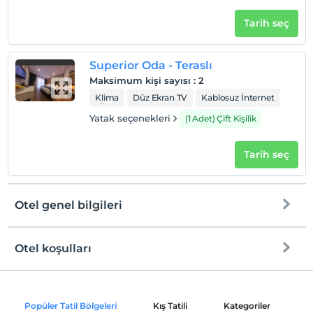
Tarih seç
Superior Oda - Teraslı
Maksimum kişi sayısı
:
2
Klima
Düz Ekran TV
Kablosuz İnternet
Yatak seçenekleri
(1 Adet) Çift Kişilik
Tarih seç
Otel genel bilgileri
Otel koşulları
Internet
Check/in
Ücretsiz Wi-fi
En erken saat 14:00 ve sonrası
Popüler Tatil Bölgeleri
Kış Tatili
Kategoriler
P
Ortak alanlar ve tüm odalar
Check/out