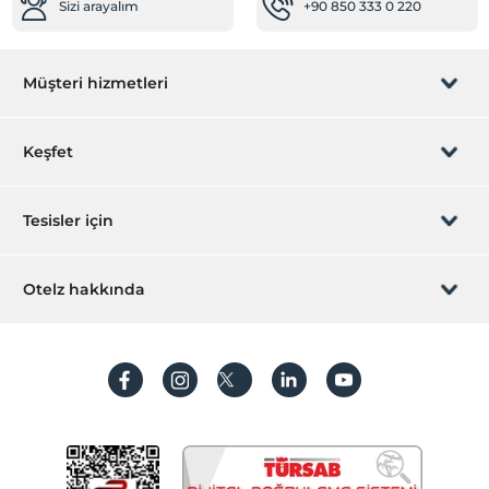
Sizi arayalım
+90 850 333 0 220
Isıtma
Klima
Müşteri hizmetleri
Öne Çıkan Özellikler
Evcil hayvan dostu
Rezervasyon yönet
Keşfet
Şehir merkezi
Sizi arayalım
Resepsiyon Hizmetleri
Hediye Kart
Tesisler için
24 saat açık resepsiyon
İştirak olun
Bagaj muhafazası
ZPara Nedir?
Hemen tesisinizi ekleyin
Otelz hakkında
Hızlı check-in/check-out
İletişim
Üye girişi
Villa/Daire ekleyin
Hakkımızda
Sıkça sorulan sorular
Hesap oluştur
Sürdürülebilirlik
Kişisel Verilerin Korunması
Koşullar ve şartlar
İşlem rehberi