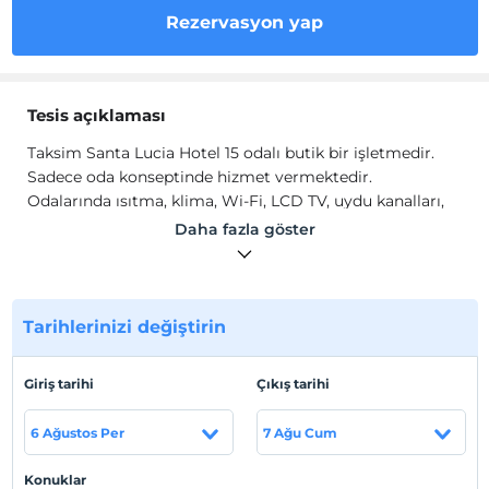
Rezervasyon yap
Tesis açıklaması
Taksim Santa Lucia Hotel 15 odalı butik bir işletmedir.
Sadece oda konseptinde hizmet vermektedir.
Odalarında ısıtma, klima, Wi-Fi, LCD TV, uydu kanalları,
elektrikli su ısıtıcısı, minibar, banyo, duş, banyo buklet
Daha fazla göster
malzemeleri gibi olanaklar sunulur.
Tesis lokasyon bilgileri
İstanbul Beyoğlun'da konumlanmaktadır.
Tarihlerinizi değiştirin
Giriş tarihi
Çıkış tarihi
Haritada Göster
6 Ağustos Per
7 Ağu Cum
Konuklar
Otel koşulları