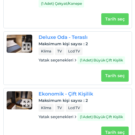
(1 Adet) Çekyat/Kanepe
Sigara
Odalarda sigara içilmez
Tarih seç
Çocuklar
2 yaşına kadar olan bebekler ücretsizdir.
Her bir oda için 6 yaşına kadar 1 çocuk ücretsizdir
Deluxe Oda - Teraslı
Maksimum kişi sayısı
:
2
Klima
TV
Lcd TV
Yatak seçenekleri
(1 Adet) Büyük Çift Kişilik
Tarih seç
Ekonomik - Çift Kişilik
Maksimum kişi sayısı
:
2
Klima
TV
Lcd TV
Yatak seçenekleri
(1 Adet) Büyük Çift Kişilik
Tarih seç