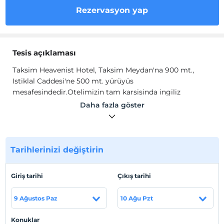
Rezervasyon yap
Tesis açıklaması
Taksim Heavenist Hotel, Taksim Meydan'na 900 mt.,
Istiklal Caddesi'ne 500 mt. yürüyüs
mesafesindedir.Otelimizin tam karsisinda ingiliz
konsoloslugu yer almaktadir.Otelimiz 10 odali butik otel
Daha fazla göster
sinifinda yer almaktadir. Istanbul Havaalani'na 35 km
uzakliktadir.
Taksim Heavenist Hotel, Taksim Meydan'na 900 mt.,
Tarihlerinizi değiştirin
Istiklal Caddesi'ne 500 mt. yürüyüs
mesafesindedir.Otelimizin tam karsisinda ingiliz
konsoloslugu yer almaktadir.Otelimiz 10 odali butik otel
Giriş tarihi
Çıkış tarihi
sinifinda yer almaktadir. Istanbul Havaalani'na 35 km
uzakliktadir.
9 Ağustos Paz
10 Ağu Pzt
Tesis lokasyon bilgileri
Konuklar