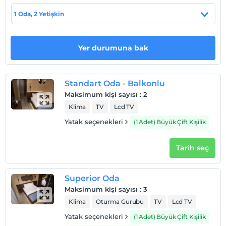
Taksim Heavenist Hotel, Taksim Meydan'na 900 mt.,
1 Oda, 2 Yetişkin
Istiklal Caddesi'ne 500 mt. yürüyüs
mesafesindedir.Otelimizin tam karsisinda ingiliz
konsoloslugu yer almaktadir.Otelimiz 10 odali butik otel
Yer durumuna bak
sinifinda yer almaktadir. Istanbul Havaalani'na 35 km
uzakliktadir.
Standart Oda - Balkonlu
Maksimum kişi sayısı
:
2
Haritada Göster
Klima
TV
Lcd TV
Yatak seçenekleri
(1 Adet) Büyük Çift Kişilik
Otel koşulları
Tarih seç
Check/in
En erken saat 14:00 ve sonrası
Superior Oda
Check/out
Maksimum kişi sayısı
:
3
En geç saat 12:00 ve öncesi
Klima
Oturma Gurubu
TV
Lcd TV
Evcil Hayvan
Yatak seçenekleri
(1 Adet) Büyük Çift Kişilik
Evcil hayvan kabul edilmemektedir.