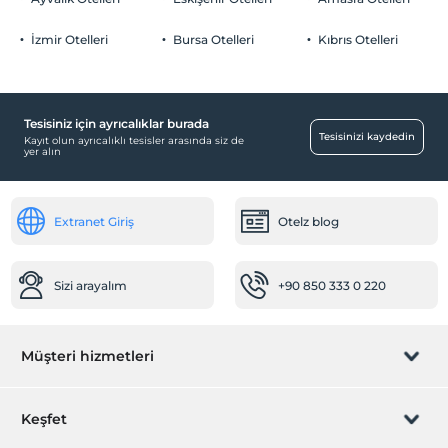
İzmir Otelleri
Bursa Otelleri
Kıbrıs Otelleri
Yiyecek & İçecek
Kahvaltı Salonu
Tesisiniz için ayrıcalıklar burada
Bebek
Tesisinizi kaydedin
Kayıt olun ayrıcalıklı tesisler arasında siz de
yer alın
Bebek bakıcısı
Sağlık
Extranet Giriş
Otelz blog
Hastaneye kolay ulaşım (15 dakika)
Ulaşım
Sizi arayalım
+90 850 333 0 220
Havaalanı servisi (ücretli)
Transfer servisi (ücretli)
Diğer
Müşteri hizmetleri
Isıtma
Rezervasyon yönet
Klima
Keşfet