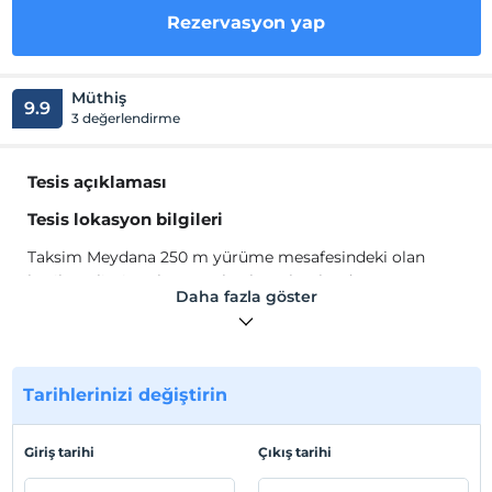
Rezervasyon yap
Müthiş
9.9
3 değerlendirme
Tesis açıklaması
Tesis lokasyon bilgileri
Taksim Meydana 250 m yürüme mesafesindeki olan
butik otelimize ulaşım çok rahat olmaktadır.
Daha fazla göster
Haritada Göster
Tarihlerinizi değiştirin
Otel koşulları
Giriş tarihi
Çıkış tarihi
Check/in