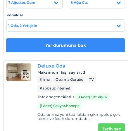
7 Ağustos Cum
8 Ağu Cts
En erken saat 13:00 ve sonrası
Check/out
Konuklar
En geç saat 12:00 ve öncesi
1 Oda, 2 Yetişkin
Evcil Hayvan
Evcil hayvan kabul edilmemektedir.
Sigara
Yer durumuna bak
Odalarda sigara içilmez
Çocuklar
Deluxe Oda
2 yaşına kadar olan bebekler ücretsizdir.
Maksimum kişi sayısı
:
3
Her bir oda için 6 yaşına kadar 1 çocuk ücretsizdir
Klima
Oturma Gurubu
TV
Kablosuz İnternet
Yatak seçenekleri
(1 Adet) Çift Kişilik
(1 Adet) Çekyat/Kanepe
Odalarımız yeni tadilatdan çıkmış olup çok
temiz ve ferah durumdadır.
Tarih seç