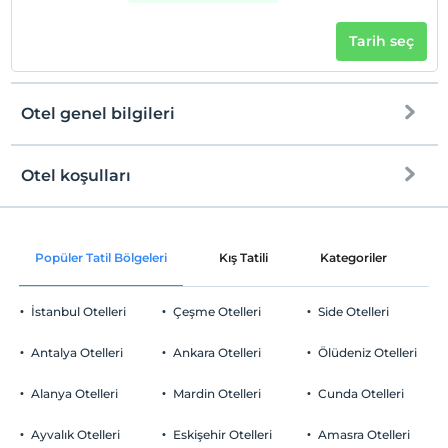
Tarih seç
Otel genel bilgileri
Otel koşulları
Internet
Check/in
Ücretsiz Wi-fi
En erken saat 13:00 ve sonrası
Popüler Tatil Bölgeleri
Kış Tatili
Kategoriler
P
Ortak alanlar ve tüm odalar
Check/out
En geç saat 12:00 ve öncesi
İstanbul Otelleri
Çeşme Otelleri
Side Otelleri
Evcil Hayvan
Evcil hayvan kabul edilmemektedir.
Antalya Otelleri
Ankara Otelleri
Ölüdeniz Otelleri
Sigara
Odalarda sigara içilmez
Alanya Otelleri
Mardin Otelleri
Cunda Otelleri
Otopark
Çocuklar
2 yaşına kadar olan bebekler ücretsizdir.
Ücretli Özel Otopark
Ayvalık Otelleri
Eskişehir Otelleri
Amasra Otelleri