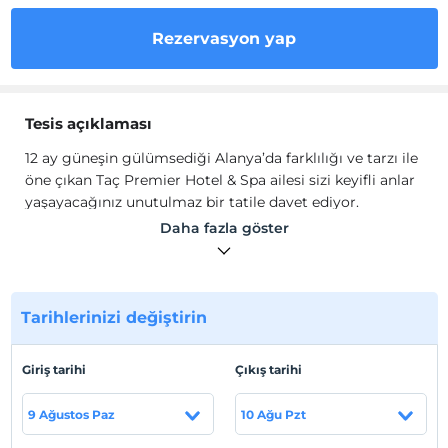
Rezervasyon yap
Tesis açıklaması
12 ay güneşin gülümsediği Alanya’da farklılığı ve tarzı ile
öne çıkan Taç Premier Hotel & Spa ailesi sizi keyifli anlar
yaşayacağınız unutulmaz bir tatile davet ediyor.
12 ay güneşin gülümsediği Alanya’da farklılığı ve tarzı ile
Daha fazla göster
öne çıkan Taç Premier Hotel & Spa ailesi sizi keyifli anlar
yaşayacağınız unutulmaz bir tatile davet ediyor.
Tesis lokasyon bilgileri
Tarihlerinizi değiştirin
Alanya Merkez'e 1km, Antalya Havalimanı 120km
,Gazipaşa Havalimanı 35km mesafede bulunmaktadır .
Giriş tarihi
Çıkış tarihi
9 Ağustos Paz
10 Ağu Pzt
Haritada Göster