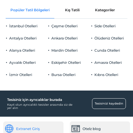
Ücretsiz
En erken saat 14:00 ve sonrası
Popüler Tatil Bölgeleri
Kış Tatili
Kategoriler
P
Check/out
En geç saat 12:00 ve öncesi
İstanbul Otelleri
Çeşme Otelleri
Side Otelleri
Evcil Hayvan
Evcil hayvan kabul edilmemektedir.
Antalya Otelleri
Ankara Otelleri
Ölüdeniz Otelleri
Sigara
Odalarda sigara içilmez
Alanya Otelleri
Mardin Otelleri
Cunda Otelleri
Otopark
Çocuklar
2 yaşına kadar olan bebekler ücretsizdir.
Ücretsiz
Ayvalık Otelleri
Eskişehir Otelleri
Amasra Otelleri
Her bir oda için 1. çocuk 6 yaşına kadar ücretsizdir
Her bir oda için 2. çocuk 6 yaşına kadar ücretsizdir
İzmir Otelleri
Bursa Otelleri
Kıbrıs Otelleri
Tesisiniz için ayrıcalıklar burada
Havuz
Tesisinizi kaydedin
Kayıt olun ayrıcalıklı tesisler arasında siz de
yer alın
Açık Yüzme Havuzu
Eğlence Hizmetleri
Extranet Giriş
Otelz blog
Gece showları