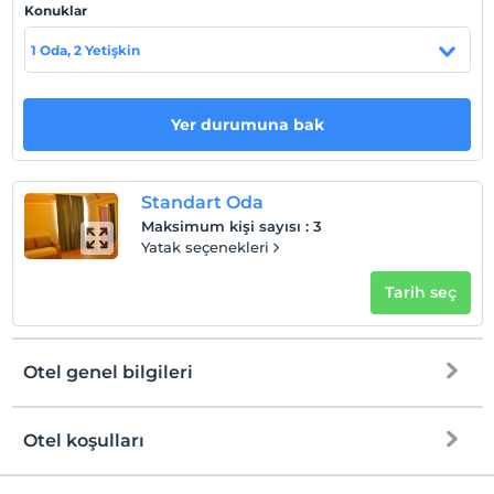
Konuklar
1 Oda, 2 Yetişkin
Otel koşulları
Check/in
Yer durumuna bak
En erken saat 14:00 ve sonrası
Check/out
En geç saat 12:00 ve öncesi
Standart Oda
Evcil Hayvan
Maksimum kişi sayısı
:
3
Evcil hayvan kabul edilmemektedir.
Yatak seçenekleri
Sigara
Tarih seç
Odalarda sigara içilmez
Çocuklar
2 yaşına kadar olan bebekler ücretsizdir.
Otel genel bilgileri
Her bir oda için 1. çocuk 6 yaşına kadar ücretsizdir
Her bir oda için 2. çocuk 6 yaşına kadar ücretsizdir
Otel koşulları
Internet
Check/in