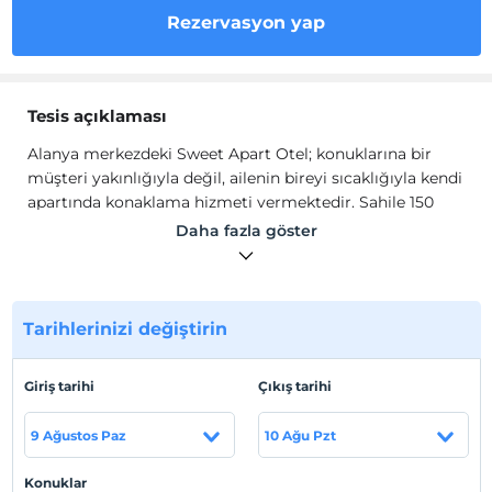
Rezervasyon yap
Tesis açıklaması
Alanya merkezdeki Sweet Apart Otel; konuklarına bir
müşteri yakınlığıyla değil, ailenin bireyi sıcaklığıyla kendi
apartında konaklama hizmeti vermektedir. Sahile 150
metre mesafede olup, gün boyu hizmet veren geniş
Daha fazla göster
havuzu, güneşlenme alanları ile tüm streslerden
uzaklaştıracak bir tatili size sunmaktadır. Restoranında
çeşitli ve lezzetli yemek tadabilir ve dilerseniz kendi özel
mutfağınızda yemeklerinizi yapabilirsiniz. Havuz alanı
Tarihlerinizi değiştirin
güneşlenmek ve dinlenmek için idealdir.
Alanya merkezdeki Sweet Apart Otel; konuklarına bir
Giriş tarihi
Çıkış tarihi
müşteri yakınlığıyla değil, ailenin bireyi sıcaklığıyla kendi
apartında konaklama hizmeti vermektedir. Sahile 150
9 Ağustos Paz
10 Ağu Pzt
metre mesafede olup, gün boyu hizmet veren geniş
havuzu, güneşlenme alanları ile tüm streslerden
Konuklar