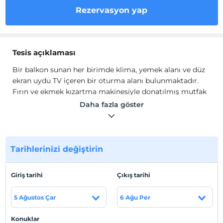
Rezervasyon yap
Tesis açıklaması
Bir balkon sunan her birimde klima, yemek alanı ve düz
ekran uydu TV içeren bir oturma alanı bulunmaktadır.
Fırın ve ekmek kızartma makinesiyle donatılmış mutfak
da bulunmaktadır. Dairede sezonluk açık havuz
Daha fazla göster
bulunmaktadır. Swan Apartments’ta araba kiralama
hizmeti mevcuttur. Kalkan Otogarı 600 metre ve Kalkan
Yerel Çarşısı 5 dakikalık yürüme mesafesindedir.
Dalaman Havaalanı tesise 74 km uzaklıktadır. Bu,
Tarihlerinizi değiştirin
bağımsız değerlendirmelere göre konuklarımızın Kalkan
noktasında en beğendikleri kesim.
Giriş tarihi
Çıkış tarihi
Bir balkon sunan her birimde klima, yemek alanı ve düz
ekran uydu TV içeren bir oturma alanı bulunmaktadır.
5 Ağustos Çar
6 Ağu Per
Fırın ve ekmek kızartma makinesiyle donatılmış mutfak
da bulunmaktadır. Dairede sezonluk açık havuz
Konuklar