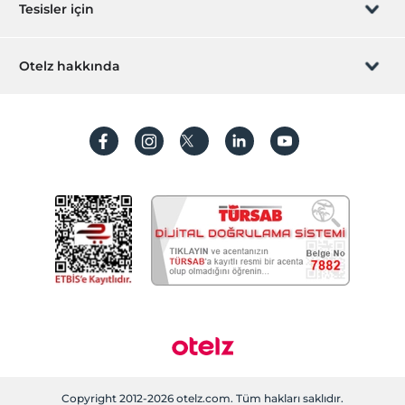
Hediye Kart
Tesisler için
Öne Çıkan Özellikler
İştirak olun
Çevre dostu
ZPara Nedir?
Hemen tesisinizi ekleyin
Otelz hakkında
Çocuk dostu
İletişim
Mavi bayrak
Üye girişi
Villa/Daire ekleyin
Hakkımızda
Sömestr Oteli
Sıkça sorulan sorular
Hesap oluştur
Romantizm/Balayı
Sürdürülebilirlik
Spa ve Sağlık Olanakları
Kişisel Verilerin Korunması
Kese
Koşullar ve şartlar
İşlem rehberi
Spa ve sağlık merkezi
Fitness merkezi
Aydınlatma metni
Sauna
Gizlilik politikaları
Türk Hamamı
Masaj
Yasal bilgiler
Çerez politikamız
Copyright 2012-2026 otelz.com. Tüm hakları saklıdır.