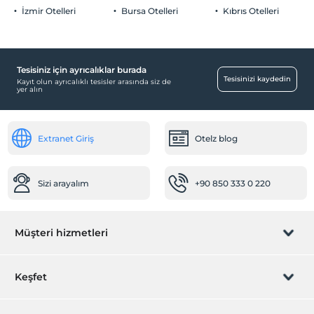
İzmir Otelleri
Bursa Otelleri
Kıbrıs Otelleri
Havuz
Açık Yüzme Havuzu (Sezonluk)
Tesisiniz için ayrıcalıklar burada
Yiyecek & İçecek
Tesisinizi kaydedin
Kayıt olun ayrıcalıklı tesisler arasında siz de
yer alın
Cafe Bar
Odalar
Extranet Giriş
Otelz blog
Aile odaları
Mağazalar
Sizi arayalım
+90 850 333 0 220
Market
Sağlık
Müşteri hizmetleri
Hastaneye kolay ulaşım (15 dakika)
Ulaşım
Rezervasyon yönet
Keşfet
Havaalanı servisi (ücretli)
Transfer servisi (ücretli)
Sizi arayalım