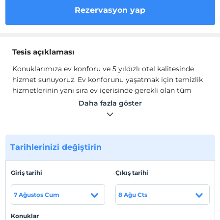
Rezervasyon yap
Tesis açıklaması
Konuklarımıza ev konforu ve 5 yıldızlı otel kalitesinde
hizmet sunuyoruz. Ev konforunu yaşatmak için temizlik
hizmetlerinin yanı sıra ev içerisinde gerekli olan tüm
olanakları sağlıyoruz.
Daha fazla göster
Şişli'de bir cenneti keşfedin! İstanbul'da kısa süreli
konaklamalar ve tatil amaçlı kiralamalar için mükemmel
olan Svart, City's Nişantaşı'na sadece 5 dakika mesafede
stratejik bir konuma sahiptir. Canlı bir semtte konfor ve
Tarihlerinizi değiştirin
rahatlığın eşsiz bir karışımının tadını çıkarın. Uyanın ve
kapalı balkonda kahvenizi yudumlarken yerel ambiyansı
Giriş tarihi
Çıkış tarihi
içinize çekin. Yakındaki bir dizi mağaza, restoran ve
turistik yer ile gerçek şehir yaşamını deneyimleyin.
7 Ağustos Cum
8 Ağu Cts
Unutulmaz bir konaklama için şimdi rezervasyon
yaptırın!
Konuklar