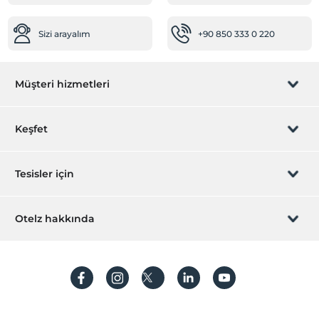
Aile odaları
Ara kapılı odalar
Sizi arayalım
+90 850 333 0 220
Müşteri hizmetleri
Rezervasyon yönet
Keşfet
Sizi arayalım
Hediye Kart
Tesisler için
İştirak olun
ZPara Nedir?
Hemen tesisinizi ekleyin
Otelz hakkında
İletişim
Üye girişi
Villa/Daire ekleyin
Hakkımızda
Sıkça sorulan sorular
Hesap oluştur
Sürdürülebilirlik
Kişisel Verilerin Korunması