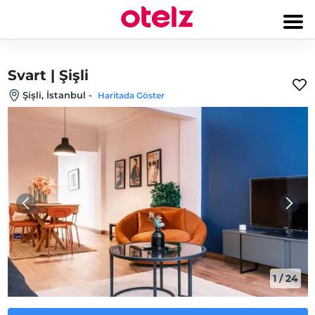
Svart | Şişli
Şişli, İstanbul
-
Haritada Göster
1
/
24