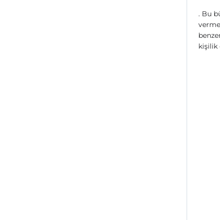
. Bu b
vermek
benzer
kişili