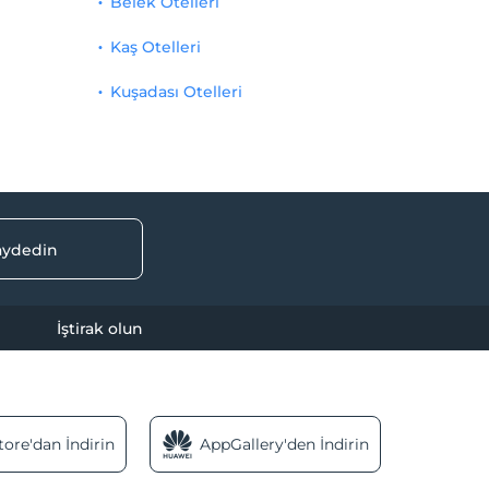
Belek Otelleri
Kaş Otelleri
Kuşadası Otelleri
kaydedin
İştirak olun
ore'dan İndirin
AppGallery'den İndirin