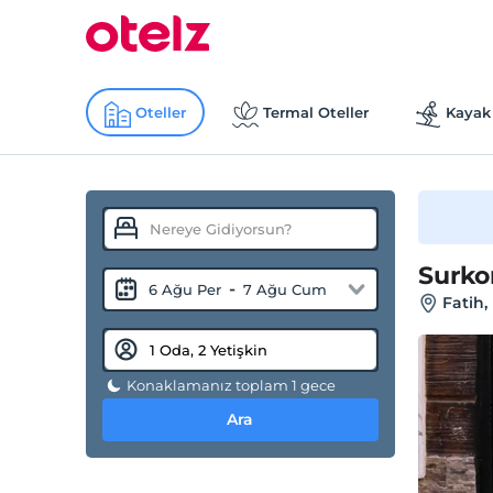
Oteller
Termal Oteller
Kayak 
Surko
-
6 Ağu Per
7 Ağu Cum
Fatih,
Konaklamanız toplam 1 gece
Ara