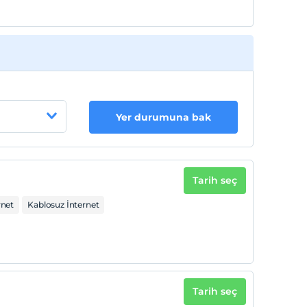
Yer durumuna bak
Tarih seç
rnet
Kablosuz İnternet
Tarih seç