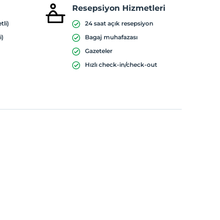
Resepsiyon Hizmetleri
tli)
24 saat açık resepsiyon
i)
Bagaj muhafazası
Gazeteler
Hızlı check-in/check-out