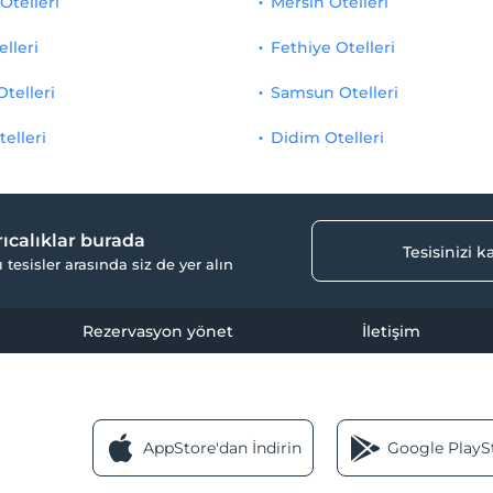
Otelleri
Mersin Otelleri
elleri
Fethiye Otelleri
Otelleri
Samsun Otelleri
telleri
Didim Otelleri
yrıcalıklar burada
Tesisinizi 
ı tesisler arasında siz de yer alın
Rezervasyon yönet
İletişim
AppStore'dan İndirin
Google PlaySt