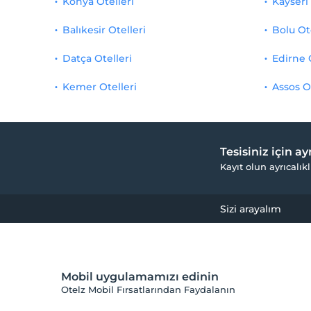
Konya Otelleri
Kayseri 
Balıkesir Otelleri
Bolu Ot
Datça Otelleri
Edirne 
Kemer Otelleri
Assos O
Tesisiniz için a
Kayıt olun ayrıcalıkl
Sizi arayalım
Mobil uygulamamızı edinin
Otelz Mobil Fırsatlarından Faydalanın