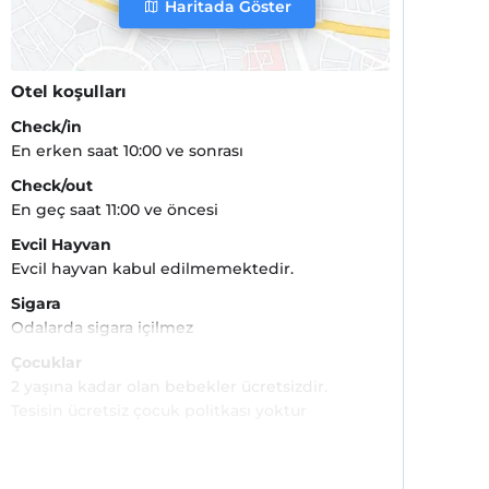
Haritada Göster
Otel koşulları
Check/in
En erken saat 10:00 ve sonrası
Check/out
En geç saat 11:00 ve öncesi
Evcil Hayvan
Evcil hayvan kabul edilmemektedir.
Sigara
Odalarda sigara içilmez
Çocuklar
2 yaşına kadar olan bebekler ücretsizdir.
Tesisin ücretsiz çocuk politkası yoktur