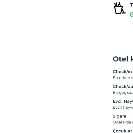
T
Otel 
Check/in
En erken s
Check/ou
En geç saa
Evcil Ha
Evcil hay
Sigara
Odalarda s
Çocuklar