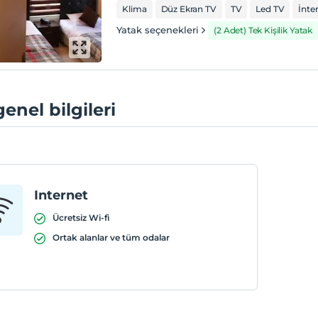
Klima
Düz Ekran TV
TV
Led TV
İnte
Yatak seçenekleri
(2 Adet) Tek Kişilik Yatak
genel bilgileri
Internet
Ücretsiz Wi-fi
Ortak alanlar ve tüm odalar