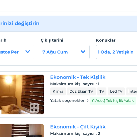
rinizi değiştirin
arihi
Çıkış tarihi
Konuklar
stos Per
7 Ağu Cum
1 Oda, 2 Yetişkin
Ekonomik - Tek Kişilik
Maksimum kişi sayısı
:
1
Klima
Düz Ekran TV
TV
Led TV
İnte
Yatak seçenekleri
(1 Adet) Tek Kişilik Yatak
Ekonomik - Çift Kişilik
Maksimum kişi sayısı
:
2