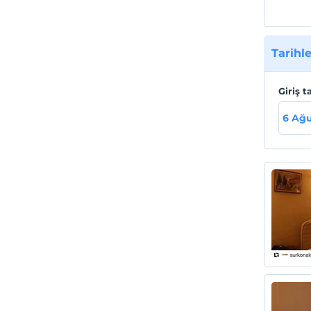
Tarihle
Giriş t
6 Ağu