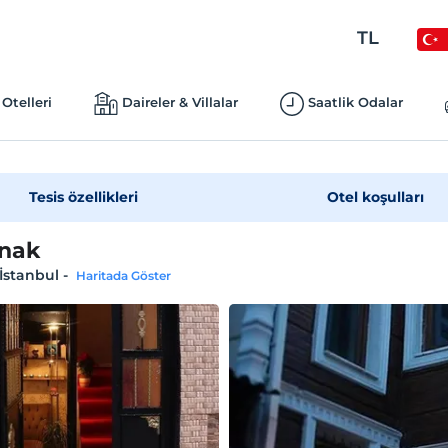
TL
Otelleri
Daireler & Villalar
Saatlik Odalar
Tesis özellikleri
Otel koşulları
nak
 İstanbul
-
Haritada Göster