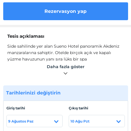
Rezervasyon yap
Tesis açıklaması
Side sahilinde yer alan Sueno Hotel panoramik Akdeniz
manzaralarına sahiptir. Otelde birçok açık ve kapalı
yüzme havuzunun yanı sıra lüks bir spa
bulunmaktadır.Mavi bayraklı bir plaja sahip olan otel,
Daha fazla göster
çevre ve sürdürülebilirlik performansı sayesinde Yeşil
Anahtar kazanmıştır.
Side sahilinde yer alan Sueno Hotel panoramik Akdeniz
manzaralarına sahiptir. Otelde birçok açık ve kapalı
Tarihlerinizi değiştirin
yüzme havuzunun yanı sıra lüks bir spa
bulunmaktadır.Mavi bayraklı bir plaja sahip olan otel,
Giriş tarihi
Çıkış tarihi
çevre ve sürdürülebilirlik performansı sayesinde Yeşil
Anahtar kazanmıştır.
9 Ağustos Paz
10 Ağu Pzt
Tesis lokasyon bilgileri