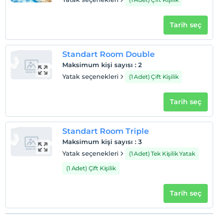
Evcil hayvan kabul edilmemektedir.
Sigara
Tarih seç
Odalarda sigara içilmez
Çocuklar
Standart Room Double
2 yaşına kadar olan bebekler ücretsizdir.
Maksimum kişi sayısı
:
2
Her bir oda için 9 yaşına kadar 1 çocuk ücretsizdir
Yatak seçenekleri
(1 Adet) Çift Kişilik
Tarih seç
Standart Room Triple
Maksimum kişi sayısı
:
3
Yatak seçenekleri
(1 Adet) Tek Kişilik Yatak
(1 Adet) Çift Kişilik
Tarih seç