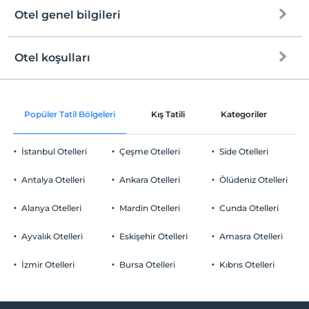
Otel genel bilgileri
Otel koşulları
Internet
Check/in
Ücretsiz Wi-fi
En erken saat 14:00 ve sonrası
Popüler Tatil Bölgeleri
Kış Tatili
Kategoriler
P
Sadece ortak alanlar
Check/out
En geç saat 12:00 ve öncesi
İstanbul Otelleri
Çeşme Otelleri
Side Otelleri
Evcil Hayvan
Evcil hayvan kabul edilmemektedir.
Antalya Otelleri
Ankara Otelleri
Ölüdeniz Otelleri
Sigara
Odalarda sigara içilmez
Alanya Otelleri
Mardin Otelleri
Cunda Otelleri
Otopark
Çocuklar
2 yaşına kadar olan bebekler ücretsizdir.
Ücretsiz Özel Otopark
Ayvalık Otelleri
Eskişehir Otelleri
Amasra Otelleri
Her bir oda için 9 yaşına kadar 1 çocuk ücretsizdir
Otopark (Tesis bünyesinde)
İzmir Otelleri
Bursa Otelleri
Kıbrıs Otelleri