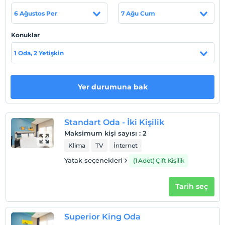
en ünlü restoranlarının, eğlence ve gece hayatının yer
aldığı bölgede konumlanan Stayso by Cloud7 Hotel
6 Ağustos Per
7 Ağu Cum
misafirlerini ağırlamaktadır.
Konuklar
Canlı lobisiyle misafirlerini ağırlayan Stayso by Cloud7
Hotel, kahve kültürünü misafirlerine sunan The Coffee
1 Oda, 2 Yetişkin
Factory ile ortak sosyal alan “Social Station'da cafe ve
lobiyi bir araya getiriyor.
Yer durumuna bak
Stayso by Cloud7 Hotel’in renkli odalarında, ücretsiz Wi-
Fi, LCD TV, su ısıtıcısı ve mini bar bulunmaktadır. Stayso
by Cloud7 Hotel’in tüm odalarında fransız balkonu
Standart Oda - İki Kişilik
bulunmaktadır. Teras odalarda ise her odaya özel teras
Maksimum kişi sayısı
:
2
bulunmaktadır. Corner süitlerde ek olarak oturma alanı
Klima
TV
İnternet
bulunmaktadır.
Yatak seçenekleri
(1 Adet) Çift Kişilik
Tesis lokasyon bilgileri
Tarih seç
Taksim Meydanı'na 1 metro durağı, Bomontiada 3 dakika,
Nişantaşı 15 dakika, Cevahir AVM 15 dakika yürüme
Superior King Oda
mesafesindedir. Osmanbey Metro İstasyonu'na 15 dakika