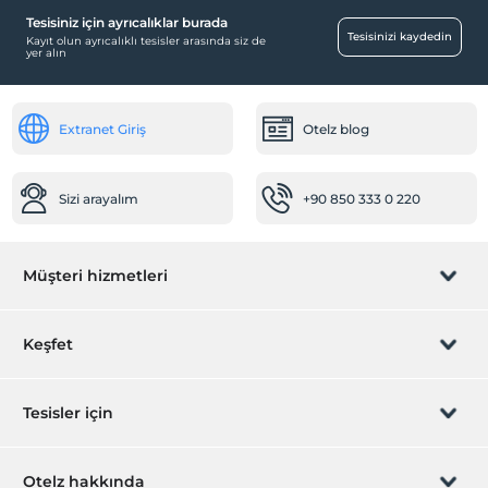
Tesisiniz için ayrıcalıklar burada
Resepsiyon Hizmetleri
Tesisinizi kaydedin
Kayıt olun ayrıcalıklı tesisler arasında siz de
yer alın
24 saat açık resepsiyon
Ulaşım
Extranet Giriş
Otelz blog
Transfer servisi (ücretli)
Sağlık
Sizi arayalım
+90 850 333 0 220
Hastaneye kolay ulaşım (15 dakika)
Öne Çıkan Özellikler
Müşteri hizmetleri
Şehir merkezi
Ortak Alanlar
Rezervasyon yönet
Keşfet
Asansör
Lobi
Sizi arayalım
Hediye Kart
Tesisler için
Odalar
Sigara içilmeyen odalar
İştirak olun
ZPara Nedir?
Hemen tesisinizi ekleyin
Valizlik
Otelz hakkında