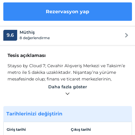
Rezervasyon yap
Müthiş
9.6
8 değerlendirme
Tesis açıklaması
Stayso by Cloud 7; Cevahir Alışveriş Merkezi ve Taksim’e
metro ile 5 dakika uzaklıktadır. Nişantaşı’na yürüme
mesafesinde olup; finans ve ticaret merkezlerinin,
kültürel ve tarihi mekanların, moda ve alışveriş
Daha fazla göster
merkezlerinin, İstanbul’un en ünlü restoranlarının,
eğlence ve gece hayatının yer aldığı bölgede
konumlanan Stayso by Cloud7 Hotel misafirlerini
ağırlamaktadır.
Tarihlerinizi değiştirin
Finans ve ticaret merkezlerinin, kültürel ve tarihi
mekanların, moda ve alışveriş merkezlerinin, İstanbul’un
Giriş tarihi
Çıkış tarihi