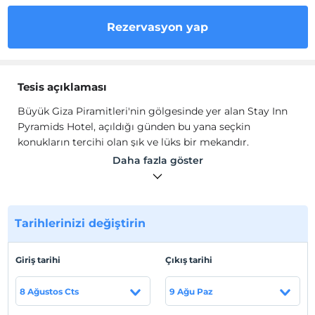
Rezervasyon yap
Tesis açıklaması
Büyük Giza Piramitleri'nin gölgesinde yer alan Stay Inn
Pyramids Hotel, açıldığı günden bu yana seçkin
konukların tercihi olan şık ve lüks bir mekandır.
Büyüleyici konumu, özel hizmetleri ve ısmarlama
Daha fazla göster
deneyimleriyle otelde kalmak, yeni anlayışlara ilham
verecek ve seyahati daha zengin hale getirecek bir
yolculuk vaat ediyor.
Tarihlerinizi değiştirin
Stay Inn Pyramids Hotel konsiyerj hizmetleri, sigara
içilmeyen odalar, açık yüzme havuzu, tüm alanlarda
ücretsiz Wi-Fi ve teras sunmaktadır. Bu tesiste restoran
Giriş tarihi
Çıkış tarihi
ve oda servisi mevcuttur. Konuklar şehir manzarasının
keyfini çıkarabilirler.
8 Ağustos Cts
9 Ağu Paz