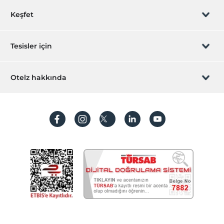
Restoran (Açık Büfe)
Rezervasyon yönet
Keşfet
Odaya yemek servisi
Sizi arayalım
Havuz Bar
Hediye Kart
Tesisler için
İştirak olun
ZPara Nedir?
Hemen tesisinizi ekleyin
Otelz hakkında
İletişim
Üye girişi
Villa/Daire ekleyin
Hakkımızda
Sıkça sorulan sorular
Hesap oluştur
Sürdürülebilirlik
Kişisel Verilerin Korunması
Koşullar ve şartlar
İşlem rehberi
Aydınlatma metni
Gizlilik politikaları