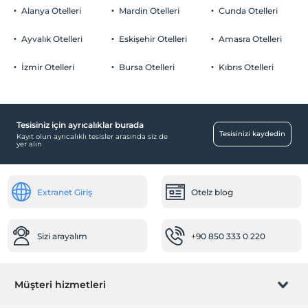
Odalarda sigara içilmez
Alanya Otelleri
Mardin Otelleri
Cunda Otelleri
Otopark
Çocuklar
2 yaşına kadar olan bebekler ücretsizdir.
Ücretsiz Özel Otopark
Ayvalık Otelleri
Eskişehir Otelleri
Amasra Otelleri
Her bir oda için 5 yaşına kadar 1 çocuk ücretsizdir
Otopark (Tesis bünyesinde)
İzmir Otelleri
Bursa Otelleri
Kıbrıs Otelleri
Tesisiniz için ayrıcalıklar burada
Havuz
Tesisinizi kaydedin
Kayıt olun ayrıcalıklı tesisler arasında siz de
yer alın
Açık Yüzme Havuzu
Ulaşım
Extranet Giriş
Otelz blog
Transfer servisi (ücretli)
Resepsiyon Hizmetleri
Sizi arayalım
+90 850 333 0 220
24 saat açık resepsiyon
Emanet kasası
Yiyecek & İçecek
Müşteri hizmetleri
Restoran (Alakart)