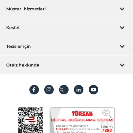
Aktiviteler
Müşteri hizmetleri
Satranç
Ücretsiz
Okey takımı
Ücretsiz
Rezervasyon yönet
Keşfet
Ulaşım
Sizi arayalım
Hediye Kart
Tesisler için
Havaalanı servisi (ücretli)
Transfer servisi (ücretli)
İştirak olun
ZPara Nedir?
Hemen tesisinizi ekleyin
Otelz hakkında
Engelli
İletişim
Üye girişi
Engelli rampası
Villa/Daire ekleyin
Hakkımızda
Tekerlekli sandalye rampaları
Sıkça sorulan sorular
Hesap oluştur
Odalar
Sürdürülebilirlik
Kişisel Verilerin Korunması
Aile odaları
Vip odalar
Koşullar ve şartlar
İşlem rehberi
Sigara içilmeyen odalar
Aydınlatma metni
Çalışma Alanları