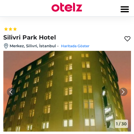
Silivri Park Hotel
Merkez, Silivri, İstanbul
-
Haritada Göster
1
/
30