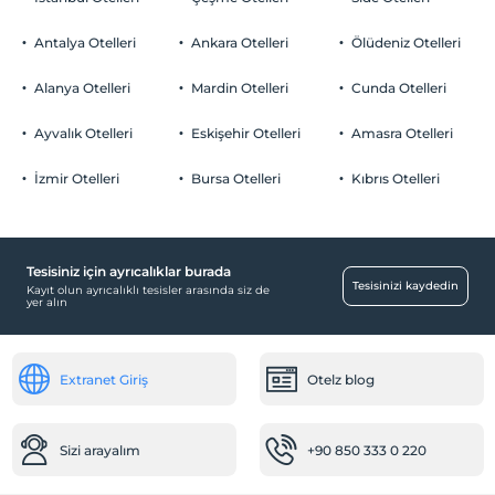
Odalarda sigara içilmez
Otopark
Çocuklar
Antalya Otelleri
Ankara Otelleri
Ölüdeniz Otelleri
2 yaşına kadar olan bebekler ücretsizdir.
Ücretsiz Özel Otopark
Her bir oda için 6 yaşına kadar 1 çocuk ücretsizdir
Alanya Otelleri
Mardin Otelleri
Cunda Otelleri
Otopark (Tesis bünyesinde)
Ayvalık Otelleri
Eskişehir Otelleri
Amasra Otelleri
İzmir Otelleri
Bursa Otelleri
Kıbrıs Otelleri
Çocuk
Çocuk karyolası
Tesisiniz için ayrıcalıklar burada
Bebek
Tesisinizi kaydedin
Kayıt olun ayrıcalıklı tesisler arasında siz de
yer alın
Restoranda bebek sandalyesi
Mağazalar
Extranet Giriş
Otelz blog
Alışveriş merkezi
Sağlık
Sizi arayalım
+90 850 333 0 220
Hastaneye kolay ulaşım (15 dakika)