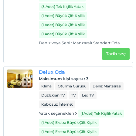
imkanı.
(3 Adet) Tek Kişilik Yatak
(1 Adet) Büyük Çift Kişilik
Haritada Göster
(1 Adet) Büyük Çift Kişilik
(1 Adet) Büyük Çift Kişilik
Deniz veya Şehir Manzaralı Standart Oda
Otel koşulları
Tarih seç
Check/in
En erken saat 14:00 ve sonrası
Delux Oda
Check/out
Maksimum kişi sayısı
:
3
En geç saat 12:00 ve öncesi
Klima
Oturma Gurubu
Deniz Manzarası
Evcil Hayvan
Düz Ekran TV
TV
Led TV
Evcil hayvan kabul edilmemektedir.
Kablosuz İnternet
Sigara
Odalarda sigara içilmez
Yatak seçenekleri
(1 Adet) Tek Kişilik Yatak
(1 Adet) Ekstra Büyük Çift Kişilik
Çocuklar
2 yaşına kadar olan bebekler ücretsizdir.
(1 Adet) Ekstra Büyük Çift Kişilik