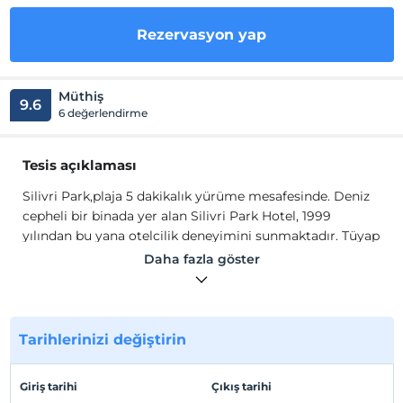
Rezervasyon yap
Müthiş
9.6
6 değerlendirme
Tesis açıklaması
Silivri Park,plaja 5 dakikalık yürüme mesafesinde. Deniz
cepheli bir binada yer alan Silivri Park Hotel, 1999
yılından bu yana otelcilik deneyimini sunmaktadır. Tüyap
Fuar ve Kongre Merkezi sadece 20 dakika uzaklıktadır.
Daha fazla göster
Tesis genelinde WiFi erişimi ücretsizdir. Silivri Park
Hotel'in odalarında LED TV, klima ve minibar
bulunmaktadır. Özel banyolarda saç kurutma makinesi,
ücretsiz banyo malzemeleri, küvet veya duş mevcuttur.
Tarihlerinizi değiştirin
Birimlerin çoğu deniz manzaralıdır.
Silivri Park,plaja 5 dakikalık yürüme mesafesinde. Deniz
Giriş tarihi
Çıkış tarihi
cepheli bir binada yer alan Silivri Park Hotel, 1999