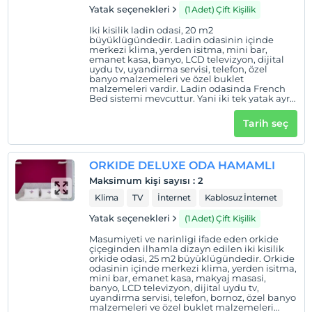
Yatak seçenekleri
(1 Adet) Çift Kişilik
Iki kisilik ladin odasi, 20 m2
büyüklügündedir. Ladin odasinin içinde
merkezi klima, yerden isitma, mini bar,
emanet kasa, banyo, LCD televizyon, dijital
uydu tv, uyandirma servisi, telefon, özel
banyo malzemeleri ve özel buklet
malzemeleri vardir. Ladin odasinda French
Bed sistemi mevcuttur. Yani iki tek yatak ayri
ayri kullanilabilecegi gibi, birlestirilip çift
kisilik yatak haline de getirilebilir.
Tarih seç
ORKIDE DELUXE ODA HAMAMLI
Maksimum kişi sayısı
:
2
Klima
TV
İnternet
Kablosuz İnternet
Yatak seçenekleri
(1 Adet) Çift Kişilik
Masumiyeti ve narinligi ifade eden orkide
çiçeginden ilhamla dizayn edilen iki kisilik
orkide odasi, 25 m2 büyüklügündedir. Orkide
odasinin içinde merkezi klima, yerden isitma,
mini bar, emanet kasa, makyaj masasi,
banyo, LCD televizyon, dijital uydu tv,
uyandirma servisi, telefon, bornoz, özel banyo
malzemeleri ve özel buklet malzemeleri