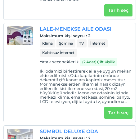
Otel koşulları
Tarih seç
Check/in
En erken saat 14:00 ve sonrası
LALE-MENEKSE AILE ODASI
Check/out
Maksimum kişi sayısı
:
2
En geç saat 12:00 ve öncesi
Klima
Şömine
TV
İnternet
Evcil Hayvan
Kablosuz İnternet
Evcil hayvan kabul edilmemektedir.
Yatak seçenekleri
(2 Adet) Çift Kişilik
Sigara
Iki odamizi birlestirerek aile ye uygun mekan
Odalarda sigara içilmez
elde edilmistir.Oda kapilarinin önünde
dekerotif çift kanat ara kapimiz mevcuttur.
Mor menekselerden ilham alinarak dizayn
Çocuklar
edilen iki kisilik menekse odasi, 20 m2
Tesisimizde 12 yaş altı çocuklar konaklayamaz
büyüklügündedir. Menekse odasinin içinde
merkezi klima, emanet kasa, sömine, banyo,
LCD televizyon, dijital uydu tv, uyandirma
servisi, telefon, özel banyo malzemeleri ve
özel buklet malzemeleri vardir. Menekse ve
Tarih seç
lale odalari birlestirilip 2 çift kisilik yatak ile
aile odasi olarak kullanilabilir. En güzel lale
figürlerinin nakis gibi islendigi yastik kiliflari
ve yatak örtüleriyle konforu hissedeceginiz iki
SÜMBÜL DELUXE ODA
kisilik lale odasi, 16 m2 büyüklügündedir.
Lale odasinin içinde merkezi klima, emanet
Maksimum kişi sayısı
:
2