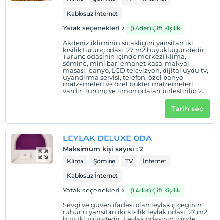
Kablosuz İnternet
Yatak seçenekleri
(1 Adet) Çift Kişilik
Akdeniz ikliminin sicakligini yansitan iki
kisilik turunç odasi, 27 m2 büyüklügündedir.
Turunç odasinin içinde merkezi klima,
sömine, mini bar, emanet kasa, makyaj
masasi, banyo, LCD televizyon, dijital uydu tv,
uyandirma servisi, telefon, özel banyo
malzemeleri ve özel buklet malzemeleri
vardir. Turunç ve limon odalari birlestirilip 2
çift kisilik yatak ile aile odasi olarak
kullanilabilir.
Tarih seç
LEYLAK DELUXE ODA
Maksimum kişi sayısı
:
2
Klima
Şömine
TV
İnternet
Kablosuz İnternet
Yatak seçenekleri
(1 Adet) Çift Kişilik
Sevgi ve güven ifadesi olan leylak çiçeginin
ruhunu yansitan iki kisilik leylak odasi, 27 m2
büyüklügündedir. Leylak odasinin içinde