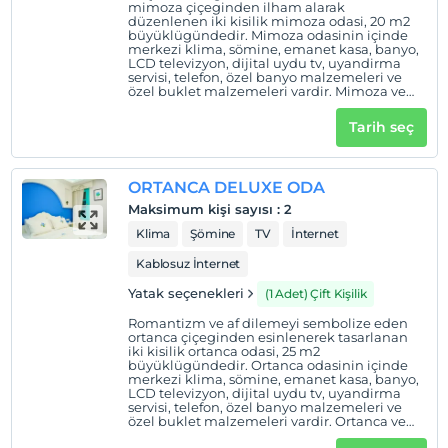
mimoza çiçeginden ilham alarak
düzenlenen iki kisilik mimoza odasi, 20 m2
büyüklügündedir. Mimoza odasinin içinde
merkezi klima, sömine, emanet kasa, banyo,
LCD televizyon, dijital uydu tv, uyandirma
servisi, telefon, özel banyo malzemeleri ve
özel buklet malzemeleri vardir. Mimoza ve
ortanca odalari birlestirilip 1 çift kisilik yatak
ve 2 tek kisilik yatak ile aile odasi olarak
Tarih seç
kullanilabilir.
ORTANCA DELUXE ODA
Maksimum kişi sayısı
:
2
Klima
Şömine
TV
İnternet
Kablosuz İnternet
Yatak seçenekleri
(1 Adet) Çift Kişilik
Romantizm ve af dilemeyi sembolize eden
ortanca çiçeginden esinlenerek tasarlanan
iki kisilik ortanca odasi, 25 m2
büyüklügündedir. Ortanca odasinin içinde
merkezi klima, sömine, emanet kasa, banyo,
LCD televizyon, dijital uydu tv, uyandirma
servisi, telefon, özel banyo malzemeleri ve
özel buklet malzemeleri vardir. Ortanca ve
mimoza odalari birlestirilip 1 çift kisilik yatak