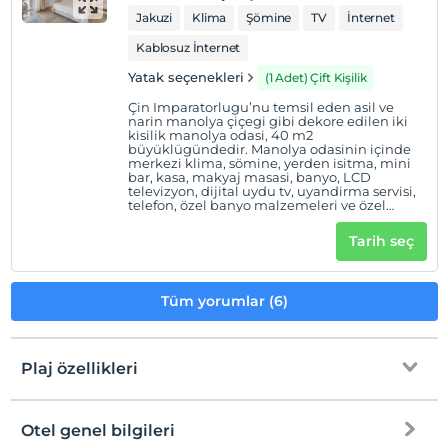
Jakuzi
Klima
Şömine
TV
İnternet
Kablosuz İnternet
Yatak seçenekleri
(1 Adet) Çift Kişilik
Çin Imparatorlugu’nu temsil eden asil ve
narin manolya çiçegi gibi dekore edilen iki
kisilik manolya odasi, 40 m2
büyüklügündedir. Manolya odasinin içinde
merkezi klima, sömine, yerden isitma, mini
bar, kasa, makyaj masasi, banyo, LCD
televizyon, dijital uydu tv, uyandirma servisi,
telefon, özel banyo malzemeleri ve özel
buklet malzemeleri, bornoz ve özel müzik
sistemi vardir. Ayrica manolya odasinda
Tarih seç
jakuzi mevcuttur.
Tüm yorumlar (6)
Plaj özellikleri
Otel genel bilgileri
Plaja
3 km mesafededir