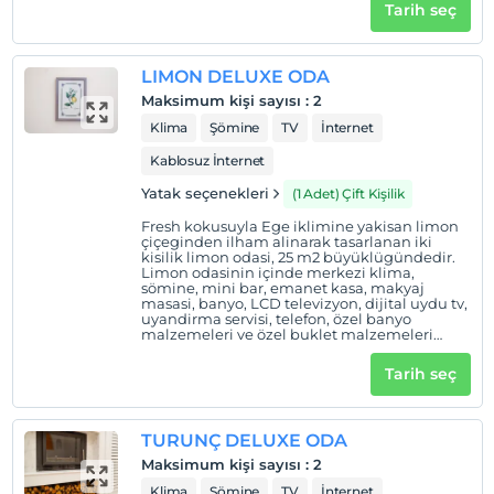
ve 2 tek kisilik yatak ile aile odasi olarak
Tarih seç
kullanilabilir.
LIMON DELUXE ODA
Maksimum kişi sayısı
:
2
Klima
Şömine
TV
İnternet
Kablosuz İnternet
Yatak seçenekleri
(1 Adet) Çift Kişilik
Fresh kokusuyla Ege iklimine yakisan limon
çiçeginden ilham alinarak tasarlanan iki
kisilik limon odasi, 25 m2 büyüklügündedir.
Limon odasinin içinde merkezi klima,
sömine, mini bar, emanet kasa, makyaj
masasi, banyo, LCD televizyon, dijital uydu tv,
uyandirma servisi, telefon, özel banyo
malzemeleri ve özel buklet malzemeleri
vardir. Limon ve turunç odalari birlestirilip 2
çift kisilik yatak ile aile odasi olarak
Tarih seç
kullanilabilir.
TURUNÇ DELUXE ODA
Maksimum kişi sayısı
:
2
Klima
Şömine
TV
İnternet