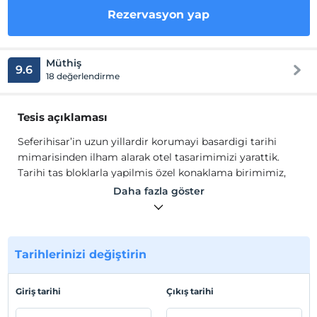
Rezervasyon yap
Müthiş
9.6
18 değerlendirme
Tesis açıklaması
Seferihisar’in uzun yillardir korumayi basardigi tarihi
mimarisinden ilham alarak otel tasarimimizi yarattik.
Tarihi tas bloklarla yapilmis özel konaklama birimimiz,
müsterilerimize mistik bir deneyim yasatmak için
Daha fazla göster
modern mimari ile desteklenmistir. Konfor ve kültürün
iç içe geçtigi bu ortamda, aradiginiz huzuru bulacak ve
tamamen dogal bir atmosferin içinde yer alacaksiniz.
Otelimizin her bölgesinde bulunan Wi-Fi hizmeti ile
Tarihlerinizi değiştirin
sanal dünyadan kopmadan huzurlu bir deneyim
yasayabilirsiniz.
Giriş tarihi
Çıkış tarihi
Seferihisar’in uzun yillardir korumayi basardigi tarihi
mimarisinden ilham alarak otel tasarimimizi yarattik.