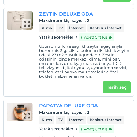
ZEYTIN DELUXE ODA
Maksimum kişi sayısı
:
2
Klima
TV
İnternet
Kablosuz İnternet
Yatak seçenekleri
(1 Adet) Çift Kişilik
Uzun ömürlü ve saglikli zeytin agaçlariyla
bezenmis Sigacik’ta bulunan iki kisilik zeytin
odasi, 27 m2 büyüklügündedir. Zeytin
odasinin içinde merkezi klima, mini bar,
emanet kasa, makyaj masasi, banyo, LCD
televizyon, dijital uydu tv, uyandirma servisi,
telefon, özel banyo malzemeleri ve özel
buklet malzemeleri vardir.
Tarih seç
PAPATYA DELUXE ODA
Maksimum kişi sayısı
:
2
Klima
TV
İnternet
Kablosuz İnternet
Yatak seçenekleri
(1 Adet) Çift Kişilik