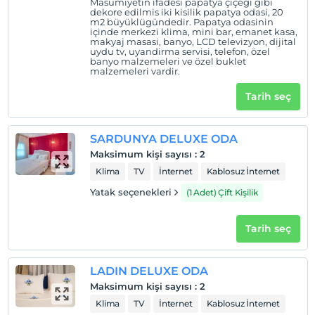
Masumiyetin ifadesi papatya çiçegi gibi
dekore edilmis iki kisilik papatya odasi, 20
m2 büyüklügündedir. Papatya odasinin
içinde merkezi klima, mini bar, emanet kasa,
makyaj masasi, banyo, LCD televizyon, dijital
uydu tv, uyandirma servisi, telefon, özel
banyo malzemeleri ve özel buklet
malzemeleri vardir.
Tarih seç
SARDUNYA DELUXE ODA
Maksimum kişi sayısı
:
2
Klima
TV
İnternet
Kablosuz İnternet
Yatak seçenekleri
(1 Adet) Çift Kişilik
Tarih seç
LADIN DELUXE ODA
Maksimum kişi sayısı
:
2
Klima
TV
İnternet
Kablosuz İnternet