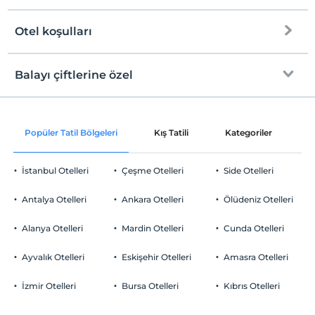
Halka açık plaj
Otel koşulları
Internet
Kum plaj
Check/in
Ücretsiz Wi-fi
En erken saat 14:00 ve sonrası
Balayı çiftlerine özel
Kum, çakıl karışık plaj
Ortak alanlar ve tüm odalar
Check/out
En geç saat 12:00 ve öncesi
İskele
Oda süslemesi
Evcil Hayvan
Popüler Tatil Bölgeleri
Kış Tatili
Kategoriler
P
Kıyıdan itibaren derin deniz
Evcil hayvan kabul edilmemektedir.
Gül yaprakları ile süsleme
Sigara
Kıyıda sığ deniz
İstanbul Otelleri
Çeşme Otelleri
Side Otelleri
Odalarda sigara içilmez
Odaya meyve sepeti ikramı
Otopark
Çocuklar
Antalya Otelleri
Ankara Otelleri
Ölüdeniz Otelleri
Tesisimizde 12 yaş altı çocuklar konaklayamaz
Ücretsiz Halka Açık Otopark
Alanya Otelleri
Mardin Otelleri
Cunda Otelleri
Otopark (Tesis disinda)
Ayvalık Otelleri
Eskişehir Otelleri
Amasra Otelleri
İzmir Otelleri
Bursa Otelleri
Kıbrıs Otelleri
Sağlık