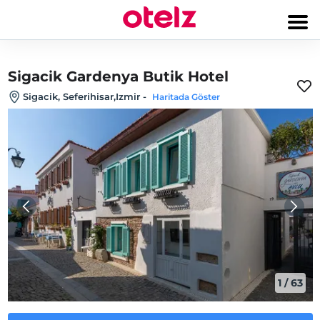
Sigacik Gardenya Butik Hotel
Sigacik, Seferihisar,Izmir
-
Haritada Göster
1
/
63