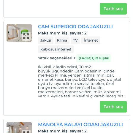
vardir. Orkide odasinda ayrica Türk hamami
mevcuttur.
Tarih seç
ÇAM SUPERIOR ODA JAKUZILI
Maksimum kişi sayısı
:
2
Jakuzi
Klima
TV
İnternet
Kablosuz İnternet
Yatak seçenekleri
(1 Adet) Çift Kişilik
Iki kisilik ladin odasi, 30 m2
büyüklügündedir. Çam odasinin içinde
merkezi klima, yerden isitma, mini bar,
emanet kasa, banyo, LCD televizyon, dijital
uydu tv, uyandirma servisi, telefon, özel
banyo malzemeleri ve özel buklet
malzemeleri, bornoz ve özel müzik sistemi
vardir. Ayrica tatilin keyfini çikarabileceginiz
jakuzi sistemi de bulunur. Çam odasinda
French Bed sistemi mevcuttur. Yani iki tek
Tarih seç
yatak ayri ayri kullanilabilecegi gibi,
birlestirilip çift kisilik yatak haline de
getirilebilir.
MANOLYA BALAYI ODASI JAKUZILI
Maksimum kişi sayısı
:
2