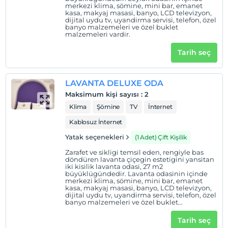
merkezi klima, sömine, mini bar, emanet
kasa, makyaj masasi, banyo, LCD televizyon,
dijital uydu tv, uyandirma servisi, telefon, özel
banyo malzemeleri ve özel buklet
malzemeleri vardir.
Tarih seç
LAVANTA DELUXE ODA
Maksimum kişi sayısı
:
2
Klima
Şömine
TV
İnternet
Kablosuz İnternet
Yatak seçenekleri
(1 Adet) Çift Kişilik
Zarafet ve sikligi temsil eden, rengiyle bas
döndüren lavanta çiçegin estetigini yansitan
iki kisilik lavanta odasi, 27 m2
büyüklügündedir. Lavanta odasinin içinde
merkezi klima, sömine, mini bar, emanet
kasa, makyaj masasi, banyo, LCD televizyon,
dijital uydu tv, uyandirma servisi, telefon, özel
banyo malzemeleri ve özel buklet
malzemeleri vardir.
Tarih seç