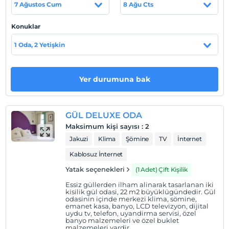
7 Ağustos Cum
8 Ağu Cts
Tarihi tas bloklarla yapilmis özel konaklama birimimiz,
müsterilerimize mistik bir deneyim yasatmak için
Konuklar
modern mimari ile desteklenmistir. Konfor ve kültürün
iç içe geçtigi bu ortamda, aradiginiz huzuru bulacak ve
1 Oda, 2 Yetişkin
tamamen dogal bir atmosferin içinde yer alacaksiniz.
Otelimizin her bölgesinde bulunan Wi-Fi hizmeti ile
sanal dünyadan kopmadan huzurlu bir deneyim
Yer durumuna bak
yasayabilirsiniz. Ayrica odalarimiz kilitli kasa seçenegiyle
güvenli hizmet almaniza yardimci olmaktadir. Her
odanin kendine özel banyosu bulunmakta ve kablo TV
GÜL DELUXE ODA
yayina erisim ücretsiz olarak sunulmaktadir.
Maksimum kişi sayısı
:
2
Tesis lokasyon bilgileri
Jakuzi
Klima
Şömine
TV
İnternet
Kablosuz İnternet
Otel Adnan Menderes Havaalani'na 60 km, Çesme'ye 44
km, Izmir'e 40 km uzakliktadir.
Yatak seçenekleri
(1 Adet) Çift Kişilik
Essiz güllerden ilham alinarak tasarlanan iki
kisilik gül odasi, 22 m2 büyüklügündedir. Gül
odasinin içinde merkezi klima, sömine,
Haritada Göster
emanet kasa, banyo, LCD televizyon, dijital
uydu tv, telefon, uyandirma servisi, özel
banyo malzemeleri ve özel buklet
malzemeleri vardir.