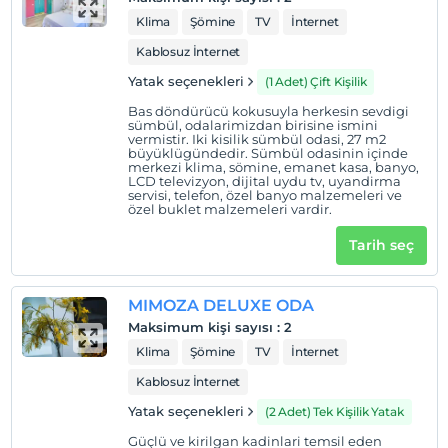
kasa, banyo, LCD televizyon, dijital uydu tv,
uyandirma servisi, telefon, özel banyo
Klima
Şömine
TV
İnternet
malzemeleri ve özel buklet malzemeleri
vardir. Lale ve menekse odalari birlestirilip 2
Kablosuz İnternet
çift kisilik yatak ile aile odasi olarak
kullanilabilir.
Yatak seçenekleri
(1 Adet) Çift Kişilik
Bas döndürücü kokusuyla herkesin sevdigi
sümbül, odalarimizdan birisine ismini
vermistir. Iki kisilik sümbül odasi, 27 m2
büyüklügündedir. Sümbül odasinin içinde
merkezi klima, sömine, emanet kasa, banyo,
LCD televizyon, dijital uydu tv, uyandirma
servisi, telefon, özel banyo malzemeleri ve
özel buklet malzemeleri vardir.
Tarih seç
MIMOZA DELUXE ODA
Maksimum kişi sayısı
:
2
Klima
Şömine
TV
İnternet
Kablosuz İnternet
Yatak seçenekleri
(2 Adet) Tek Kişilik Yatak
Güçlü ve kirilgan kadinlari temsil eden