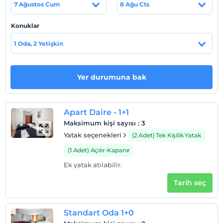
7 Ağustos Cum
8 Ağu Cts
Terminali'ne 8 km, Kayseri Erkilet Havalimanına ise 4 km
Mesafededir.
Konuklar
1 Oda, 2 Yetişkin
Haritada Göster
Yer durumuna bak
Otel koşulları
Check/in
Apart Daire - 1+1
En erken saat 12:30 ve sonrası
Maksimum kişi sayısı
:
3
Yatak seçenekleri
(2 Adet) Tek Kişilik Yatak
Check/out
En geç saat 11:00 ve öncesi
(1 Adet) Açılır-Kapanır
Evcil Hayvan
Ek yatak atılabilir.
Evcil hayvan kabul edilmemektedir.
Tarih seç
Sigara
Odalarda sigara içilmez
Standart Oda 1+0
Giriş saatleri