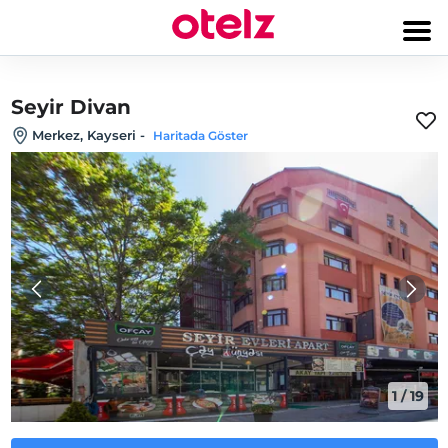
Seyir Divan
Merkez, Kayseri
-
Haritada Göster
1
/
19