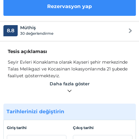
Rezervasyon yap
Müthiş
8.8
30 değerlendirme
Tesis açıklaması
Seyir Evleri Konaklama olarak Kayseri şehir merkezinde
Talas Melikgazi ve Kocasinan lokasyonlarında 21 şubede
faaliyet göstermekteyiz.
Seyir Evleri Konaklama bünyesinde 1+0 ,1+1,2+1 ,3+1 daire
Daha fazla göster
seçenekleri ile Kayseri'nin farklı lokasyonlarında hizmet
veren konsepte sahip bir firmadır.
Tesis lokasyon bilgileri
Tarihlerinizi değiştirin
Kayseri şehir meydanında bulunmakta olup, yürüme
mesafesi ile tarihi ve turistik lokasyonlara kolayca ulaşım
Giriş tarihi
Çıkış tarihi
sağlayabilirsiniz. Kayseri Forum AVM'ye 1 km, ALMER'e
ise 500 m mesafededir. Kayseri Şehirlerarası Otobüs