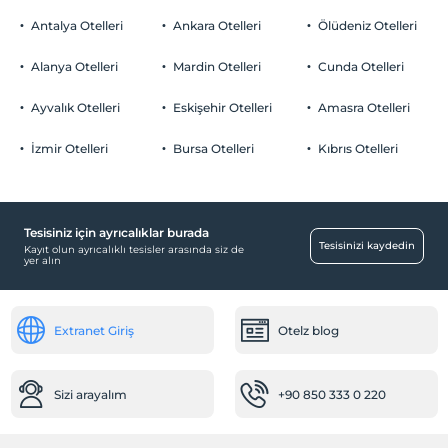
Evcil hayvan kabul edilmemektedir.
Antalya Otelleri
Ankara Otelleri
Ölüdeniz Otelleri
Sigara
Odalarda sigara içilmez
Alanya Otelleri
Mardin Otelleri
Cunda Otelleri
Otopark
Yaş kısıtlaması
Tesisimizde sadece 18 ile 90 yaşları arasındaki misafirler kabul
Ücretsiz Halka Açık Otopark
Ayvalık Otelleri
Eskişehir Otelleri
Amasra Otelleri
edilir
İzmir Otelleri
Bursa Otelleri
Kıbrıs Otelleri
Çocuklar
2 yaşına kadar olan bebekler ücretsizdir.
Her bir oda için 6 yaşına kadar 1 çocuk ücretsizdir
Tesisiniz için ayrıcalıklar burada
Bebek
Tesisinizi kaydedin
Kayıt olun ayrıcalıklı tesisler arasında siz de
yer alın
Bebek karyolası
Diğer
Extranet Giriş
Otelz blog
Isıtma
Aktiviteler
Sizi arayalım
+90 850 333 0 220
Tavla
Ücretsiz