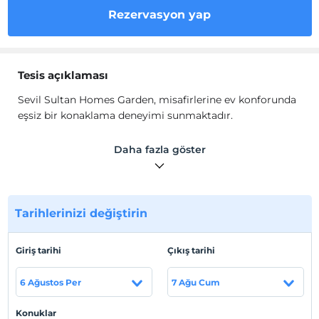
Rezervasyon yap
Tesis açıklaması
Sevil Sultan Homes Garden, misafirlerine ev konforunda
eşsiz bir konaklama deneyimi sunmaktadır.
Tesisin odalarında; TV, Wi-Fi, mini buzdolabı, ütü ve ütü
Daha fazla göster
masası bulunmaktadır. Tüm yatak odalarında yastık şilte
ve kuş tüyü yastıklar bulunurken, mutfakta bulaşık
makinesi, mutfak araç ve gereçleri bulunmaktadır.
Tarihlerinizi değiştirin
Konaklama biriminde döviz bozdurma ve emanet kasası
mevcuttur. Misafirlerimiz için Türk buhar banyosu,
sezonluk açık havuz, Spa ve masaj uygulamaları da
Giriş tarihi
Çıkış tarihi
sunmaktayız.
6 Ağustos Per
7 Ağu Cum
Tesis lokasyon bilgileri
Antalya Kemer'de konumlanmaktadır. Kemer Dolfin
Konuklar