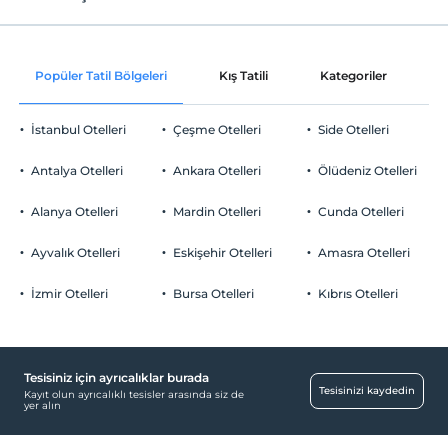
Internet
Çocuklar
Check/in
2 yaşına kadar olan bebekler ücretsizdir.
Ücretsiz Wi-fi
En erken saat 14:00 ve sonrası
Her bir oda için 10 yaşına kadar 3 çocuk ücretsizdir
Popüler Tatil Bölgeleri
Kış Tatili
Kategoriler
P
Ortak alanlar ve tüm odalar
Check/out
En geç saat 12:00 ve öncesi
İstanbul Otelleri
Çeşme Otelleri
Side Otelleri
Evcil Hayvan
Evcil hayvan kabul edilmemektedir.
Antalya Otelleri
Ankara Otelleri
Ölüdeniz Otelleri
Sigara
Odalarda sigara içilmez
Alanya Otelleri
Mardin Otelleri
Cunda Otelleri
Otopark
Çocuklar
2 yaşına kadar olan bebekler ücretsizdir.
Ücretsiz Özel Otopark
Ayvalık Otelleri
Eskişehir Otelleri
Amasra Otelleri
Her bir oda için 10 yaşına kadar 3 çocuk ücretsizdir
Otopark (Tesis disinda)
İzmir Otelleri
Bursa Otelleri
Kıbrıs Otelleri
Tesisiniz için ayrıcalıklar burada
Havuz
Tesisinizi kaydedin
Kayıt olun ayrıcalıklı tesisler arasında siz de
yer alın
Açık Yüzme Havuzu (Sezonluk)
Eğlence Hizmetleri