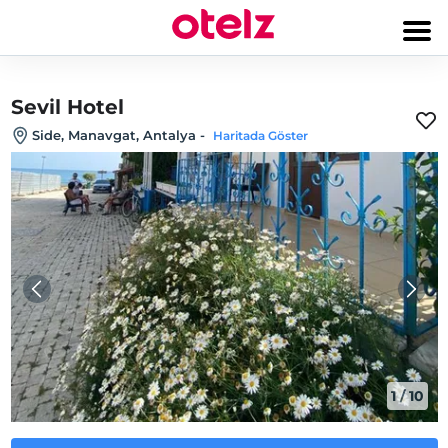
Sevil Hotel
Side, Manavgat, Antalya
-
Haritada Göster
1
/
10