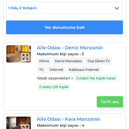
Haritada Göster
1 Oda, 2 Yetişkin
Otel koşulları
Yer durumuna bak
Check/in
En erken saat 13:00 ve sonrası
Aile Odası - Deniz Manzaralı
Check/out
Maksimum kişi sayısı
:
3
En geç saat 11:00 ve öncesi
Klima
Deniz Manzarası
Düz Ekran TV
Evcil Hayvan
TV
İnternet
Kablosuz İnternet
Evcil hayvan barınabilir
Yatak seçenekleri
(1 Adet) Tek Kişilik Yatak
Sigara
Sigara içilen alanlar var
(1 Adet) Çift Kişilik
Çocuklar
Tarih seç
2 yaşına kadar olan bebekler ücretsizdir.
Her bir oda için 6 yaşına kadar 1 çocuk ücretsizdir
Aile Odası - Kara Manzaralı
Maksimum kişi sayısı
:
4