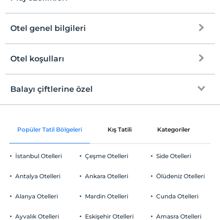
Otel genel bilgileri
Plaja
150 metre mesafededir
Halka açık plaj
Otel koşulları
Internet
Kum plaj
Check/in
Ücretsiz Wi-fi
En erken saat 13:00 ve sonrası
Balayı çiftlerine özel
Mavi Bayrak
Ortak alanlar ve tüm odalar
Check/out
En geç saat 11:00 ve öncesi
Kıyıda sığ deniz
Odaya meyve sepeti ikramı
Evcil Hayvan
Popüler Tatil Bölgeleri
Kış Tatili
Kategoriler
P
Şezlong & Şemsiye
Evcil hayvan barınabilir
Sigara
İstanbul Otelleri
Çeşme Otelleri
Side Otelleri
Sigara içilen alanlar var
Otopark
Çocuklar
Antalya Otelleri
Ankara Otelleri
Ölüdeniz Otelleri
2 yaşına kadar olan bebekler ücretsizdir.
Ücretsiz Halka Açık Otopark
Her bir oda için 6 yaşına kadar 1 çocuk ücretsizdir
Alanya Otelleri
Mardin Otelleri
Cunda Otelleri
Otopark (Tesis disinda)
Ayvalık Otelleri
Eskişehir Otelleri
Amasra Otelleri
Özel Notları Görmek İçin Tıklayınız.