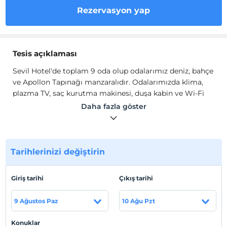
Rezervasyon yap
Tesis açıklaması
Sevil Hotel'de toplam 9 oda olup odalarımız deniz, bahçe
ve Apollon Tapınağı manzaralıdır. Odalarımızda klima,
plazma TV, saç kurutma makinesi, duşa kabin ve Wi-Fi
(kablosuz internet) bulunmaktadır.
Daha fazla göster
Sevil Hotel'de kahvaltılarımız kahvaltı tabağı şeklinde,
özenle düzenlenmiş bahçemizde verilmektedir.
Tesis lokasyon bilgileri
Tarihlerinizi değiştirin
Sevil Hotel, Side'de konumlanmaktadır. 1 km. mesafede
belediyeye ait otopark bulunmaktadır. Otoparktan Antik
Giriş tarihi
Çıkış tarihi
Kent'in girişine kadar belediyeye ait shuttle servis
hizmeti vardır.
9 Ağustos Paz
10 Ağu Pzt
Konuklar