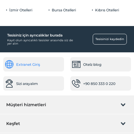
İzmir Otelleri
Bursa Otelleri
Kıbrıs Otelleri
Yiyecek & İçecek
Kahvaltı Salonu
Tesisiniz için ayrıcalıklar burada
Ortak Alanlar
Tesisinizi kaydedin
Kayıt olun ayrıcalıklı tesisler arasında siz de
yer alın
Bahçe
Odalar
Extranet Giriş
Otelz blog
Aile odaları
Çocuk
Sizi arayalım
+90 850 333 0 220
Çocuk karyolası
Temizlik Hizmetleri
Müşteri hizmetleri
Günlük temizlik hizmeti
Sağlık
Rezervasyon yönet
Keşfet
Hastaneye kolay ulaşım (15 dakika)