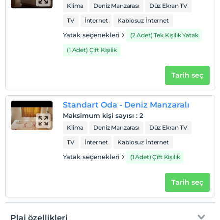
Klima
Deniz Manzarası
Düz Ekran TV
TV
İnternet
Kablosuz İnternet
Yatak seçenekleri
(2 Adet) Tek Kişilik Yatak
(1 Adet) Çift Kişilik
Tarih seç
Standart Oda - Deniz Manzaralı
Maksimum kişi sayısı
:
2
Klima
Deniz Manzarası
Düz Ekran TV
TV
İnternet
Kablosuz İnternet
Yatak seçenekleri
(1 Adet) Çift Kişilik
Tarih seç
Plaj özellikleri