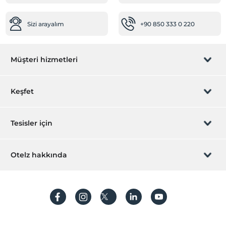
Diğer
Sizi arayalım
+90 850 333 0 220
Klima
Spa ve Sağlık Olanakları
Müşteri hizmetleri
Jakuzi
Öne Çıkan Özellikler
Rezervasyon yönet
Keşfet
Doğa Manzarası
Orman Manzarası
Sizi arayalım
Hediye Kart
Tesisler için
İştirak olun
ZPara Nedir?
Hemen tesisinizi ekleyin
Otelz hakkında
İletişim
Üye girişi
Villa/Daire ekleyin
Hakkımızda
Sıkça sorulan sorular
Hesap oluştur
Sürdürülebilirlik
Kişisel Verilerin Korunması