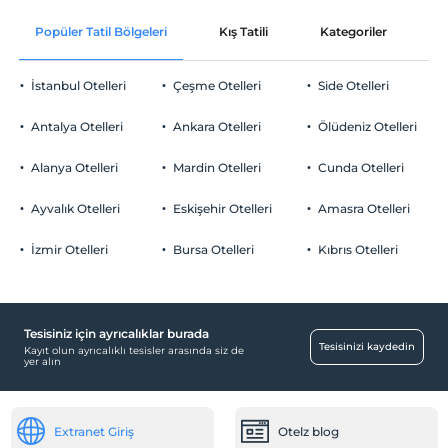
Ücretsiz Wi-fi
En erken saat 14:00 ve sonrası
Popüler Tatil Bölgeleri
Kış Tatili
Kategoriler
P
Ortak alanlar ve tüm odalar
Check/out
En geç saat 12:00 ve öncesi
İstanbul Otelleri
Çeşme Otelleri
Side Otelleri
Evcil Hayvan
Evcil hayvan kabul edilmemektedir.
Antalya Otelleri
Ankara Otelleri
Ölüdeniz Otelleri
Sigara
Odalarda sigara içilmez
Alanya Otelleri
Mardin Otelleri
Cunda Otelleri
Otopark
Çocuklar
2 yaşına kadar olan bebekler ücretsizdir.
Ücretsiz Halka Açık Otopark
Ayvalık Otelleri
Eskişehir Otelleri
Amasra Otelleri
Her bir oda için 6 yaşına kadar 1 çocuk ücretsizdir
Otopark (Tesis bünyesinde)
İzmir Otelleri
Bursa Otelleri
Kıbrıs Otelleri
Tesisiniz için ayrıcalıklar burada
Havuz
Tesisinizi kaydedin
Kayıt olun ayrıcalıklı tesisler arasında siz de
yer alın
Açık Yüzme Havuzu
Yiyecek & İçecek
Extranet Giriş
Otelz blog
Barbekü olanağı