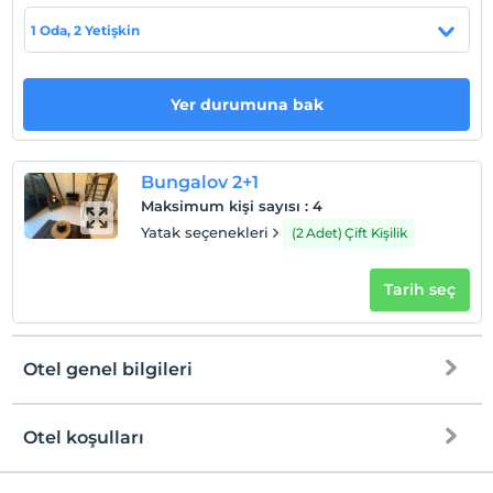
1 Oda, 2 Yetişkin
Otel koşulları
Check/in
En erken saat 14:00 ve sonrası
Yer durumuna bak
Check/out
En geç saat 12:00 ve öncesi
Bungalov 2+1
Evcil Hayvan
Maksimum kişi sayısı
:
4
Evcil hayvan kabul edilmemektedir.
Yatak seçenekleri
(2 Adet) Çift Kişilik
Sigara
Odalarda sigara içilmez
Tarih seç
Çocuklar
2 yaşına kadar olan bebekler ücretsizdir.
Her bir oda için 6 yaşına kadar 1 çocuk ücretsizdir
Otel genel bilgileri
Otel koşulları
Internet
Check/in