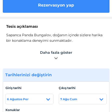
Rezervasyon yap
Tesis açıklaması
Sapanca Panda Bungalov, doğanın içinde sizlere harika
bir konaklama deneyimi sunmaktadır.
Yeşilin tam ortasında, huzur dolu bir tatil deneyimi
Daha fazla göster
yaşamak isteyen misafirlerimiz için tasarlanmış olan
bungalovlarımızda yaz-kış jakuzinize girebilir, unutulmaz
bir tatil yaşayabilirsiniz.
Tarihlerinizi değiştirin
Tesis lokasyon bilgileri
Sakarya Sapanca'da konumlanmaktadır.
Giriş tarihi
Çıkış tarihi
6 Ağustos Per
7 Ağu Cum
Haritada Göster
Konuklar