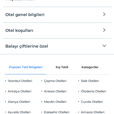
Otel genel bilgileri
Plaja
301 metre mesafededir
Halka açık plaj
Otel koşulları
Internet
Kum plaj
Check/in
Ücretsiz Wi-fi
En erken saat 10:00 ve sonrası
Balayı çiftlerine özel
Kıyıda sığ deniz
Ortak alanlar ve tüm odalar
Check/out
En geç saat 12:00 ve öncesi
Şezlong & Şemsiye
Odaya meyve sepeti ikramı
Evcil Hayvan
Popüler Tatil Bölgeleri
Kış Tatili
Kategoriler
P
Evcil hayvan kabul edilmemektedir.
Sigara
İstanbul Otelleri
Çeşme Otelleri
Side Otelleri
Sigara içilen alanlar var
Otopark
Çocuklar
Antalya Otelleri
Ankara Otelleri
Ölüdeniz Otelleri
2 yaşına kadar olan bebekler ücretsizdir.
Ücretsiz Halka Açık Otopark
Her bir oda için 10 yaşına kadar 1 çocuk ücretsizdir
Alanya Otelleri
Mardin Otelleri
Cunda Otelleri
Otopark (Tesis disinda)
Ayvalık Otelleri
Eskişehir Otelleri
Amasra Otelleri