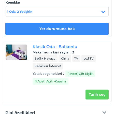
Konuklar
1 Oda, 2 Yetişkin
Haritada Göster
Yer durumuna bak
Otel koşulları
Check/in
Klasik Oda - Balkonlu
En erken saat 10:00 ve sonrası
Maksimum kişi sayısı
:
3
Check/out
Sağlık Havuzu
Klima
TV
Lcd TV
En geç saat 12:00 ve öncesi
Kablosuz İnternet
Evcil Hayvan
Yatak seçenekleri
(1 Adet) Çift Kişilik
Evcil hayvan kabul edilmemektedir.
(1 Adet) Açılır-Kapanır
Sigara
Sigara içilen alanlar var
Tarih seç
Çocuklar
2 yaşına kadar olan bebekler ücretsizdir.
Her bir oda için 10 yaşına kadar 1 çocuk ücretsizdir
Plaj özellikleri