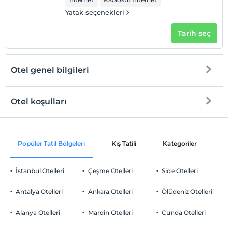
Yatak seçenekleri
Tarih seç
Otel genel bilgileri
Otel koşulları
Internet
Check/in
Ücretsiz Wi-fi
En erken saat 14:00 ve sonrası
Popüler Tatil Bölgeleri
Kış Tatili
Kategoriler
P
Ortak alanlar ve tüm odalar
Check/out
En geç saat 12:00 ve öncesi
İstanbul Otelleri
Çeşme Otelleri
Side Otelleri
Evcil Hayvan
Evcil hayvan kabul edilmemektedir.
Antalya Otelleri
Ankara Otelleri
Ölüdeniz Otelleri
Sigara
Odalarda sigara içilmez
Alanya Otelleri
Mardin Otelleri
Cunda Otelleri
Otopark
Çocuklar