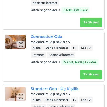
Check/in
Kablosuz İnternet
En erken saat 14:00 ve sonrası
Yatak seçenekleri
(1 Adet) Çift Kişilik
Check/out
En geç saat 12:00 ve öncesi
Tarih seç
Evcil Hayvan
Evcil hayvan kabul edilmemektedir.
Connection Oda
Sigara
Maksimum kişi sayısı
:
5
Odalarda sigara içilmez
Klima
Deniz Manzarası
TV
Led TV
Çocuklar
İnternet
Kablosuz İnternet
2 yaşına kadar olan bebekler ücretsizdir.
Her bir oda için 8 yaşına kadar 1 çocuk ücretsizdir
Yatak seçenekleri
(5 Adet) Tek Kişilik Yatak
Tarih seç
Standart Oda - Üç Kişilik
Maksimum kişi sayısı
:
3
Klima
Deniz Manzarası
TV
Led TV
İnternet
Kablosuz İnternet