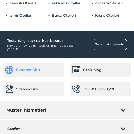
2 yaşına kadar olan bebekler ücretsizdir.
Ücretli Özel Otopark
Ayvalık Otelleri
Eskişehir Otelleri
Amasra Otelleri
Her bir oda için 8 yaşına kadar 1 çocuk ücretsizdir
Otopark (Tesis disinda)
İzmir Otelleri
Bursa Otelleri
Kıbrıs Otelleri
Tesisiniz için ayrıcalıklar burada
Ortak Alanlar
Tesisinizi kaydedin
Kayıt olun ayrıcalıklı tesisler arasında siz de
yer alın
Asansör
Odalar
Extranet Giriş
Otelz blog
Aile odaları
Valizlik
Ulaşım
Sizi arayalım
+90 850 333 0 220
Havaalanı servisi (ücretli)
Transfer servisi (ücretli)
Müşteri hizmetleri
Diğer
Isıtma
Rezervasyon yönet
Keşfet