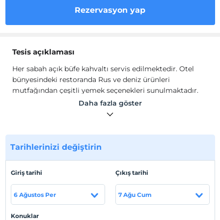
Rezervasyon yap
Tesis açıklaması
Her sabah açık büfe kahvaltı servis edilmektedir. Otel
bünyesindeki restoranda Rus ve deniz ürünleri
mutfağından çeşitli yemek seçenekleri sunulmaktadır.
Her sabah açık büfe kahvaltı servis edilmektedir. Otel
Daha fazla göster
bünyesindeki restoranda Rus ve deniz ürünleri
mutfağından çeşitli yemek seçenekleri sunulmaktadır.
Günün 24 saati açık resepsiyonda konuşulan diller
arasında Arapça, Rusça ve İngilizce bulunmaktadır. En
Tarihlerinizi değiştirin
yakın havaalanı olan İstanbul Atatürk Havaalanı 12 km
mesafededir.
Giriş tarihi
Çıkış tarihi
Her sabah açık büfe kahvaltı servis edilmektedir. Otel
bünyesindeki restoranda Rus ve deniz ürünleri
6 Ağustos Per
7 Ağu Cum
mutfağından çeşitli yemek seçenekleri sunulmaktadır.
Her sabah açık büfe kahvaltı servis edilmektedir. Otel
Konuklar