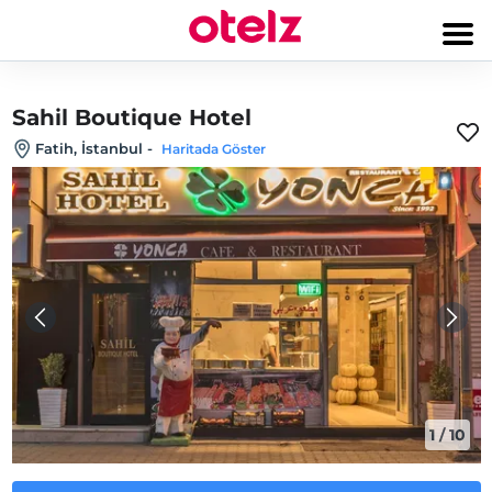
Sahil Boutique Hotel
Fatih, İstanbul
-
Haritada Göster
1
/
10