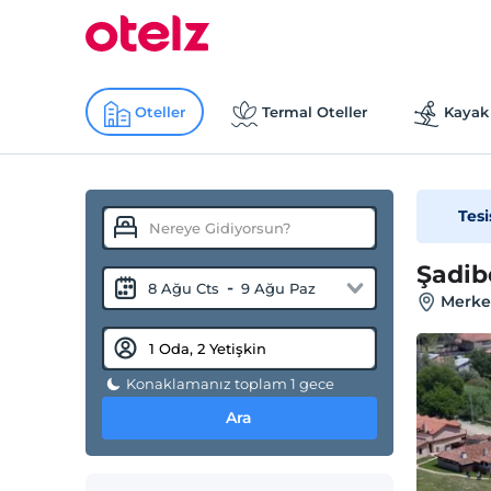
Oteller
Termal Oteller
Kayak 
Tesi
Şadibe
-
8 Ağu Cts
9 Ağu Paz
Merke
Konaklamanız toplam 1 gece
Ara