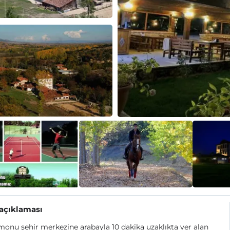
 açıklaması
onu şehir merkezine arabayla 10 dakika uzaklıkta yer alan