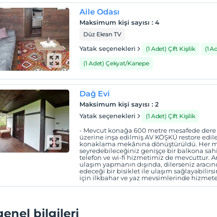
Aile Odası
Maksimum kişi sayısı
:
4
Düz Ekran TV
Yatak seçenekleri
(1 Adet) Çift Kişilik
(1 A
(1 Adet) Çekyat/Kanepe
Dağ Evi
Maksimum kişi sayısı
:
2
Yatak seçenekleri
(1 Adet) Çift Kişilik
- Mevcut konağa 600 metre mesafede dere k
üzerine inşa edilmiş AV KÖŞKÜ restore edi
konaklama mekânına dönüştürüldü. Her mev
seyredebileceğiniz genişçe bir balkona sa
telefon ve wi-fi hizmetimiz de mevcuttur. 
ulaşım yapmanın dışında, dilerseniz aracınız
edeceği bir bisiklet ile ulaşım sağlayabili
için ilkbahar ve yaz mevsimlerinde hizmete 
genel bilgileri