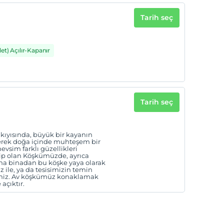
Tarih seç
det) Açılır-Kapanır
Tarih seç
ıyısında, büyük bir kayanın
lerek doğa içinde muhteşem bir
sim farklı güzellikleri
hip olan Köşkümüzde, ayrıca
Ana binadan bu köşke yaya olarak
 ile, ya da tesisimizin temin
rsiniz. Av köşkümüz konaklamak
açıktır.