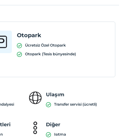
Otopark
Ücretsiz Özel Otopark
Otopark (Tesis bünyesinde)
Ulaşım
ndalyesi
Transfer servisi (ücretli)
leri
Diğer
on
Isıtma