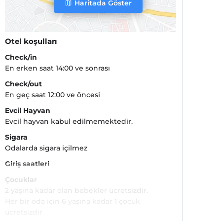
Haritada Göster
Otel koşulları
Check/in
En erken saat 14:00 ve sonrası
Check/out
En geç saat 12:00 ve öncesi
Evcil Hayvan
Evcil hayvan kabul edilmemektedir.
Sigara
Odalarda sigara içilmez
Giriş saatleri
Çocuklar
2 yaşına kadar olan bebekler ücretsizdir.
Her bir oda için 6 yaşına kadar 1 çocuk
ücretsizdir