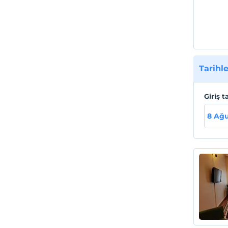
mesafe
bünyes
Tesis
Kasta
kayak
Tarihle
uzaklı
Giriş t
8 Ağu