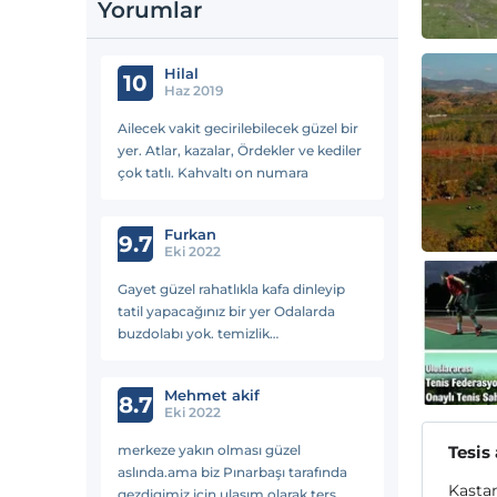
Yorumlar
Hilal
10
Haz 2019
Ailecek vakit gecirilebilecek güzel bir
yer. Atlar, kazalar, Ördekler ve kediler
çok tatlı. Kahvaltı on numara
Furkan
9.7
Eki 2022
Gayet güzel rahatlıkla kafa dinleyip
tatil yapacağınız bir yer Odalarda
buzdolabı yok. temizlik
muhteşem,Personeller çok sıcak
kanlı telefon çekmiyor ama gayet
Mehmet akif
hızlı wifi var
8.7
Eki 2022
merkeze yakın olması güzel
Tesis
aslında.ama biz Pınarbaşı tarafında
Kastam
gezdigimiz için ulaşım olarak ters