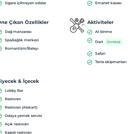
Sigara içilmeyen odalar
Emanet kasası
ne Çıkan Özellikler
Aktiviteler
Dağ manzarası
At binme
Spa/sağlık merkezi
Dart
Ücretsiz
Romantizm/Balayı
Safari
Tenis ekipmanları
iyecek & İçecek
Lobby Bar
Restoran
Restoran (Alakart)
Odaya yemek servisi
Açık restoran
Kapalı restoran