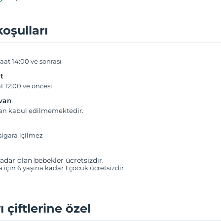
koşulları
aat 14:00 ve sonrası
t
t 12:00 ve öncesi
yvan
van kabul edilmemektedir.
igara içilmez
adar olan bebekler ücretsizdir.
a için 6 yaşına kadar 1 çocuk ücretsizdir
ı çiftlerine özel