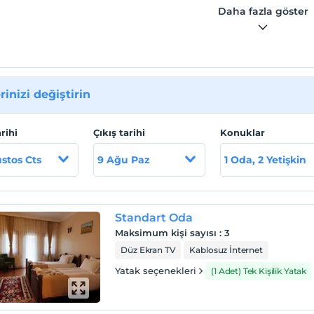
dedir. Kastamonu Havalimanı 29 km uzaklıktadır. Otel
Daha fazla göster
indeki özel otopark ücretsizdir.
 lokasyon bilgileri
monu şehir merkezi 17,5 km, Mahmut Bey Camii 5 km ve Ilgaz
 merkezi 47 km mesafededir. Kastamonu Havalimanı 29 km
rinizi değiştirin
ktadır. Otel bünyesindeki özel otopark ücretsizdir.
arihi
Çıkış tarihi
Konuklar
stos Cts
9 Ağu Paz
1 Oda, 2 Yetişkin
Standart Oda
Maksimum kişi sayısı
:
3
Düz Ekran TV
Kablosuz İnternet
Yatak seçenekleri
(1 Adet) Tek Kişilik Yatak