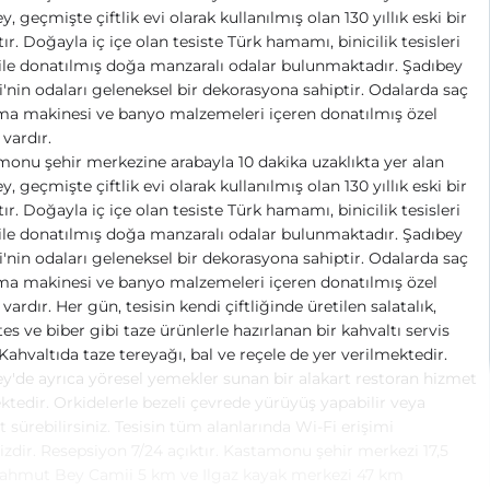
y, geçmişte çiftlik evi olarak kullanılmış olan 130 yıllık eski bir
ır. Doğayla iç içe olan tesiste Türk hamamı, binicilik tesisleri
ile donatılmış doğa manzaralı odalar bulunmaktadır. Şadıbey
ği'nin odaları geleneksel bir dekorasyona sahiptir. Odalarda saç
a makinesi ve banyo malzemeleri içeren donatılmış özel
vardır.
onu şehir merkezine arabayla 10 dakika uzaklıkta yer alan
y, geçmişte çiftlik evi olarak kullanılmış olan 130 yıllık eski bir
ır. Doğayla iç içe olan tesiste Türk hamamı, binicilik tesisleri
ile donatılmış doğa manzaralı odalar bulunmaktadır. Şadıbey
ği'nin odaları geleneksel bir dekorasyona sahiptir. Odalarda saç
a makinesi ve banyo malzemeleri içeren donatılmış özel
vardır. Her gün, tesisin kendi çiftliğinde üretilen salatalık,
s ve biber gibi taze ürünlerle hazırlanan bir kahvaltı servis
. Kahvaltıda taze tereyağı, bal ve reçele de yer verilmektedir.
y'de ayrıca yöresel yemekler sunan bir alakart restoran hizmet
tedir. Orkidelerle bezeli çevrede yürüyüş yapabilir veya
et sürebilirsiniz. Tesisin tüm alanlarında Wi-Fi erişimi
izdir. Resepsiyon 7/24 açıktır. Kastamonu şehir merkezi 17,5
ahmut Bey Camii 5 km ve Ilgaz kayak merkezi 47 km