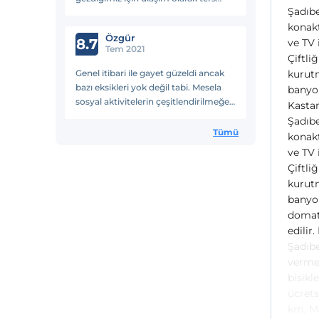
Şadıbe
oldu. Kanyon ve şelale gezi
konakt
yapacaklar buna dikkat etmeli. Onun
Özgür
dışında çok herşe güzeldi,bayıldık👍
8.7
ve TV 
Tem 2021
Çiftli
Genel itibari ile gayet güzeldi ancak
kurutm
bazı eksikleri yok değil tabi. Mesela
banyo 
sosyal aktivitelerin çeşitlendirilmeğe
Kastam
ihtiyacı olması gibi. Not: Merkezden
Şadıbe
ortalama 14 km uzak olması olumsuz
Tümü
konakt
bir durum değil tam tersi komseptte
ve TV 
uygun. Daha sakin ve kendinizle
Çiftli
başbaşa bir ortam oluşturuyor.
kurutm
banyo 
domate
edilir
Şadıbe
vermek
bisikl
ücrets
km, M