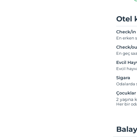
Otel 
Check/in
En erken s
Check/ou
En geç saa
Evcil Ha
Evcil hay
Sigara
Odalarda s
Çocuklar
2 yaşına k
Her bir od
Balay