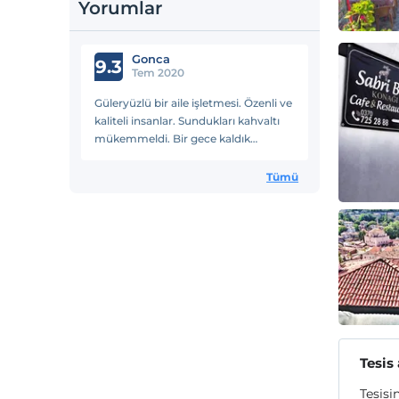
Yorumlar
Gonca
9.3
Tem 2020
Güleryüzlü bir aile işletmesi. Özenli ve
kaliteli insanlar. Sundukları kahvaltı
mükemmeldi. Bir gece kaldık
memnun ayrıldık.
Tümü
Tesis
Tesisi