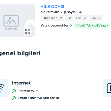
AİLE ODASI
Maksimum kişi sayısı
:
4
Düz Ekran TV
TV
Lcd TV
Led TV
Yatak seçenekleri
(1 Adet) Tek Kişilik Yatak
genel bilgileri
Internet
Ücretsiz Wi-fi
Ortak alanlar ve tüm odalar