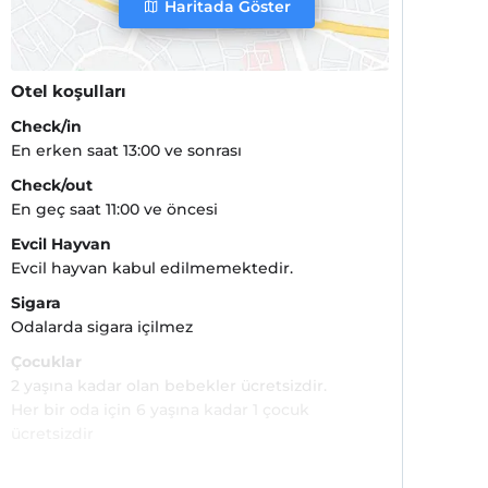
Haritada Göster
Otel koşulları
Check/in
En erken saat 13:00 ve sonrası
Check/out
En geç saat 11:00 ve öncesi
Evcil Hayvan
Evcil hayvan kabul edilmemektedir.
Sigara
Odalarda sigara içilmez
Çocuklar
2 yaşına kadar olan bebekler ücretsizdir.
Her bir oda için 6 yaşına kadar 1 çocuk
ücretsizdir