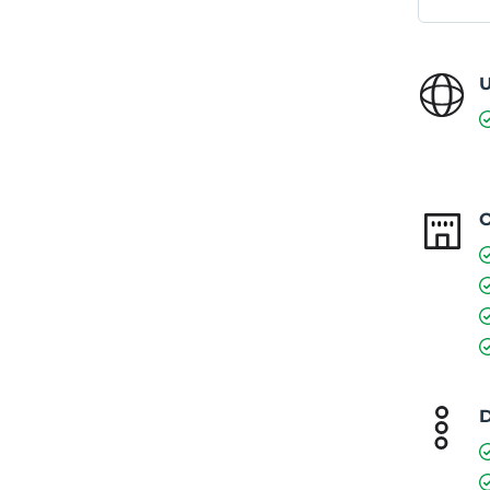
U
O
D