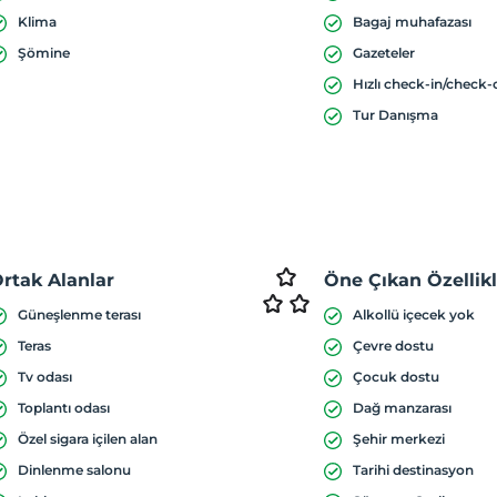
Klima
Bagaj muhafazası
Şömine
Gazeteler
Hızlı check-in/check-
Tur Danışma
rtak Alanlar
Öne Çıkan Özellik
Güneşlenme terası
Alkollü içecek yok
Teras
Çevre dostu
Tv odası
Çocuk dostu
Toplantı odası
Dağ manzarası
Özel sigara içilen alan
Şehir merkezi
Dinlenme salonu
Tarihi destinasyon