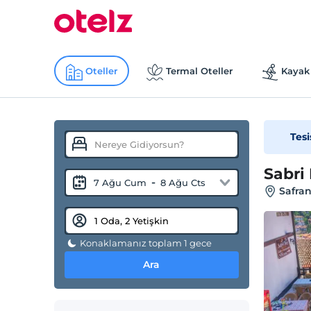
Oteller
Termal Oteller
Kayak 
Tesi
Sabri
-
7 Ağu Cum
8 Ağu Cts
Safra
Konaklamanız toplam 1 gece
Ara