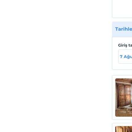
Tarihle
Giriş t
7 Ağ