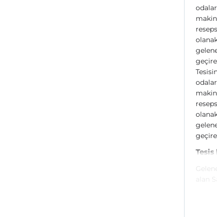
odalar
makine
reseps
olanak
gelene
geçire
Tesisi
odalar
makine
reseps
olanak
gelene
geçire
Tesis
Gelene
alan S