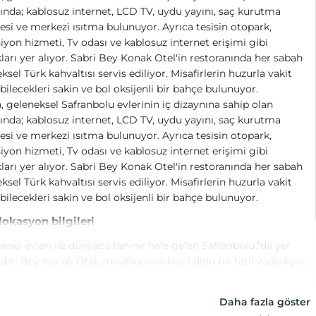
ında; kablosuz internet, LCD TV, uydu yayını, saç kurutma
si ve merkezi ısıtma bulunuyor. Ayrıca tesisin otopark,
iyon hizmeti, Tv odası ve kablosuz internet erişimi gibi
ları yer alıyor. Sabri Bey Konak Otel'in restoranında her sabah
ksel Türk kahvaltısı servis ediliyor. Misafirlerin huzurla vakit
bilecekleri sakin ve bol oksijenli bir bahçe bulunuyor.
n, geleneksel Safranbolu evlerinin iç dizaynına sahip olan
ında; kablosuz internet, LCD TV, uydu yayını, saç kurutma
si ve merkezi ısıtma bulunuyor. Ayrıca tesisin otopark,
iyon hizmeti, Tv odası ve kablosuz internet erişimi gibi
ları yer alıyor. Sabri Bey Konak Otel'in restoranında her sabah
ksel Türk kahvaltısı servis ediliyor. Misafirlerin huzurla vakit
bilecekleri sakin ve bol oksijenli bir bahçe bulunuyor.
 lokasyon bilgileri
ksel evleri ile dünyaca tanınır hale gelen Safranbolu?da yer
abri Bey Konak Otel, misafirlerine keyif dolu bir tatil vadediyor.
Daha fazla göster