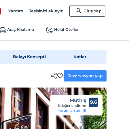
Yardım
Tesisinizi ekleyin
Giriş Yap
Araç Kiralama
Helal Oteller
Balayı Konsepti
Notlar
Rezervasyon yap
Müthiş
9.6
6 değerlendirme
Yorumları gör (1)