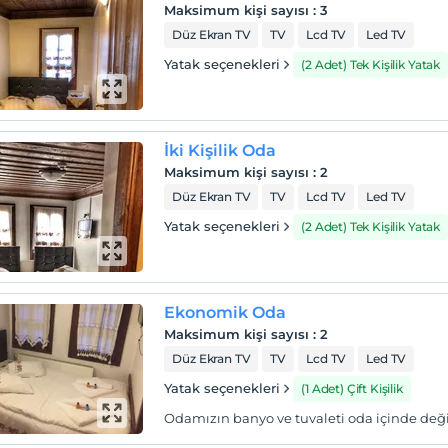
Maksimum kişi sayısı
:
3
Düz Ekran TV
TV
Lcd TV
Led TV
Yatak seçenekleri
(2 Adet) Tek Kişilik Yatak
İki Kişilik Oda
Maksimum kişi sayısı
:
2
Düz Ekran TV
TV
Lcd TV
Led TV
Yatak seçenekleri
(2 Adet) Tek Kişilik Yatak
Ekonomik Oda
Maksimum kişi sayısı
:
2
Düz Ekran TV
TV
Lcd TV
Led TV
Yatak seçenekleri
(1 Adet) Çift Kişilik
Odamızın banyo ve tuvaleti oda içinde değil