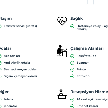
laşım
Sağlık
Transfer servisi (ücretli)
Hastaneye kolay ulaş
dakika)
dalar
Çalışma Alanları
Aile odaları
Faks/fotokopi
Anti-Alerjik odalar
Scanner
Ses geçirmeyen odalar
Printer
Sigara içilmeyen odalar
Fotokopi
iğer
Resepsiyon Hizmet
Isıtma
24 saat açık resepsiy
jeneratör
Emanet kasası