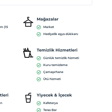
Mağazalar
ım (15
Market
Hediyelik eşya dükkanı
Temizlik Hizmetleri
Günlük temizlik hizmeti
Kuru temizleme
Çamaşırhane
Ütü hizmeti
leri
Yiyecek & İçecek
on
Kafeterya
Teras Bar