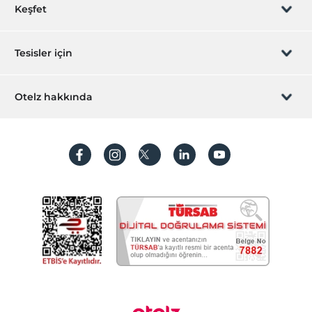
Rezervasyon yönet
Keşfet
Kafeterya
Restoran
Sizi arayalım
Hediye Kart
Tesisler için
Resepsiyon Hizmetleri
İştirak olun
24 saat açık resepsiyon
ZPara Nedir?
Hemen tesisinizi ekleyin
Otelz hakkında
Hızlı check-in/check-out
İletişim
Üye girişi
Mağazalar
Villa/Daire ekleyin
Hakkımızda
Market
Sıkça sorulan sorular
Hesap oluştur
Hediyelik eşya dükkanı
Sürdürülebilirlik
Kişisel Verilerin Korunması
Çalışma Alanları
Koşullar ve şartlar
Faks/fotokopi
İşlem rehberi
Printer
Aydınlatma metni
Diğer
Isıtma
Gizlilik politikaları
Klima