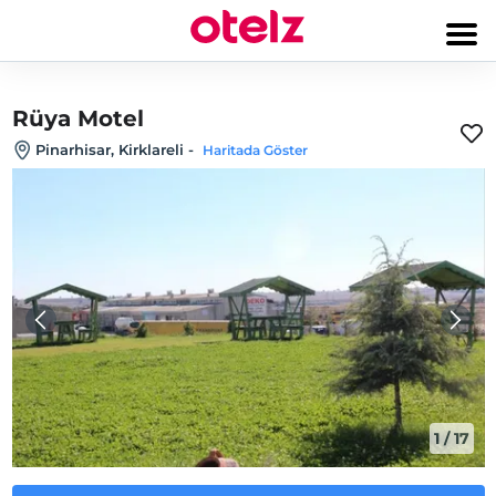
Rüya Motel
Pinarhisar, Kirklareli
-
Haritada Göster
1
/
17