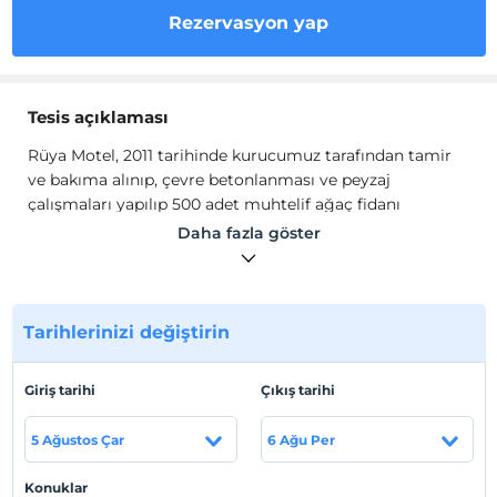
Rezervasyon yap
Tesis açıklaması
Rüya Motel, 2011 tarihinde kurucumuz tarafından tamir
ve bakıma alınıp, çevre betonlanması ve peyzaj
çalışmaları yapılıp 500 adet muhtelif ağaç fidanı
dikilerek yeşillendirilmiştir.
Daha fazla göster
Tesisin odalarında; düz ekran kablo TV, Wi-Fİ, havlu,
çarşaf takımı ve banyo bulunmaktadır.
Tesis lokasyon bilgileri
Tarihlerinizi değiştirin
Tesis, Kırklareli Pınarhisar ilçesinde yer almaktadır.
Giriş tarihi
Çıkış tarihi
Haritada Göster
5 Ağustos Çar
6 Ağu Per
Konuklar