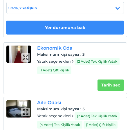
Otel koşulları
1 Oda, 2 Yetişkin
Check/in
En erken saat 12:00 ve sonrası
Yer durumuna bak
Check/out
En geç saat 12:00 ve öncesi
Evcil Hayvan
Ekonomik Oda
Evcil hayvan kabul edilmemektedir.
Maksimum kişi sayısı
:
3
Yatak seçenekleri
(2 Adet) Tek Kişilik Yatak
Sigara
Odalarda sigara içilmez
(1 Adet) Çift Kişilik
Çocuklar
2 yaşına kadar olan bebekler ücretsizdir.
Tarih seç
Tesisin ücretsiz çocuk politkası yoktur
Aile Odası
Maksimum kişi sayısı
:
5
Yatak seçenekleri
(2 Adet) Tek Kişilik Yatak
(4 Adet) Tek Kişilik Yatak
(1 Adet) Çift Kişilik