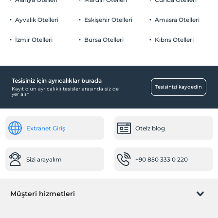
Otopark (Tesis bünyesinde)
Ayvalık Otelleri
Eskişehir Otelleri
Amasra Otelleri
İzmir Otelleri
Bursa Otelleri
Kıbrıs Otelleri
Ortak Alanlar
Tv odası
Tesisiniz için ayrıcalıklar burada
Bebek
Tesisinizi kaydedin
Kayıt olun ayrıcalıklı tesisler arasında siz de
yer alın
Restoranda bebek sandalyesi
Temizlik Hizmetleri
Extranet Giriş
Otelz blog
Günlük temizlik hizmeti
Engelli
Sizi arayalım
+90 850 333 0 220
Ana kapı giriş düz ayaktır
Sağlık
Müşteri hizmetleri
Hastaneye kolay ulaşım (15 dakika)
Yiyecek & İçecek