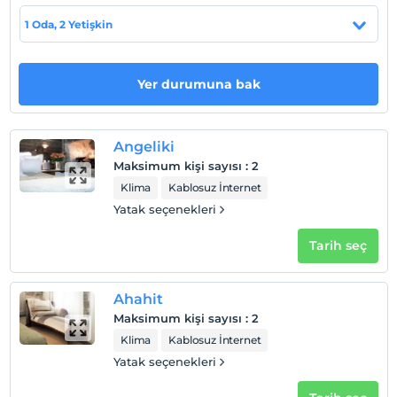
Evcil Hayvan
1 Oda, 2 Yetişkin
Evcil hayvan kabul edilmemektedir.
Sigara
Odalarda sigara içilmez
Yer durumuna bak
Çocuklar
2 yaşına kadar olan bebekler ücretsizdir.
Angeliki
Her bir oda için 7 yaşına kadar 1 çocuk ücretsizdir
Maksimum kişi sayısı
:
2
Klima
Kablosuz İnternet
Yatak seçenekleri
Tarih seç
Ahahit
Maksimum kişi sayısı
:
2
Klima
Kablosuz İnternet
Yatak seçenekleri