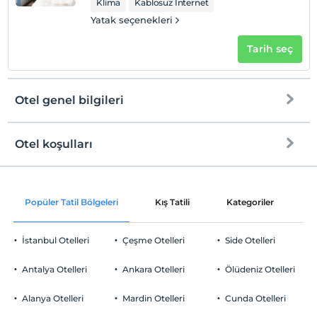
Klima
Kablosuz İnternet
Yatak seçenekleri
Tarih seç
Otel genel bilgileri
Otel koşulları
Internet
Check/in
Ücretsiz Wi-fi
En erken saat 14:00 ve sonrası
Popüler Tatil Bölgeleri
Kış Tatili
Kategoriler
P
Ortak alanlar ve tüm odalar
Check/out
En geç saat 12:00 ve öncesi
İstanbul Otelleri
Çeşme Otelleri
Side Otelleri
Evcil Hayvan
Evcil hayvan kabul edilmemektedir.
Antalya Otelleri
Ankara Otelleri
Ölüdeniz Otelleri
Sigara
Odalarda sigara içilmez
Alanya Otelleri
Mardin Otelleri
Cunda Otelleri
Otopark
Çocuklar