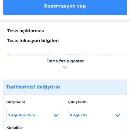
Rezervasyon yap
Tesis açıklaması
Tesis lokasyon bilgileri
Daha fazla göster
Haritada Göster
Tarihlerinizi değiştirin
Otel koşulları
Giriş tarihi
Çıkış tarihi
Check/in
En erken saat 14:00 ve sonrası
7 Ağustos Cum
8 Ağu Cts
Check/out
En geç saat 12:00 ve öncesi
Konuklar