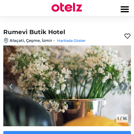
Rumevi Butik Hotel
Alaçati, Çeşme, İzmir
-
Haritada Göster
1
/
16