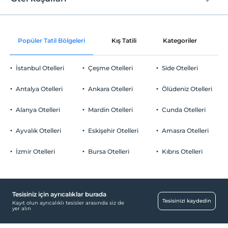
Internet
Check/in
Ücretsiz Wi-fi
En erken saat 11:00 ve sonrası
Popüler Tatil Bölgeleri
Kış Tatili
Kategoriler
P
Ortak alanlar ve tüm odalar
Check/out
En geç saat 11:00 ve öncesi
İstanbul Otelleri
Çeşme Otelleri
Side Otelleri
Evcil Hayvan
Evcil hayvan kabul edilmemektedir.
Antalya Otelleri
Ankara Otelleri
Ölüdeniz Otelleri
Sigara
Odalarda sigara içilmez
Alanya Otelleri
Mardin Otelleri
Cunda Otelleri
Otopark
Çocuklar
2 yaşına kadar olan bebekler ücretsizdir.
Ücretsiz Özel Otopark
Ayvalık Otelleri
Eskişehir Otelleri
Amasra Otelleri
Her bir oda için 1. çocuk 6 yaşına kadar ücretsizdir
Otopark (Tesis bünyesinde)
Her bir oda için 2. çocuk 6 yaşına kadar ücretsizdir
İzmir Otelleri
Bursa Otelleri
Kıbrıs Otelleri
Tesisiniz için ayrıcalıklar burada
Havuz
Tesisinizi kaydedin
Kayıt olun ayrıcalıklı tesisler arasında siz de
yer alın
Açık Yüzme Havuzu