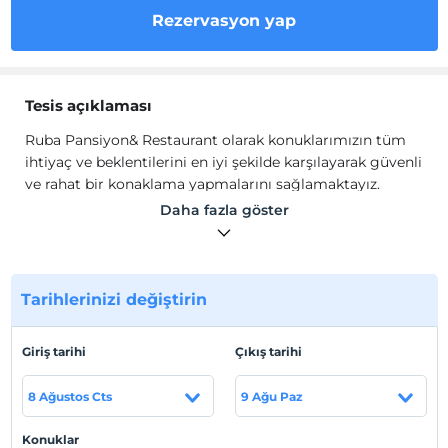
Rezervasyon yap
Tesis açıklaması
Ruba Pansiyon& Restaurant olarak konuklarımızın tüm
ihtiyaç ve beklentilerini en iyi şekilde karşılayarak güvenli
ve rahat bir konaklama yapmalarını sağlamaktayız.
Ekibimizi günün değişen şartlarına göre sürekli
Daha fazla göster
geliştirerek ve yenileyerek müşteri memnuniyetini en
üst düzeyde tutmaya devam etmek için gerekli
çalışmaları gerçekleştirmekteyiz.
Tarihlerinizi değiştirin
Ruba Pansiyon mevcut kişiselliğiyle siz değerli
müşterilerimize doğal bir huzurlu bir ortamda olmanızı
sağlamak için 7/24 hizmet vermektedir.
Giriş tarihi
Çıkış tarihi
Tesis lokasyon bilgileri
8 Ağustos Cts
9 Ağu Paz
Rize Fındıklı'da konumlanmaktadır.
Konuklar