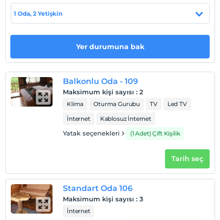
1 Oda, 2 Yetişkin
Haritada Göster
Yer durumuna bak
Otel koşulları
Check/in
Balkonlu Oda - 109
En erken saat 11:00 ve sonrası
Maksimum kişi sayısı
:
2
Check/out
Klima
Oturma Gurubu
TV
Led TV
En geç saat 11:00 ve öncesi
İnternet
Kablosuz İnternet
Evcil Hayvan
Yatak seçenekleri
(1 Adet) Çift Kişilik
Evcil hayvan kabul edilmemektedir.
Sigara
Tarih seç
Odalarda sigara içilmez
Çocuklar
Standart Oda 106
2 yaşına kadar olan bebekler ücretsizdir.
Maksimum kişi sayısı
:
3
Her bir oda için 1. çocuk 6 yaşına kadar ücretsizdir
İnternet
Her bir oda için 2. çocuk 6 yaşına kadar ücretsizdir