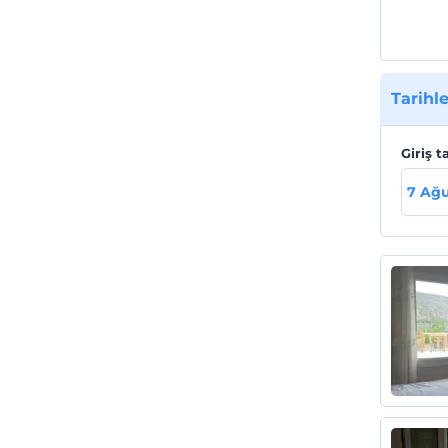
Tarihle
Giriş t
7 Ağ