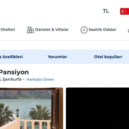
TL
Otelleri
Daireler & Villalar
Saatlik Odalar
s özellikleri
Yorumlar
Otel koşulları
Pansiyon
i, Şanliurfa
-
Haritada Göster