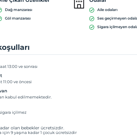
ne Çıkan Özellikler
Odalar
Dağ manzarası
Aile odaları
Göl manzarası
Ses geçirmeyen odal
Sigara içilmeyen odal
koşulları
aat 13:00 ve sonrası
t
t 11:00 ve öncesi
yvan
van kabul edilmemektedir.
igara içilmez
adar olan bebekler ücretsizdir.
a için 9 yaşına kadar 1 çocuk ücretsizdir