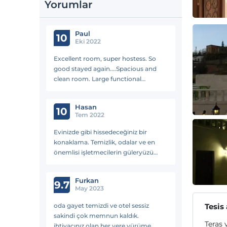
Yorumlar
Paul
10
Eki 2022
Excellent room, super hostess. So
good stayed again....Spacious and
clean room. Large functional
bathroom and shower. Excellent
service and lovely hom.emade
Hasan
breakfast... Highly recommended
10
Tem 2022
Evinizde gibi hissedeceğiniz bir
konaklama. Temizlik, odalar ve en
önemlisi işletmecilerin güleryüzü
herşeyin üzerindeydi.
Furkan
9.7
May 2023
oda gayet temizdi ve otel sessiz
Tesis
sakindi çok memnun kaldık.
Teras
ihtiyacınız olan her yere yürüme