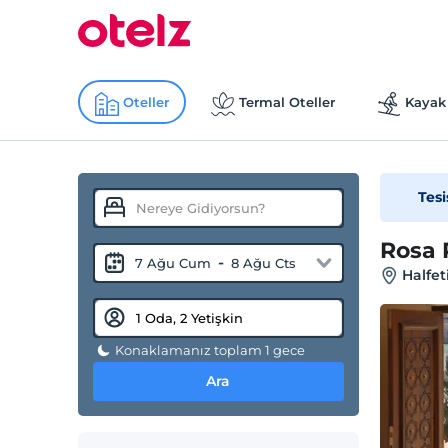
Oteller
Termal Oteller
Kayak 
Tesi
Rosa 
-
7 Ağu Cum
8 Ağu Cts
Halfet
Konaklamanız toplam 1 gece
Ara