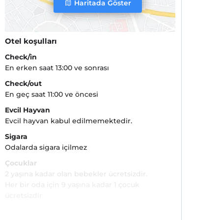
Haritada Göster
Otel koşulları
Check/in
En erken saat 13:00 ve sonrası
Check/out
En geç saat 11:00 ve öncesi
Evcil Hayvan
Evcil hayvan kabul edilmemektedir.
Sigara
Odalarda sigara içilmez
Çocuklar
2 yaşına kadar olan bebekler ücretsizdir.
Her bir oda için 9 yaşına kadar 1 çocuk
ücretsizdir