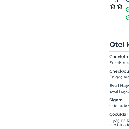
Ö
Otel 
Check/in
En erken s
Check/ou
En geç saa
Evcil Ha
Evcil hay
Sigara
Odalarda s
Çocuklar
2 yaşına k
Her bir od