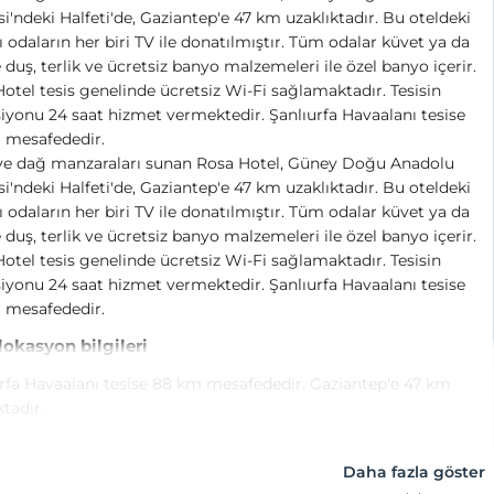
i'ndeki Halfeti'de, Gaziantep'e 47 km uzaklıktadır. Bu oteldeki
ı odaların her biri TV ile donatılmıştır. Tüm odalar küvet ya da
 duş, terlik ve ücretsiz banyo malzemeleri ile özel banyo içerir.
otel tesis genelinde ücretsiz Wi-Fi sağlamaktadır. Tesisin
iyonu 24 saat hizmet vermektedir. Şanlıurfa Havaalanı tesise
 mesafededir.
 ve dağ manzaraları sunan Rosa Hotel, Güney Doğu Anadolu
i'ndeki Halfeti'de, Gaziantep'e 47 km uzaklıktadır. Bu oteldeki
ı odaların her biri TV ile donatılmıştır. Tüm odalar küvet ya da
 duş, terlik ve ücretsiz banyo malzemeleri ile özel banyo içerir.
otel tesis genelinde ücretsiz Wi-Fi sağlamaktadır. Tesisin
iyonu 24 saat hizmet vermektedir. Şanlıurfa Havaalanı tesise
 mesafededir.
 lokasyon bilgileri
rfa Havaalanı tesise 88 km mesafededir. Gaziantep'e 47 km
ktadır.
Daha fazla göster