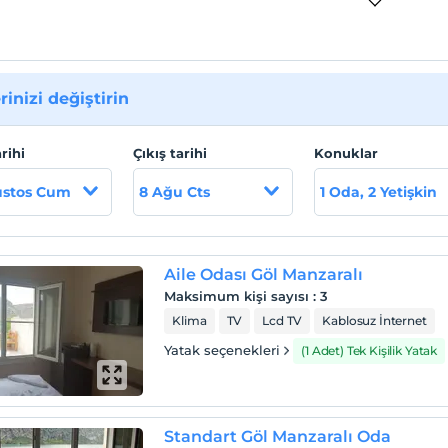
rinizi değiştirin
arihi
Çıkış tarihi
Konuklar
ustos Cum
8 Ağu Cts
1 Oda, 2 Yetişkin
Aile Odası Göl Manzaralı
Maksimum kişi sayısı
:
3
Klima
TV
Lcd TV
Kablosuz İnternet
Yatak seçenekleri
(1 Adet) Tek Kişilik Yatak
Standart Göl Manzaralı Oda