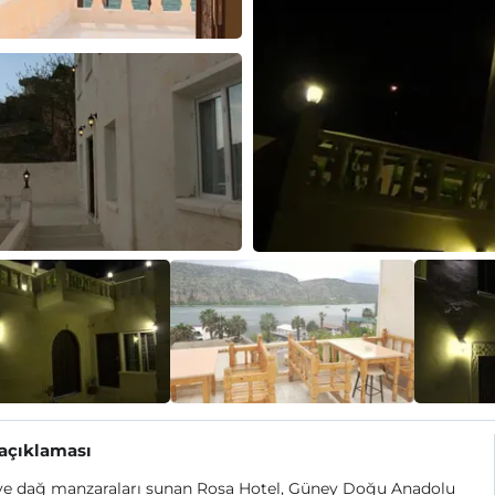
 açıklaması
 ve dağ manzaraları sunan Rosa Hotel, Güney Doğu Anadolu