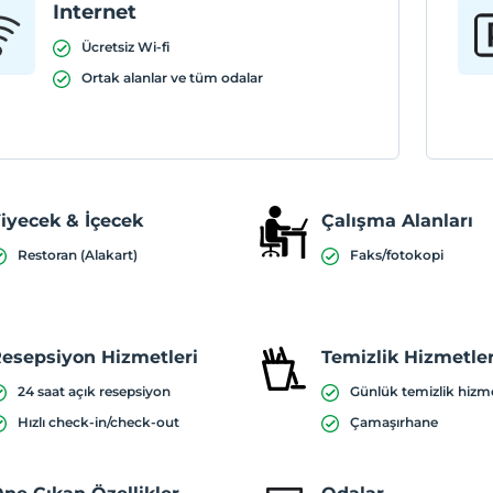
Internet
Ücretsiz Wi-fi
Ortak alanlar ve tüm odalar
iyecek & İçecek
Çalışma Alanları
Restoran (Alakart)
Faks/fotokopi
esepsiyon Hizmetleri
Temizlik Hizmetler
24 saat açık resepsiyon
Günlük temizlik hizm
Hızlı check-in/check-out
Çamaşırhane