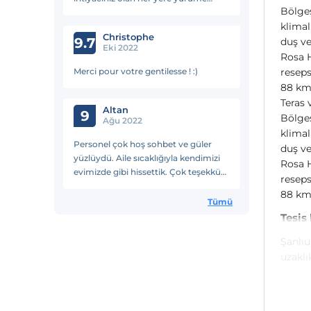
Bölges
mesafesinde manzarası çok iyiydi.
klimal
Ablanın eline sağlık gayet iyi ilgilendi
Christophe
kahvaltısı çok güzeldi.
9.7
duş ve
Eki 2022
Rosa H
Merci pour votre gentilesse ! :)
reseps
88 km
Teras
Altan
9
Bölges
Ağu 2022
klimal
Personel çok hoş sohbet ve güler
duş ve
yüzlüydü. Aile sıcaklığıyla kendimizi
Rosa H
evimizde gibi hissettik. Çok teşekkür
reseps
ediyoruz :)
88 km
Tümü
Tesis
Şanlıu
uzaklı