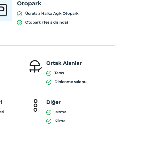
Otopark
Ücretsiz Halka Açık Otopark
Otopark (Tesis disinda)
Ortak Alanlar
Teras
Dinlenme salonu
i
Diğer
eti
Isıtma
Klima