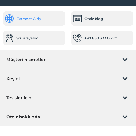
Mağazalar
Extranet Giriş
Otelz blog
Kuaför/Güzellik salonu
Temizlik Hizmetleri
Sizi arayalım
+90 850 333 0 220
Günlük temizlik hizmeti
Ulaşım
Müşteri hizmetleri
Havaalanı servisi (ücretli)
Çalışma Alanları
Rezervasyon yönet
Keşfet
Faks/fotokopi
Fotokopi
Sizi arayalım
Hediye Kart
Tesisler için
Havuz
Açık Yüzme Havuzu (Sezonluk)
İştirak olun
ZPara Nedir?
Hemen tesisinizi ekleyin
Kapalı Yüzme Havuzu (sezonluk)
Otelz hakkında
İletişim
Çocuk Havuzu
Üye girişi
Villa/Daire ekleyin
Hakkımızda
Eğlence Hizmetleri