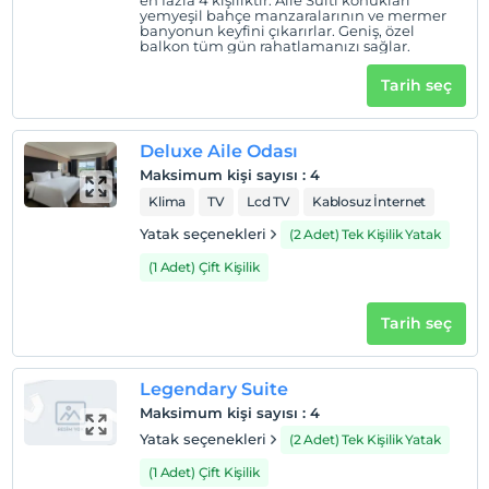
en fazla 4 kişiliktir. Aile Süiti konukları
yemyeşil bahçe manzaralarının ve mermer
Çocuklar
banyonun keyfini çıkarırlar. Geniş, özel
balkon tüm gün rahatlamanızı sağlar.
2 yaşına kadar olan bebekler ücretsizdir.
Her bir oda için 11 yaşına kadar 1 çocuk ücretsizdir
Tarih seç
Deluxe Aile Odası
Maksimum kişi sayısı
:
4
Klima
TV
Lcd TV
Kablosuz İnternet
Yatak seçenekleri
(2 Adet) Tek Kişilik Yatak
(1 Adet) Çift Kişilik
Tarih seç
Legendary Suite
Maksimum kişi sayısı
:
4
Yatak seçenekleri
(2 Adet) Tek Kişilik Yatak
(1 Adet) Çift Kişilik