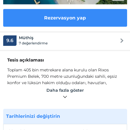
Rezervasyon yap
Müthiş
9.6
7 değerlendirme
Tesis açıklaması
Toplam 405 bin metrekare alana kurulu olan Rixos
Premium Belek, 700 metre uzunluğundaki sahili, eşsiz
konfor ve lüksün hakim olduğu odaları, havuzları,
restoranları, barları ve daha fazlasıyla tatilinizi harika bir
Daha fazla göster
masala dönüştürüyor. Tesis tarihi, kültürel ve doğal
güzelliklere yakınlığı ve ulaşım kolaylığı ile tatilinize keyif
katacak. Akdeniz'de, Antalya'nın cennet köşesi Belek'te;
üst düzey konforu, lüks otel anlayışının zirvesini ve
Tarihlerinizi değiştirin
deneyimini yaşayın .Mükemmel tatilin adresi; Rixos
Premium Belek...