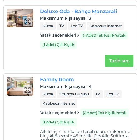
kendine özel plajı bulunuyor. Plajda The Beach Lounge
isimli restoran gün boyu hizmet veriyor. Güneş
Deluxe Oda - Bahçe Manzarali
şemsiyeleri, havlular ücretsiz olarak sunuluyor. Tesisin
Maksimum kişi sayısı
:
3
ayrıca iskelesi de bulunmaktadır.
Klima
TV
Lcd TV
Kablosuz İnternet
Yatak seçenekleri
(1 Adet) Tek Kişilik Yatak
(1 Adet) Çift Kişilik
Haritada Göster
Tarih seç
Otel koşulları
Family Room
Check/in
Maksimum kişi sayısı
:
4
En erken saat 14:00 ve sonrası
Klima
Oturma Gurubu
TV
Lcd TV
Check/out
Kablosuz İnternet
En geç saat 12:00 ve öncesi
Yatak seçenekleri
(2 Adet) Tek Kişilik Yatak
Evcil Hayvan
Evcil hayvan kabul edilmemektedir.
(1 Adet) Çift Kişilik
Sigara
Aileler için harika bir tercih olan, mükemmel
bir şıklığa sahip 49 m²'lik lüks Aile Süitimiz,
Odalarda sigara içilmez