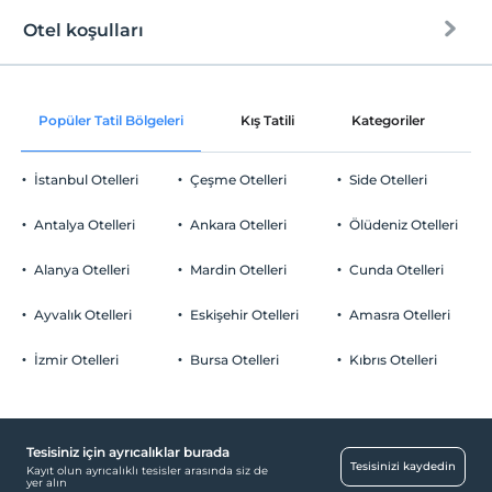
Tesise özel plaj
Otel koşulları
Internet
Kum plaj
Check/in
Ücretsiz Wi-fi
En erken saat 14:00 ve sonrası
Beach Bar
Popüler Tatil Bölgeleri
Kış Tatili
Kategoriler
P
Ortak alanlar ve tüm odalar
Check/out
En geç saat 12:00 ve öncesi
Mavi Bayrak
İstanbul Otelleri
Çeşme Otelleri
Side Otelleri
Evcil Hayvan
İskele
Evcil hayvan kabul edilmemektedir.
Antalya Otelleri
Ankara Otelleri
Ölüdeniz Otelleri
Sigara
Kıyıda sığ deniz
Odalarda sigara içilmez
Alanya Otelleri
Mardin Otelleri
Cunda Otelleri
Otopark
Şezlong & Şemsiye
Çocuklar
2 yaşına kadar olan bebekler ücretsizdir.
Ücretsiz Özel Otopark
Ayvalık Otelleri
Eskişehir Otelleri
Amasra Otelleri
Plaj Havlusu
Her bir oda için 11 yaşına kadar 1 çocuk ücretsizdir
Otopark (Tesis bünyesinde)
İzmir Otelleri
Bursa Otelleri
Kıbrıs Otelleri
Tesisiniz için ayrıcalıklar burada
Resepsiyon Hizmetleri
Tesisinizi kaydedin
Kayıt olun ayrıcalıklı tesisler arasında siz de
yer alın
24 saat açık resepsiyon