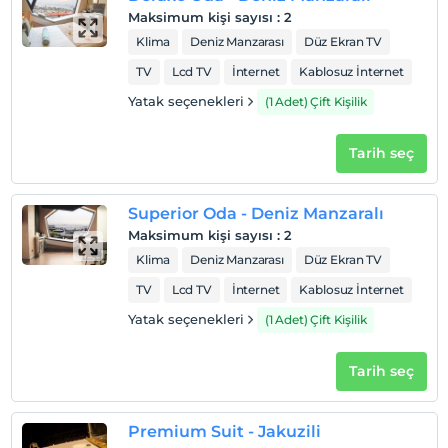
Evcil Hayvan
Maksimum kişi sayısı
:
2
Evcil hayvan kabul edilmemektedir.
Klima
Deniz Manzarası
Düz Ekran TV
Sigara
TV
Lcd TV
İnternet
Kablosuz İnternet
Odalarda sigara içilmez
Yatak seçenekleri
(1 Adet) Çift Kişilik
Çocuklar
2 yaşına kadar olan bebekler ücretsizdir.
Tarih seç
Her bir oda için 6 yaşına kadar 1 çocuk ücretsizdir
Superior Oda - Deniz Manzaralı
Maksimum kişi sayısı
:
2
Klima
Deniz Manzarası
Düz Ekran TV
TV
Lcd TV
İnternet
Kablosuz İnternet
Yatak seçenekleri
(1 Adet) Çift Kişilik
Tarih seç
Premium Suit - Jakuzili