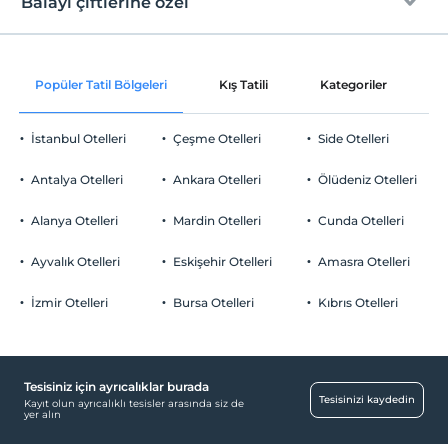
Balayı çiftlerine özel
Ortak alanlar ve tüm odalar
Check/out
En geç saat 12:00 ve öncesi
Oda süslemesi
Evcil Hayvan
Popüler Tatil Bölgeleri
Kış Tatili
Kategoriler
P
Evcil hayvan kabul edilmemektedir.
Gül yaprakları ile süsleme
Sigara
İstanbul Otelleri
Çeşme Otelleri
Side Otelleri
Temizlik Hizmetleri
Odalarda sigara içilmez
Çocuklar
Antalya Otelleri
Günlük temizlik hizmeti
Ankara Otelleri
Ölüdeniz Otelleri
2 yaşına kadar olan bebekler ücretsizdir.
Ulaşım
Her bir oda için 6 yaşına kadar 1 çocuk ücretsizdir
Alanya Otelleri
Mardin Otelleri
Cunda Otelleri
Transfer servisi (ücretli)
Ayvalık Otelleri
Eskişehir Otelleri
Amasra Otelleri
Sağlık
İzmir Otelleri
Bursa Otelleri
Kıbrıs Otelleri
Hastaneye kolay ulaşım (15 dakika)
Diğer
jeneratör
Tesisiniz için ayrıcalıklar burada
Tesisinizi kaydedin
Kayıt olun ayrıcalıklı tesisler arasında siz de
Klima
yer alın
Yiyecek & İçecek