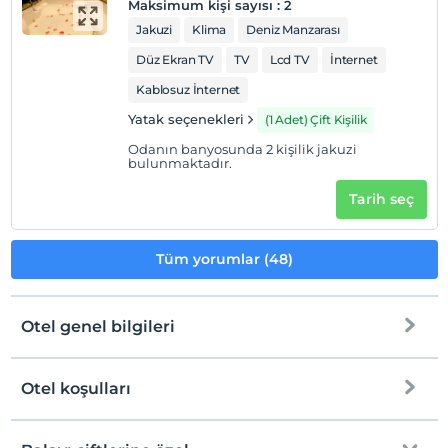
Maksimum kişi sayısı
:
2
Jakuzi
Klima
Deniz Manzarası
Düz Ekran TV
TV
Lcd TV
İnternet
Kablosuz İnternet
Yatak seçenekleri
(1 Adet) Çift Kişilik
Odanın banyosunda 2 kişilik jakuzi
bulunmaktadır.
Tarih seç
Tüm yorumlar (48)
Otel genel bilgileri
Otel koşulları
Internet
Check/in
Ücretsiz Wi-fi
En erken saat 14:00 ve sonrası