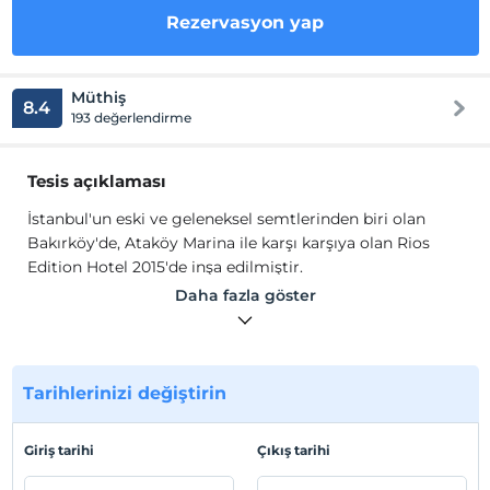
Rezervasyon yap
Müthiş
8.4
193 değerlendirme
Tesis açıklaması
İstanbul'un eski ve geleneksel semtlerinden biri olan
Bakırköy'de, Ataköy Marina ile karşı karşıya olan Rios
Edition Hotel 2015'de inşa edilmiştir.
Daha fazla göster
Rios Edition Hotel, Sephet Cafe isimli A'la Carte bir
restorandı bulunmaktadır. Deniz manzaralı ve şehir
manzaralı odaları bulunan otelin lobisinde ve odalarında
internet hizmeti ücretsiz olarak sunulmaktadır.
Tarihlerinizi değiştirin
Odalarımızda, klima, TV, emanet kasası, elektrikli su
ısıtıcısı ile çay-kahve set-up'ı, banyo, duş ve terlik
Giriş tarihi
Çıkış tarihi
bulunmaktadır.