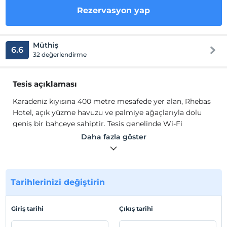
Rezervasyon yap
Müthiş
6.6
32 değerlendirme
Tesis açıklaması
Karadeniz kıyısına 400 metre mesafede yer alan, Rhebas
Hotel, açık yüzme havuzu ve palmiye ağaçlarıyla dolu
geniş bir bahçeye sahiptir. Tesis genelinde Wi-Fi
ücretsizdir. Odalarda uydu TV ve havuz ya da doğa
Daha fazla göster
manzaralı balkon bulunmaktadır. Özel banyoda ücretsiz
banyo malzemeleri, terlik ve saç kurutma makinesi
mevcuttur. Otelin alakart restoranı, yaz aylarında havuz
bölgesinde açık havada, kış aylarında kapalı mekanda
Tarihlerinizi değiştirin
hizmet vermektedir. Otelde her sabah kahvaltı sunulur.
Karadeniz kıyısına 400 metre mesafede yer alan, Rhebas
Giriş tarihi
Çıkış tarihi
Hotel, açık yüzme havuzu ve palmiye ağaçlarıyla dolu
geniş bir bahçeye sahiptir. Tesis genelinde Wi-Fi