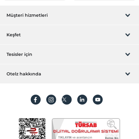
Öne Çıkan Özellikler
Müşteri hizmetleri
Spa/sağlık merkezi
Resepsiyon Hizmetleri
Rezervasyon yönet
Keşfet
24 saat açık resepsiyon
Emanet kasası
Sizi arayalım
Hediye Kart
Tesisler için
Yiyecek & İçecek
İştirak olun
Cafe Bar
ZPara Nedir?
Hemen tesisinizi ekleyin
Otelz hakkında
Bar
İletişim
Restoran (Açık Büfe)
Üye girişi
Villa/Daire ekleyin
Hakkımızda
Sıkça sorulan sorular
Hesap oluştur
Sürdürülebilirlik
Kişisel Verilerin Korunması
Koşullar ve şartlar
İşlem rehberi