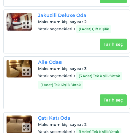
Haritada Göster
Jakuzili Deluxe Oda
Maksimum kişi sayısı
:
2
Otel koşulları
Yatak seçenekleri
(1 Adet) Çift Kişilik
Check/in
Tarih seç
En erken saat 14:00 ve sonrası
Check/out
En geç saat 12:00 ve öncesi
Aile Odası
Maksimum kişi sayısı
:
3
Evcil Hayvan
Yatak seçenekleri
(3 Adet) Tek Kişilik Yatak
Evcil hayvan barınabilir
(1 Adet) Tek Kişilik Yatak
Sigara
Odalarda sigara içilmez
Tarih seç
Çocuklar
2 yaşına kadar olan bebekler ücretsizdir.
Her bir oda için 6 yaşına kadar 1 çocuk ücretsizdir
Çatı Katı Oda
Maksimum kişi sayısı
:
2
Yatak seçenekleri
(1 Adet) Tek Kişilik Yatak