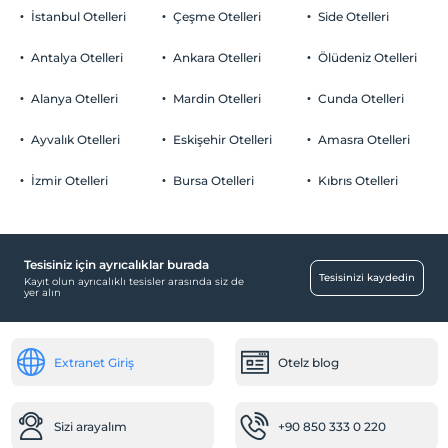
Sigara
İstanbul Otelleri
Çeşme Otelleri
Side Otelleri
Odalarda sigara içilmez
Otopark
Çocuklar
Antalya Otelleri
Ankara Otelleri
Ölüdeniz Otelleri
2 yaşına kadar olan bebekler ücretsizdir.
Ücretsiz Halka Açık Otopark
Her bir oda için 6 yaşına kadar 1 çocuk ücretsizdir
Alanya Otelleri
Mardin Otelleri
Cunda Otelleri
Otopark (Tesis disinda)
Ayvalık Otelleri
Eskişehir Otelleri
Amasra Otelleri
Özel Notları Görmek İçin Tıklayınız.
İzmir Otelleri
Bursa Otelleri
Kıbrıs Otelleri
Havuz
Açık Yüzme Havuzu
Tesisiniz için ayrıcalıklar burada
Odalar
Tesisinizi kaydedin
Kayıt olun ayrıcalıklı tesisler arasında siz de
yer alın
Aile odaları
Çalışma Alanları
Extranet Giriş
Otelz blog
Faks/fotokopi
Diğer
Sizi arayalım
+90 850 333 0 220
Isıtma