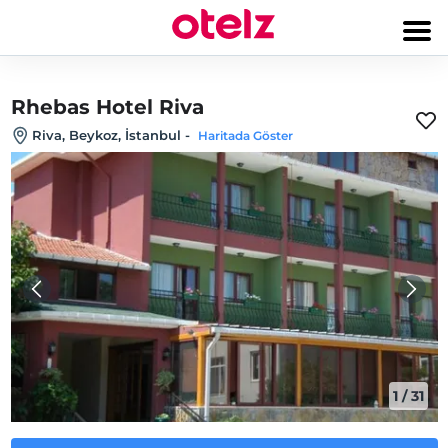
Rhebas Hotel Riva
Riva, Beykoz, İstanbul
-
Haritada Göster
1
/
31