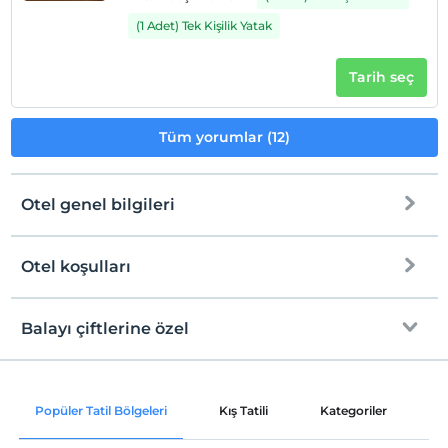
(1 Adet) Tek Kişilik Yatak
Tarih seç
Tüm yorumlar (12)
Otel genel bilgileri
Otel koşulları
Internet
Check/in
Ücretsiz Wi-fi
En erken saat 14:00 ve sonrası
Balayı çiftlerine özel
Ortak alanlar ve tüm odalar
Check/out
En geç saat 12:00 ve öncesi
Oda süslemesi
Evcil Hayvan
Popüler Tatil Bölgeleri
Kış Tatili
Kategoriler
P
Evcil hayvan barınabilir